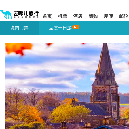
请
提
提
按
示:
示:
shift+enter
您
您
首页
机票
酒店
团购
度假
邮轮
进
已
已
入
进
离
境内门票
品质一日游
去
入
开
哪
网
网
网
站
站
智
导
导
能
航
航
导
区,
区
盲
本
语
区
音
域
引
含
导
有
模
6
式
个
模
块,
按
下
Tab
键
浏