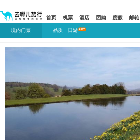
请
提
提
按
示:
示:
shift+enter
您
您
首页
机票
酒店
团购
度假
邮轮
进
已
已
入
进
离
境内门票
品质一日游
去
入
开
哪
网
网
网
站
站
智
导
导
能
航
航
导
区,
区
盲
本
语
区
音
域
引
含
导
有
模
6
式
个
模
块,
按
下
Tab
键
浏