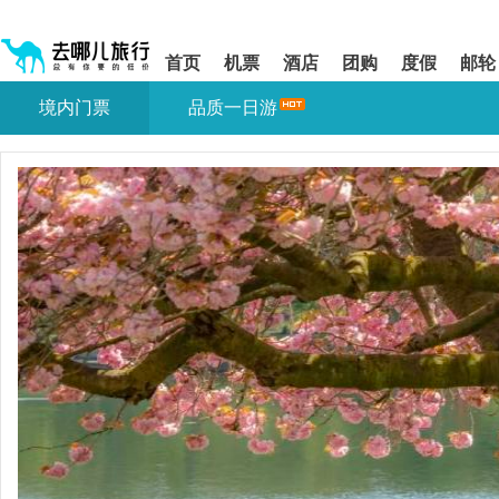
请
提
提
按
示:
示:
shift+enter
您
您
首页
机票
酒店
团购
度假
邮轮
进
已
已
入
进
离
境内门票
品质一日游
去
入
开
哪
网
网
网
站
站
智
导
导
能
航
航
导
区,
区
盲
本
语
区
音
域
引
含
导
有
模
6
式
个
模
块,
按
下
Tab
键
浏