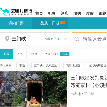
请
提
提
按
示:
示:
shift+enter
您
您
首页
机票
酒店
团购
度假
邮轮
进
已
已
入
进
离
境内门票
品质一日游
去
入
开
哪
网
网
网
站
站
智
导
导
三门峡
切换目的地
能
航
航
导
区,
区
盲
本
语
区
推荐
人气
价格
游玩主题：
不限
音
域
引
含
游玩景点：
不限
三门峡大坝风景区
陕州地坑院
函谷关历史文
导
有
模
6
豫西大峡谷风景区
三门峡博物馆
三门峡庙底沟博物馆
式
个
三门峡出发到豫
模
瓮城瀑布景区
义马新春民俗游乐园
义马伽蓝寺
义
块,
漂流票】【必须
按
三门峡国际文博城
义马市候岭山神庙
义马体育公园
下
出发地：三门峡
Tab
三门峡水库
天鹅湖国家城市湿地公园
中流砥柱博物馆
键
浏