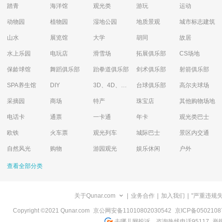
踏青
海洋馆
观光类
游玩
运动
动物园
植物园
湿地公园
地质景观
城市标志建筑
山水
展览馆
大学
胡同
故居
水上乐园
电玩店
滑雪场
拓展俱乐部
CS场地
保龄球馆
舞蹈俱乐部
跆拳道俱乐部
剑术俱乐部
射箭俱乐部
SPA养生馆
DIY
3D、4D、5D艺术体验馆
台球俱乐部
高尔夫球场
采摘园
商场
特产
珠宝店
其他购物场地
电话卡
通票
一卡通
年卡
观光类巴士
欧铁
火车票
观光列车
城际巴士
景区内交通
自然风光
购物
游园观光
娱乐休闲
户外
查看全部分类
关于Qunar.com
|
业务合作
|
加入我们
|
"严重违规
Copyright ©2021 Qunar.com
京公网安备11010802030542
京ICP备050210
去哪儿网投诉、咨询热线电话95117
举报