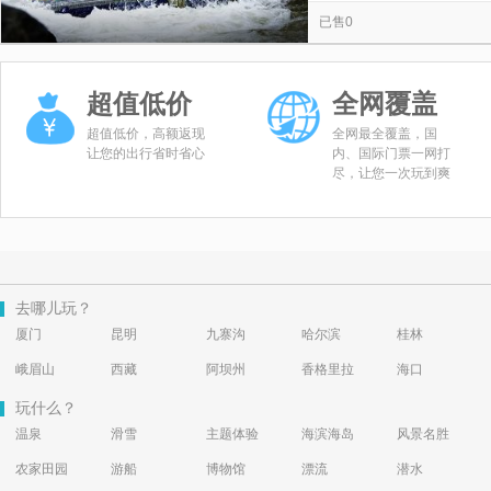
已售0
超值低价
全网覆盖
超值低价，高额返现
全网最全覆盖，国
让您的出行省时省心
内、国际门票一网打
尽，让您一次玩到爽
去哪儿玩？
厦门
昆明
九寨沟
哈尔滨
桂林
峨眉山
西藏
阿坝州
香格里拉
海口
玩什么？
温泉
滑雪
主题体验
海滨海岛
风景名胜
农家田园
游船
博物馆
漂流
潜水