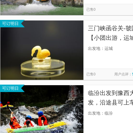
仰韶酒庄工业旅游区
黄河丹峡
韶山峡
汤河裸浴温
览
信
已售0
玉皇山国家森林公园
城隍庙
双龙湾景区
豫西本草
息
可订明日
灵宝天恩堂
仰韶村文化国家考古遗址公园
古秦赵会盟台
三门峡函谷关-虢
河南灵宝竹林寺
燕子山原始生态旅游风景区
渑池口袋公
【小团出游，运
仰韶大峡谷
送】
出发地：运城
已售0
用户点评：
可订明日
临汾出发到豫西
发，沿途县可上
汾，襄汾，曲沃
出发地：临汾