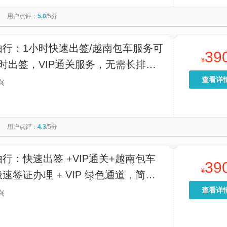
·白沙湾潮玩海岸
竹山古街
白沙湾-露营地
用户点评：
5.0
/5分
红旗街
北部湾海洋文化博物馆
西湾旅游景区
陈公馆
天堂岛
石门长寿谷
胡志明主席陵
大清国1号界碑
由行：1小时快速出签/越南包车服务可
39
¥
时出签，VIP通关服务，无需长排
一步而出国，感受越南魅力】
查看详
兴
用户点评：
4.3
/5分
行：快速出签 +VIP通关+越南包车
39
¥
速签证办理 + VIP 绿色通道，简化
程，省时省力轻松入境】
查看详
兴