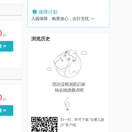
保障计划
入园保障，购票放心，出行无忧 >>
0
起
浏览历史
»
情
0
起
»
情
扫一扫，即可下载“去哪儿旅
行”客户端