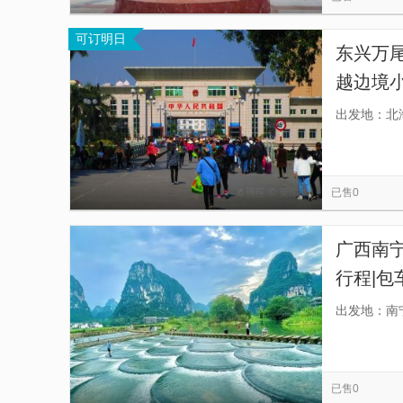
可订明日
东兴万
越边境
街、边
出发地：北
已售0
广西南
行程|
便捷之
出发地：南
已售0