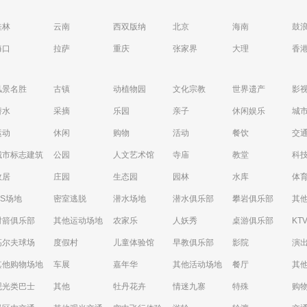
桂林
云南
西双版纳
北京
海南
鼓
海口
拉萨
重庆
张家界
大理
香
风景名胜
古镇
动植物园
文化宗教
世界遗产
影
潜水
采摘
乐园
亲子
休闲娱乐
城
运动
休闲
购物
活动
餐饮
交
城市标志建筑
公园
人文艺术馆
寺庙
教堂
科
故居
庄园
生态园
园林
水库
体
CS场地
密室逃脱
潜水场地
潜水俱乐部
攀岩俱乐部
其
射箭俱乐部
其他运动场地
农家乐
人妖秀
桌游俱乐部
KT
高尔夫球场
度假村
儿童体验馆
早教俱乐部
影院
演
其他购物场地
车展
嘉年华
其他活动场地
餐厅
其
观光类巴士
其他
牡丹花卉
情迷九寨
特殊
购