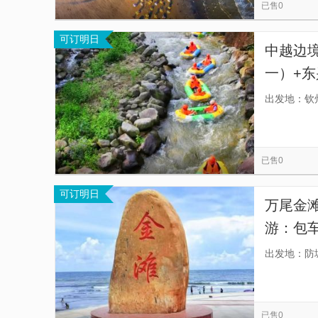
已售0
可订明日
中越边境
一）+
出发地：钦
已售0
可订明日
万尾金
游：包
国司机
出发地：防
无忧】
已售0