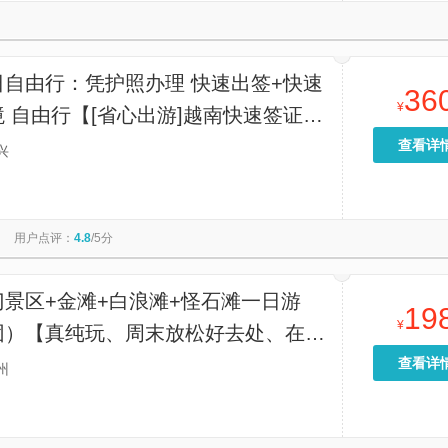
日自由行：凭护照办理 快速出签+快速
36
¥
 自由行【[省心出游]越南快速签证，
出签，无需到现场办理】
查看详
兴
用户点评：
4.8
/5分
门景区+金滩+白浪滩+怪石滩一日游
19
¥
团）【真纯玩、周末放松好去处、在边
海、海洋民族-京族聚居地、一眼望两
查看详
州
力小城、正宗越南咖啡等着你】