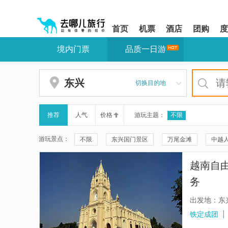
请
提
提
按
示:
示:
shift+enter
您
您
首页
机票
酒店
团购
度
进
已
已
入
进
离
境内门票
品质一日游
去
入
开
哪
网
网
网
站
站
智
导
导
东兴
切换目的地
能
航
航
导
区,
区
盲
本
语
区
推荐
人气
价格
游玩主题：
不限
音
域
引
含
游玩景点：
不限
东兴国门景区
万尾金滩
中越
导
有
模
6
中越友谊大桥
白浪滩
中越北仑河二桥
式
个
越南自
模
东兴市竹山山海相连地标广场
大清国一号界碑
块,
务
按
侨批路
野人谷
瑶寨九龙潭
簕山古
下
出发地：东
Tab
明珠广场
月亮湾景区
防城港市城市之窗
铁定成团
键
浏