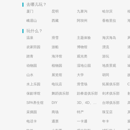
去哪儿玩？
厦门
昆明
九寨沟
哈尔滨
峨眉山
西藏
阿坝州
香格里拉
玩什么？
温泉
滑雪
主题体验
海滨海岛
农家田园
游船
博物馆
漂流
踏青
海洋馆
观光类
游玩
动物园
植物园
湿地公园
地质景观
山水
展览馆
大学
胡同
水上乐园
电玩店
滑雪场
拓展俱乐部
保龄球馆
舞蹈俱乐部
跆拳道俱乐部
剑术俱乐部
SPA养生馆
DIY
3D、4D、5D艺术体验馆
台球俱乐部
采摘园
商场
特产
珠宝店
电话卡
通票
一卡通
年卡