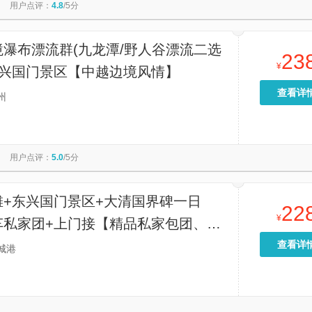
用户点评：
4.8
/5分
瀑布漂流群(九龙潭/野人谷漂流二选
23
¥
东兴国门景区【中越边境风情】
查看详
州
用户点评：
5.0
/5分
滩+东兴国门景区+大清国界碑一日
22
¥
车私家团+上门接【精品私家包团、中
兼导游贴心服务，上门专车接送，行程
查看详
城港