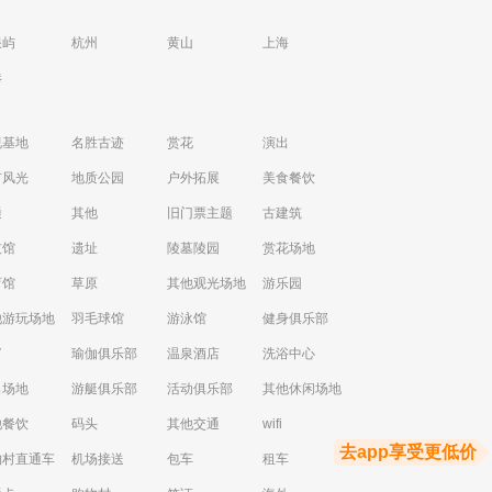
浪屿
杭州
黄山
上海
港
视基地
名胜古迹
赏花
演出
市风光
地质公园
户外拓展
美食餐饮
通
其他
旧门票主题
古建筑
技馆
遗址
陵墓陵园
赏花场地
育馆
草原
其他观光场地
游乐园
他游玩场地
羽毛球馆
游泳馆
健身俱乐部
V
瑜伽俱乐部
温泉酒店
洗浴中心
出场地
游艇俱乐部
活动俱乐部
其他休闲场地
他餐饮
码头
其他交通
wifi
去app享受更低价
物村直通车
机场接送
包车
租车