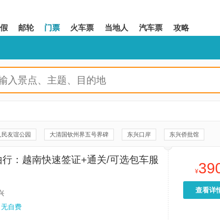
假
邮轮
门票
火车票
当地人
汽车票
攻略
人民友谊公园
大清国钦州界五号界碑
东兴口岸
东兴侨批馆
怪石滩
东兴中越界河风景区
中国1368石碑
由行：越南快速签证+通关/可选包车服
39
沿边公路零点纪念坛
东兴口岸二桥国门
东兴红石谷漂流
¥
渔村
防城港园博园
屏峰雨林恐龙公园
东兴京岛风景名胜区
查看详
兴
防城港湿地公园
防城港蓝白拖
十万大山国家森林公园
无自费