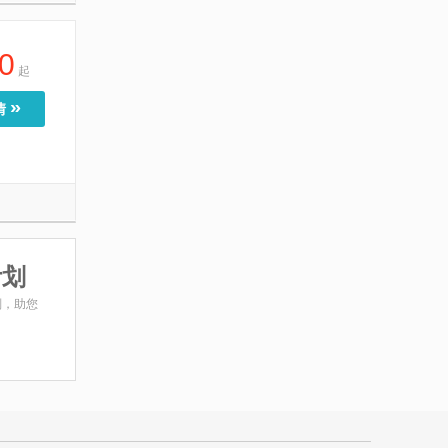
0
起
»
情
计划
划，助您