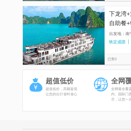
下龙湾
自助餐
出发地：南
铁定成团
已售0
超值低价
全网
超值低价，高额返现
全网最全覆
让您的出行省时省心
内、国际门
尽，让您一