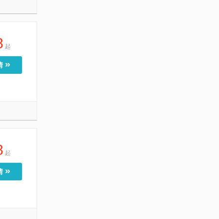
8
起
»
情
8
起
»
情