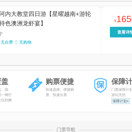
+河内大教堂四日游【星曜越南+游轮
165
¥
+特色澳洲龙虾宴】
查看详
宁
无自费
无购物
覆盖
购票便捷
保障
盖，国
快速选择、便捷购
门票保障计
票一网打
票、快速出票
游玩无忧
次玩到爽
保障计划»
门票导航