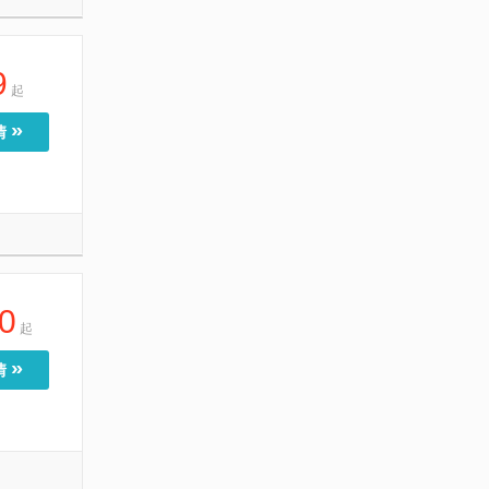
9
起
»
情
0
起
»
情