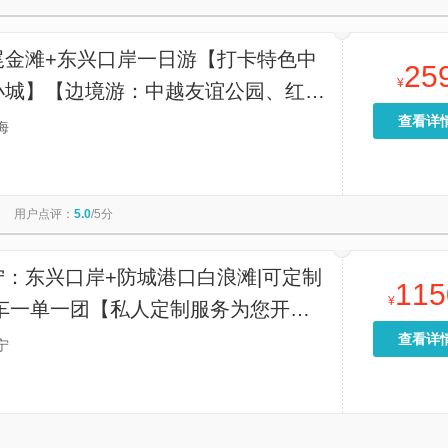
尾金滩+东兴口岸一日游【打卡特色中
25
¥
小城】【边境游：中越友谊公园、红旗
境口岸、大清国五号界碑、北仑河】
查看详
海
用户点评：
5.0
/5分
宁：东兴口岸+防城港口白浪滩|可定制
115
¥
包车一单一团【私人定制服务为您开启
旅】
查看详
宁