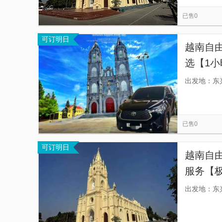
防城港市伏波文化园
东兴国门观景台
广旅
览
信
已售0
江山半岛风景名胜区
巫头国门文化大院
息
可订明日
越南军事历史博物馆
河内大教堂
北仑河
越南自
还剑湖
下龙湾
选【1小
队，跨
出发地：东
已售0
可订明日
越南自由
服务【极
通关流
出发地：东