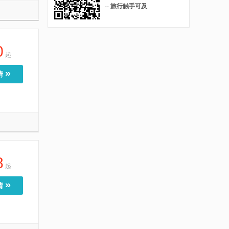
-- 旅行触手可及
0
起
»
情
8
起
»
情