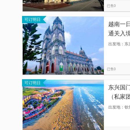
已售0
可订明日
越南一
通关入境
一小时
出发地：东
已售0
可订明日
东兴国
（私家
境看大
出发地：钦
国的魅