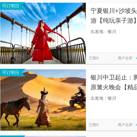
可订明日
宁夏银川+沙坡头
游【纯玩亲子游】
2-6人精致小团
出发地：银川
送，行程自由，
已售0
用户点评：
可订明日
银川中卫起止：
原篝火晚会【精
单，怕太阳晒，
出发地：银川
你说几点出发就
已售0
用户点评：