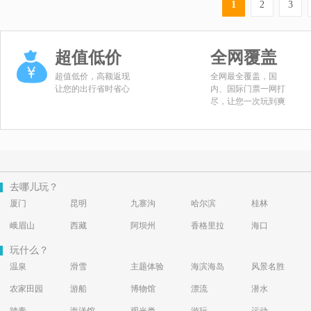
1
2
3
超值低价
全网覆盖
超值低价，高额返现
全网最全覆盖，国
让您的出行省时省心
内、国际门票一网打
尽，让您一次玩到爽
去哪儿玩？
厦门
昆明
九寨沟
哈尔滨
桂林
峨眉山
西藏
阿坝州
香格里拉
海口
玩什么？
温泉
滑雪
主题体验
海滨海岛
风景名胜
农家田园
游船
博物馆
漂流
潜水