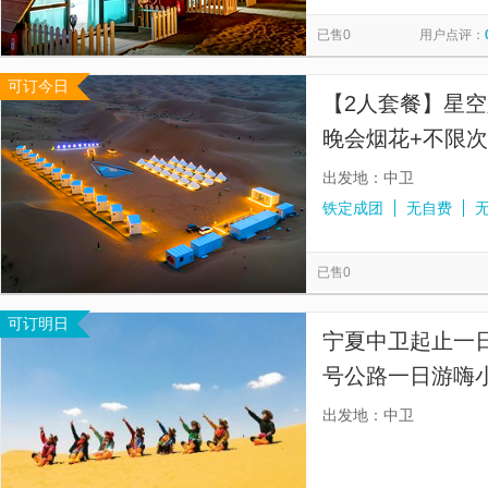
中宁图书馆
大漠星语露营中心
中宁清真寺
中宁县
览
信
已售0
用户点评：
六湖穿越(五湖)旅游景区
览山公园
黄河3D玻璃桥
息
可订今日
羊皮筏子
沙坡头-骑骆驼
王维观景台
沙坡头-滑沙
【2人套餐】星空
中宁县文化馆
甘德尔山生态景区
乌海湖
天鹅湖营
晚会烟花+不限次
出发地：中卫
铁定成团
无自费
已售0
可订明日
宁夏中卫起止一日
号公路一日游嗨小
注于精致小团，
出发地：中卫
送接送中卫飞机/