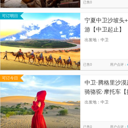
已售0
可订明日
宁夏中卫沙坡头+
游【中卫起止】【
0套路、0推销
出发地：中卫
营车队，价格让
已售0
用户点评：
可订今日
中卫·腾格里沙漠
骑骆驼·摩托车【提
骆驼+冲浪车+小
出发地：中卫
+矿泉水+早餐】
已售0
用户点评：