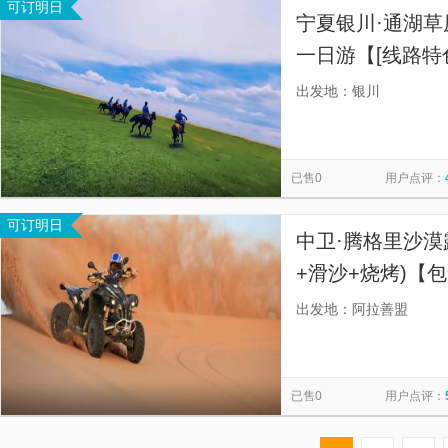
可订明日
宁夏银川·通湖草
一日游【[线路特
区)、沙坡头(黄
出发地：银川
(沙漠与草原的结
已售0
用户点评：
可订明日
中卫·腾格里沙漠
+滑沙+烧烤)【
1顶)+骑骆驼+
出发地：阿拉善盟
+啤酒+矿泉水+
已售0
用户点评：