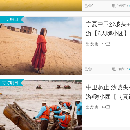
已售0
用户点评：
可订明日
宁夏中卫沙坡头+
游【6人嗨小团】
团，深挖热门线
出发地：中卫
6人嗨小团，中
已售0
用户点评：
可订明日
中卫起止 沙坡头
游/嗨小团【｛真
站 高铁站 各大
出发地：中卫