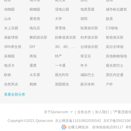
踏青
海洋馆
观光类
游玩
运动
动物园
植物园
湿地公园
地质景观
城市标志建筑
山水
展览馆
大学
胡同
故居
水上乐园
电玩店
滑雪场
拓展俱乐部
CS场地
保龄球馆
舞蹈俱乐部
跆拳道俱乐部
剑术俱乐部
射箭俱乐部
SPA养生馆
DIY
3D、4D、5D艺术体验馆
台球俱乐部
高尔夫球场
采摘园
商场
特产
珠宝店
其他购物场地
电话卡
通票
一卡通
年卡
观光类巴士
欧铁
火车票
观光列车
城际巴士
景区内交通
自然风光
购物
游园观光
娱乐休闲
户外
查看全部分类
关于Qunar.com
|
业务合作
|
加入我们
|
"严重违规
Copyright ©2021 Qunar.com
京公网安备11010802030542
京ICP备050210
去哪儿网投诉、咨询热线电话95117
举报