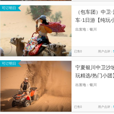
可订明日
（包车团）中卫·
车·1日游【纯玩
出发地：银川
已售0
用户点评：
可订明日
宁夏银川中卫沙
玩精选/热门小团
门接送、轻松亲
出发地：银川
照、纯玩小团、
已售0
用户点评：