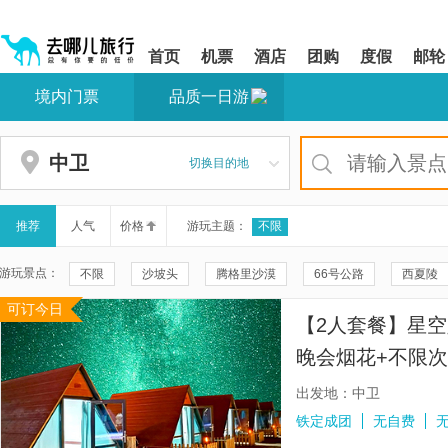
请
提
提
按
示:
示:
shift+enter
您
您
首页
机票
酒店
团购
度假
邮轮
进
已
已
入
进
离
境内门票
品质一日游
去
入
开
哪
网
网
网
站
站
智
导
导
中卫
切换目的地
能
航
航
导
区,
区
盲
本
语
区
推荐
人气
价格
游玩主题：
不限
音
域
引
含
游玩景点：
不限
沙坡头
腾格里沙漠
66号公路
西夏陵
导
有
模
6
可订今日
镇北堡西部影城
三关口明长城
骆驼湖
吉他湖
式
个
【2人套餐】星空
模
腾格里沙漠天鹅湖
腾格里沙漠龙眼翡翠湖
梦想沙漠公路
块,
晚会烟花+不限次
按
看见贺兰
北长滩
中卫沙漠星星酒店
沙坡头旅游景
下
出发地：中卫
Tab
高庙保安寺
沙坡头旅游区黄河区南区
黄沙古渡原生态旅
铁定成团
无自费
键
浏