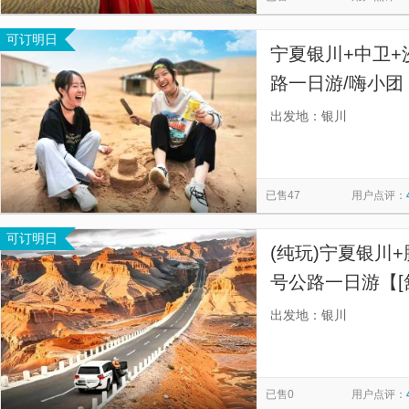
可订明日
宁夏银川+中卫+
路一日游/嗨小团
精致小团，轻奢精
出发地：银川
无购物、放心游
已售47
用户点评：
可订明日
(纯玩)宁夏银川
号公路一日游【[
验，如需帮忙随
出发地：银川
松休闲亲子游、
已售0
用户点评：