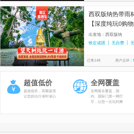
西双版纳热带雨
【深度纯玩0购物
+水陆空体验原
出发地：西双版纳
铁定成团
无自费
已售148
用户点评：
超值低价
全网覆盖
超值低价，高额返现
全网最全覆盖，国
让您的出行省时省心
内、国际门票一网打
尽，让您一次玩到爽