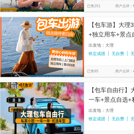
已售251
用户点评：
【包车游】大理3
+独立用车+景点
玩+无推销无购物
出发地：大理
铁定成团
无自费
已售95
用户点评：
【包车自由行】
一车+景点自选+
机
出发地：大理
铁定成团
无自费