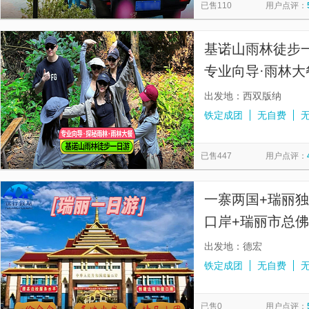
已售110
用户点评：
基诺山雨林徒步一
专业向导·雨林大
出发地：西双版纳
铁定成团
无自费
已售447
用户点评：
一寨两国+瑞丽独
口岸+瑞丽市总佛
拼小团】
出发地：德宏
铁定成团
无自费
已售0
用户点评：