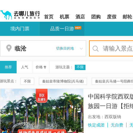
请
提
提
按
示:
示:
shift+enter
您
您
首页
机票
酒店
团购
度假
邮轮
进
已
已
入
进
离
境内门票
品质一日游
去
入
开
哪
网
网
网
站
站
智
导
导
临沧
切换目的地
能
航
航
导
区,
区
盲
本
语
区
推荐
人气
价格
游玩主题：
不限
音
域
引
含
游玩景点：
不限
秦始皇帝陵博物院(兵马俑)
秦始皇兵马俑一号陪葬
导
有
模
6
秦兵马俑三号坑遗址
华清宫
颐和园
八达岭长城
式
个
中国科学院西双
模
秦兵马俑二号坑遗址大厅
兴坪古镇
遇龙河景区
遇
块,
族园一日游【拒
按
珠海大剧院
周庄
云水谣景区
周庄沈厅
双桥
玩0购物+大V导
下
出发地：西双版纳
Tab
福建土楼(南靖)云水谣景区-怀远楼
都江堰景区
福建土楼
铁定成团
无自费
键
浏