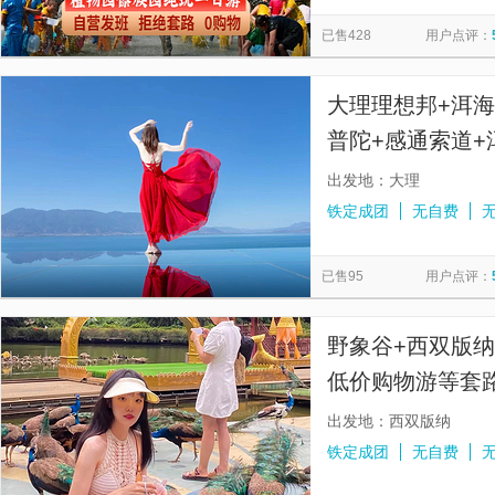
情侣路
西安事变旧址五间厅
慕田峪长城
寒山寺
览
信
已售428
用户点评：
秦始皇帝陵博物院-丽山园
星光大道
南湖秋月
圆
息
佛山市祖庙博物馆
金紫荆广场
天星小轮
福建土楼
大理理想邦+洱海
普陀+感通索道+
出发地：大理
铁定成团
无自费
已售95
用户点评：
野象谷+西双版
低价购物游等套路
+孔雀放飞+大V
出发地：西双版纳
铁定成团
无自费