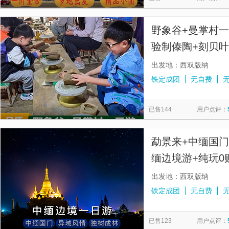
野象谷+曼掌村
验制傣陶+刻贝叶
出发地：西双版纳
铁定成团
无自费
已售144
用户点评：
勐景来+中缅国
缅边境游+纯玩0
域风情+大V导游
出发地：西双版纳
铁定成团
无自费
已售123
用户点评：