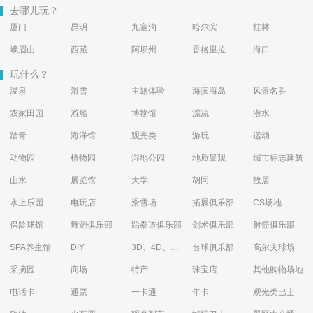
去哪儿玩？
厦门
昆明
九寨沟
哈尔滨
桂林
峨眉山
西藏
阿坝州
香格里拉
海口
玩什么？
温泉
滑雪
主题体验
海滨海岛
风景名胜
农家田园
游船
博物馆
漂流
潜水
踏青
海洋馆
观光类
游玩
运动
动物园
植物园
湿地公园
地质景观
城市标志建筑
山水
展览馆
大学
胡同
故居
水上乐园
电玩店
滑雪场
拓展俱乐部
CS场地
保龄球馆
舞蹈俱乐部
跆拳道俱乐部
剑术俱乐部
射箭俱乐部
SPA养生馆
DIY
3D、4D、5D艺术体验馆
台球俱乐部
高尔夫球场
采摘园
商场
特产
珠宝店
其他购物场地
电话卡
通票
一卡通
年卡
观光类巴士