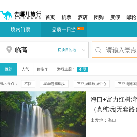
请
提
提
按
示:
示:
shift+enter
您
您
首页
机票
酒店
团购
度假
邮轮
进
已
已
入
进
离
境内门票
品质一日游
去
入
开
哪
网
网
网
站
站
智
导
导
临高
切换目的地
能
航
航
导
区,
区
盲
本
语
区
推荐
人气
价格
游玩主题：
不限
音
域
引
含
游玩景点：
不限
星华游艇码头
三亚游艇旅游中心
三亚鸿洲国
导
有
模
6
临高县博物馆
临高滨江广场
临高县文化公园
临高
式
个
海口+富力红树湾
模
古银瀑布
安悠海钓联盟中心·临高海钓基地
块,
（真纯玩|无套路
按
安全舒适车辆，
下
出发地：海口
Tab
安全驾驶，服务
键
浏