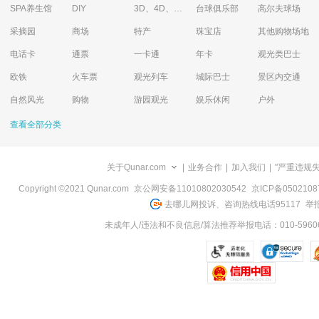
SPA养生馆
DIY
3D、4D、5D艺术体验馆
台球俱乐部
高尔夫球场
采摘园
商场
特产
珠宝店
其他购物场地
电话卡
通票
一卡通
年卡
观光类巴士
欧铁
火车票
观光列车
城际巴士
景区内交通
自然风光
购物
游园观光
娱乐休闲
户外
查看全部分类
关于Qunar.com
|
业务合作
|
加入我们
|
"严重违规
Copyright ©2021 Qunar.com
京公网安备11010802030542
京ICP备050210
去哪儿网投诉、咨询热线电话95117
举报
未成年人/违法和不良信息/算法推荐举报电话：010-59606