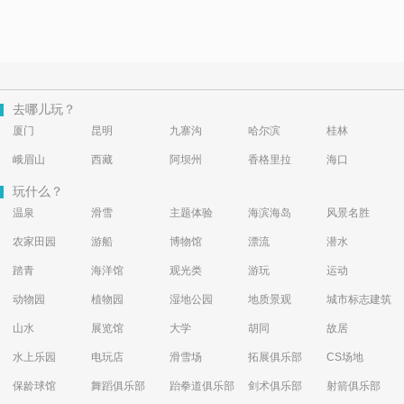
去哪儿玩？
厦门
昆明
九寨沟
哈尔滨
桂林
峨眉山
西藏
阿坝州
香格里拉
海口
玩什么？
温泉
滑雪
主题体验
海滨海岛
风景名胜
农家田园
游船
博物馆
漂流
潜水
踏青
海洋馆
观光类
游玩
运动
动物园
植物园
湿地公园
地质景观
城市标志建筑
山水
展览馆
大学
胡同
故居
水上乐园
电玩店
滑雪场
拓展俱乐部
CS场地
保龄球馆
舞蹈俱乐部
跆拳道俱乐部
剑术俱乐部
射箭俱乐部