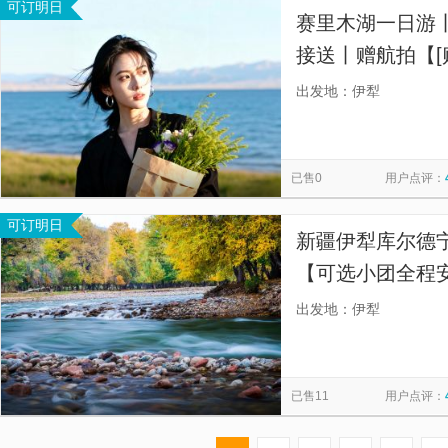
可订明日
赛里木湖一日游
接送丨赠航拍【[
的下单后请找客
出发地：伊犁
证件，无法享受
已售0
用户点评：
可订明日
新疆伊犁库尔德
【可选小团全程安
舒适自由看风景
出发地：伊犁
已售11
用户点评：