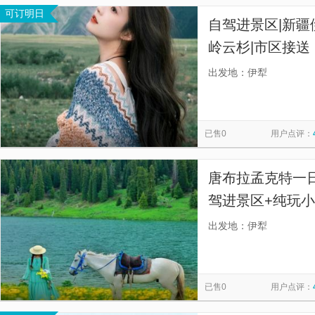
可订明日
自驾进景区|新疆
岭云杉|市区接
水相映，沟岭交
出发地：伊犁
已售0
用户点评：
唐布拉孟克特一
驾进景区+纯玩小
入景区】
出发地：伊犁
已售0
用户点评：