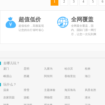
1
2
3
4
5
6
超值低价
全网覆盖
超值低价，高额返现
全网最全覆盖，国
让您的出行省时省心
内、国际门票一网打
尽，让您一次玩到爽
去哪儿玩？
厦门
昆明
九寨沟
哈尔滨
桂林
峨眉山
西藏
阿坝州
香格里拉
海口
玩什么？
温泉
滑雪
主题体验
海滨海岛
风景名胜
农家田园
游船
博物馆
漂流
潜水