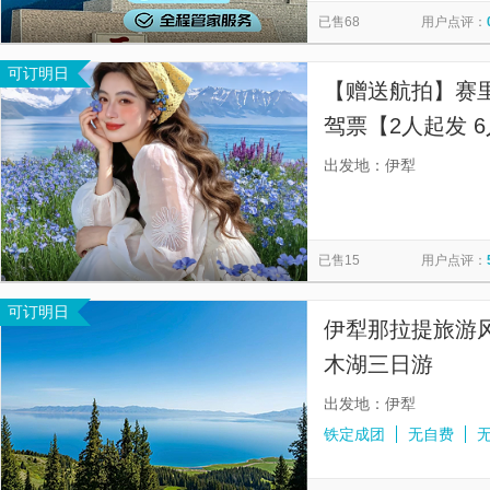
已售68
用户点评：
可订明日
【赠送航拍】赛里
驾票【2人起发 
出发地：伊犁
已售15
用户点评：
可订明日
伊犁那拉提旅游
木湖三日游
出发地：伊犁
铁定成团
无自费