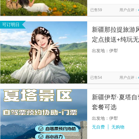
琼库什台
巴音布鲁克景区
伊犁天山花海景区
喀赞
览
信
已售59
用户点评：
喀纳斯景区
薰衣草庄园(紫霞仙子)
伊犁河民族文化旅游
息
可订明日
天山天池
恰西画卷
伊犁本地玩乐
那拉提杏花谷
新疆那拉提旅游
定点接送+纯玩无
天22:00左右
出发地：伊犁
客服联系】
已售54
用户点评：
新疆伊犁·夏塔自
套餐可选
出发地：伊犁
无自费
无购物