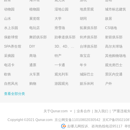
踏青
海洋馆
观光类
游玩
运动
动物园
植物园
湿地公园
地质景观
城市标志建筑
山水
展览馆
大学
胡同
故居
水上乐园
电玩店
滑雪场
拓展俱乐部
CS场地
保龄球馆
舞蹈俱乐部
跆拳道俱乐部
剑术俱乐部
射箭俱乐部
SPA养生馆
DIY
3D、4D、5D艺术体验馆
台球俱乐部
高尔夫球场
采摘园
商场
特产
珠宝店
其他购物场地
电话卡
通票
一卡通
年卡
观光类巴士
欧铁
火车票
观光列车
城际巴士
景区内交通
自然风光
购物
游园观光
娱乐休闲
户外
查看全部分类
关于Qunar.com
|
业务合作
|
加入我们
|
"严重违规
Copyright ©2021 Qunar.com
京公网安备11010802030542
京ICP备050210
去哪儿网投诉、咨询热线电话95117
举报