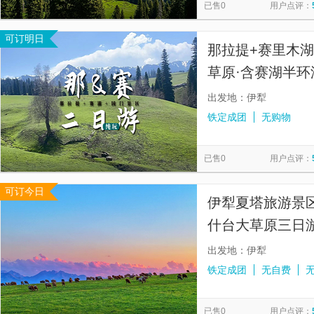
已售0
用户点评：
可订明日
那拉提+赛里木
草原·含赛湖半环
出发地：伊犁
铁定成团
无购物
已售0
用户点评：
可订今日
伊犁夏塔旅游景
什台大草原三日
+琼库什台3日游
出发地：伊犁
铁定成团
无自费
已售0
用户点评：