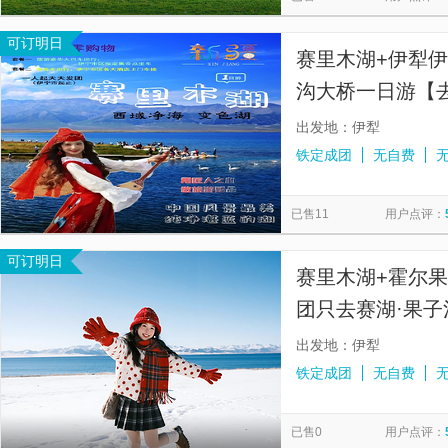
可订明日
赛里木湖+伊犁
沟大桥一日游【去
车团·伊宁市区上
出发地：伊犁
铁定成团
无自费
已售11
用户点评：
可订明日
赛里木湖+霍尔
团只去赛湖·果
出发地：伊犁
铁定成团
无自费
已售0
用户点评：