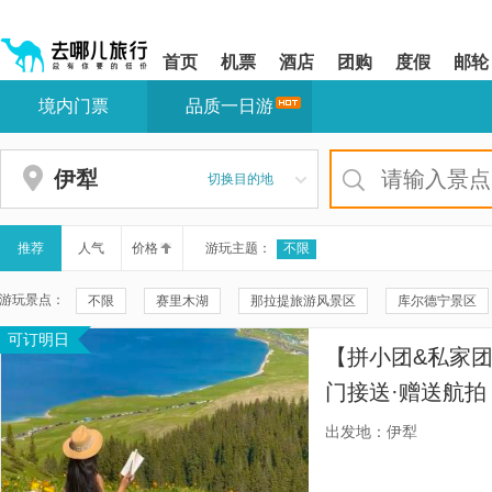
请
提
提
按
示:
示:
shift+enter
您
您
首页
机票
酒店
团购
度假
邮轮
进
已
已
入
进
离
境内门票
品质一日游
去
入
开
哪
网
网
网
站
站
智
导
导
伊犁
切换目的地
能
航
航
导
区,
区
盲
本
语
区
推荐
人气
价格
游玩主题：
不限
音
域
引
含
游玩景点：
不限
赛里木湖
那拉提旅游风景区
库尔德宁景区
导
有
模
6
可订明日
那拉提草原
夏塔旅游景区
喀拉峻大草原
伊宁市六
式
个
【拼小团&私家
模
特克斯八卦城
恰西草原风景旅游区
阔克苏大峡谷
块,
门接送·赠送航
按
伊帕尔汗薰衣草观光园
独山子大峡谷
赛里木湖点将台
团由我社安排车
下
出发地：伊犁
Tab
或商务车】
那拉提河谷草原
伊犁河风景旅游区
伊犁丝绸之路文化旅
键
浏