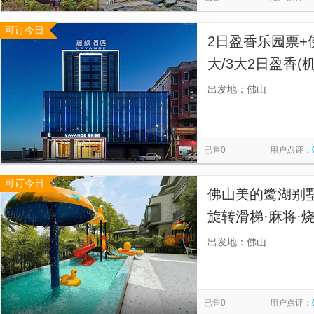
可订今日
2日盈香乐园票+
大/3大2日盈香
桥等)
出发地：佛山
已售0
用户点评：
可订今日
佛山美的鹭湖别墅
旋转滑梯·麻将·烧
出发地：佛山
已售0
用户点评：