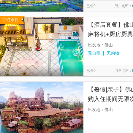
已售0
用户点评：
可订今日
【酒店套餐】佛山
麻将机+厨房厨具
出发地：佛山
无自费
无购物
已售0
用户点评：
【暑假|亲子】佛
购入住期间无限
园）大门票或游
出发地：佛山