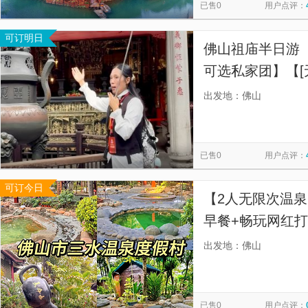
已售0
用户点评：
可订明日
佛山祖庙半日游【
可选私家团】【[
验,身临其境的独
出发地：佛山
已售0
用户点评：
可订今日
【2人无限次温泉
早餐+畅玩网红
村住1晚
出发地：佛山
已售0
用户点评：