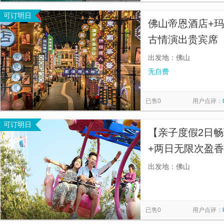
可订明日
佛山帝恩酒店+
古情演出贵宾席
出发地：佛山
无自费
已售0
用户点评：
可订明日
【亲子度假2日
+两日无限次盈
票（含网红项目
出发地：佛山
已售0
用户点评：