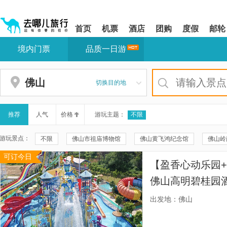
请
提
提
按
示:
示:
shift+enter
您
您
首页
机票
酒店
团购
度假
邮轮
进
已
已
入
进
离
境内门票
品质一日游
去
入
开
哪
网
网
网
站
站
智
导
导
佛山
切换目的地
能
航
航
导
区,
区
盲
本
语
区
推荐
人气
价格
游玩主题：
不限
音
域
引
含
游玩景点：
不限
佛山市祖庙博物馆
佛山黄飞鸿纪念馆
佛山岭
导
有
模
6
可订今日
大良华盖路商业步行街
南风古灶
香港本地玩乐
逢
式
个
【盈香心动乐园+
模
西樵山风景名胜区
顺德容桂渔人码头
巴拿山太阳世界
块,
佛山高明碧桂园
按
灵山大佛
中央电视台南海影视城
峨眉山
天坛大佛
下
出发地：佛山
Tab
佛山本地玩乐
香港摩天轮
大屿山
昂坪360
键
浏