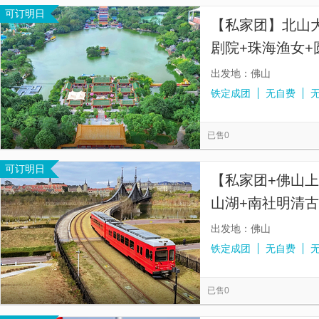
可订明日
【私家团】北山
剧院+珠海渔女+
山出发+珠海6线
出发地：佛山
铁定成团
无自费
已售0
可订明日
【私家团+佛山
山湖+南社明清古
欧洲小镇1天游<
出发地：佛山
铁定成团
无自费
已售0