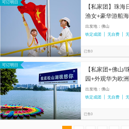
可订明日
【私家团】珠海
渔女+豪华游船
山出发上门接送
出发地：佛山
铁定成团
无自费
已售0
可订明日
【私家团+佛山/
园+外观华为欧洲
天游<东莞2线
出发地：佛山
铁定成团
无自费
已售0