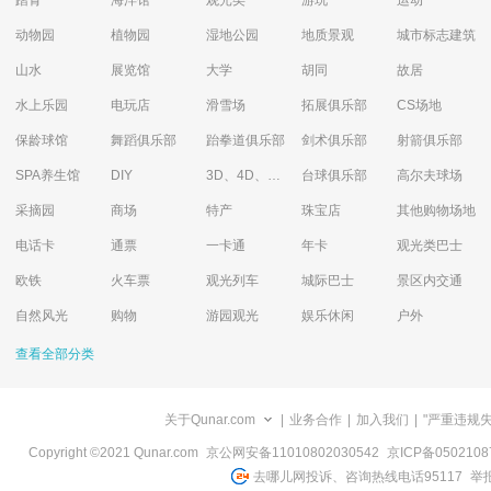
踏青
海洋馆
观光类
游玩
运动
动物园
植物园
湿地公园
地质景观
城市标志建筑
山水
展览馆
大学
胡同
故居
水上乐园
电玩店
滑雪场
拓展俱乐部
CS场地
保龄球馆
舞蹈俱乐部
跆拳道俱乐部
剑术俱乐部
射箭俱乐部
SPA养生馆
DIY
3D、4D、5D艺术体验馆
台球俱乐部
高尔夫球场
采摘园
商场
特产
珠宝店
其他购物场地
电话卡
通票
一卡通
年卡
观光类巴士
欧铁
火车票
观光列车
城际巴士
景区内交通
自然风光
购物
游园观光
娱乐休闲
户外
查看全部分类
关于Qunar.com
|
业务合作
|
加入我们
|
"严重违规
Copyright ©2021 Qunar.com
京公网安备11010802030542
京ICP备050210
去哪儿网投诉、咨询热线电话95117
举报