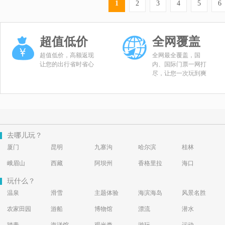
1
2
3
4
5
6
超值低价
全网覆盖
超值低价，高额返现
全网最全覆盖，国
让您的出行省时省心
内、国际门票一网打
尽，让您一次玩到爽
去哪儿玩？
厦门
昆明
九寨沟
哈尔滨
桂林
峨眉山
西藏
阿坝州
香格里拉
海口
玩什么？
温泉
滑雪
主题体验
海滨海岛
风景名胜
农家田园
游船
博物馆
漂流
潜水