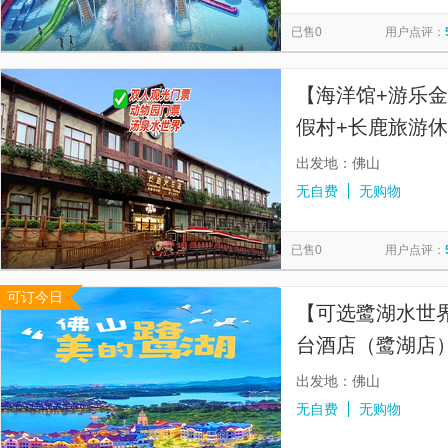
顺德欢乐海岸PLUS
澳门新濠影汇度假区
金顶
香
览
信
已售0
用户点评：
澳门历史城区
无锡市太湖鼋头渚风景区
澳门旅游塔
息
维多利亚港
南海观音
澳门科学馆
普陀山风景区
【海洋馆+游乐
假村+长鹿旅游休
出发地：佛山
无自费
无购物
已售0
用户点评：
可订今日
【可选鹭湖水世
台酒店（鹭湖店
出发地：佛山
无自费
无购物