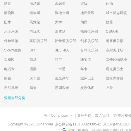
踏青
海洋馆
观光类
游玩
运动
动物园
植物园
湿地公园
地质景观
城市标志建筑
山水
展览馆
大学
胡同
故居
水上乐园
电玩店
滑雪场
拓展俱乐部
CS场地
保龄球馆
舞蹈俱乐部
跆拳道俱乐部
剑术俱乐部
射箭俱乐部
SPA养生馆
DIY
3D、4D、5D艺术体验馆
台球俱乐部
高尔夫球场
采摘园
商场
特产
珠宝店
其他购物场地
电话卡
通票
一卡通
年卡
观光类巴士
欧铁
火车票
观光列车
城际巴士
景区内交通
自然风光
购物
游园观光
娱乐休闲
户外
查看全部分类
关于Qunar.com
|
业务合作
|
加入我们
|
"严重违规
Copyright ©2021 Qunar.com
京公网安备11010802030542
京ICP备050210
去哪儿网投诉、咨询热线电话95117
举报