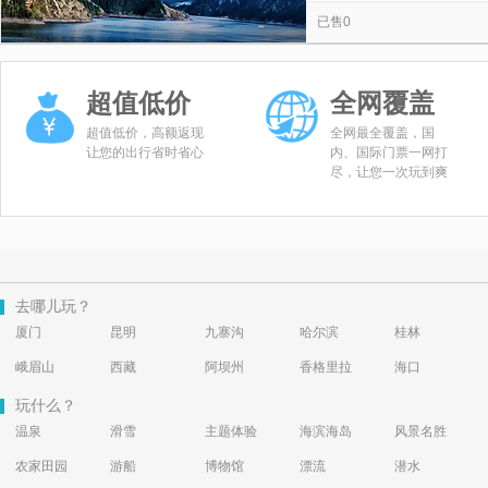
已售0
超值低价
全网覆盖
超值低价，高额返现
全网最全覆盖，国
让您的出行省时省心
内、国际门票一网打
尽，让您一次玩到爽
去哪儿玩？
厦门
昆明
九寨沟
哈尔滨
桂林
峨眉山
西藏
阿坝州
香格里拉
海口
玩什么？
温泉
滑雪
主题体验
海滨海岛
风景名胜
农家田园
游船
博物馆
漂流
潜水