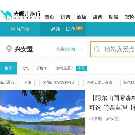
请
提
提
按
示:
示:
shift+enter
您
您
首页
机票
酒店
团购
度假
邮轮
进
已
已
入
进
离
境内门票
品质一日游
去
入
开
哪
网
网
网
站
站
智
导
导
兴安盟
切换目的地
能
航
航
导
区,
区
盲
本
语
区
推荐
人气
价格
游玩主题：
不限
音
域
引
含
游玩景点：
不限
阿尔山国家森林公园
呼伦贝尔大草原
莫尔格
导
有
模
6
扎赉诺尔博物馆
满洲里站
石塘林
阿尔山天池
式
个
【阿尔山国家森
模
成吉思汗庙
草原在这里旅游景区
铁木真大汗行营
块,
可选 门票自理
按
室韦奥洛契庄园界河风景区
乌兰牧骑宫影城
大型马术实
门票】
下
出发地：兴安盟
Tab
呼伦贝尔大草原巴尔虎蒙古部落民俗旅游度假景区
室韦俄罗斯
键
浏