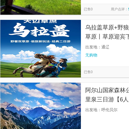
满洲里套娃景区
白狼镇鹿村旅游区
中国温泉博物馆
览
信
已售0
用户点评：
敖鲁古雅使鹿部落景区
阿尔山温泉景区
兴安盟图书馆
息
兴安盟文化馆
兴安盟体育馆
兴安盟草原美景
乌苏
乌拉盖草原+野
五角枫生态旅游景区
北湖公园
成吉思汗公园
树袋
草原丨草原迎宾下
突泉县工人文化宫
地池
蒙古包+赠保险】
出发地：通辽
无购物
已售0
阿尔山国家森林
里泉三日游【6人
民宿+飞鸟营地+
出发地：呼伦贝尔