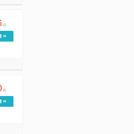
6
起
»
情
0
起
»
情