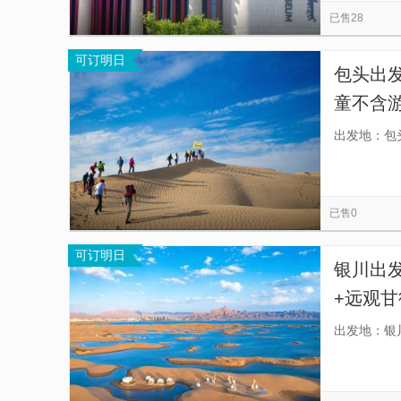
已售28
可订明日
包头出发
童不含
密藏传
出发地：包
论道探秘
已售0
可订明日
银川出
+远观甘
半城海/
出发地：银
漠公路