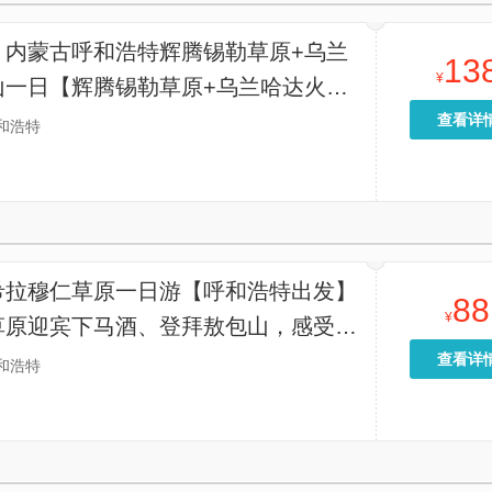
】内蒙古呼和浩特辉腾锡勒草原+乌兰
13
¥
山一日【辉腾锡勒草原+乌兰哈达火山
，纯玩，天天发团，市区二环内上门
查看详
和浩特
希拉穆仁草原一日游【呼和浩特出发】
88
¥
草原迎宾下马酒、登拜敖包山，感受蒙
远流长的动人历史】
查看详
和浩特