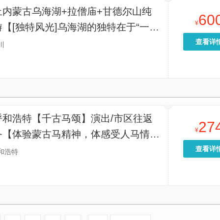
止内蒙古乌海湖+拉僧庙+甘德尔山纯
60
¥
【[独特风光]乌海湖的独特在于“一半
半湖”的奇幻景观，适合喜欢自然与冒
查看详
川
行者】
呼和浩特【千古马颂】演出/市区往返
27
¥
务【体验蒙古马精神，体感受人马情
查看详
和浩特