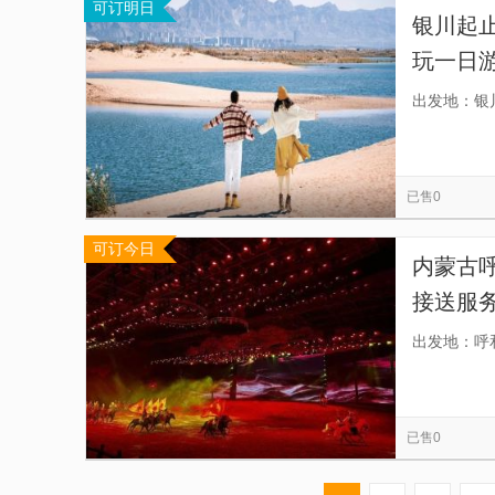
可订明日
银川起
玩一日游
沙漠一
出发地：银
险的旅
已售0
可订今日
内蒙古
接送服
深】
出发地：呼
已售0