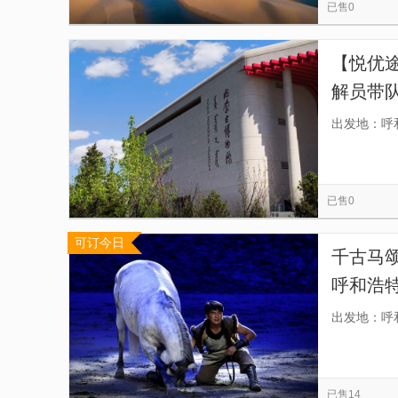
已售0
【悦优途
解员带
花式闲逛
出发地：呼
已售0
可订今日
千古马颂
呼和浩特
可接送
出发地：呼
跑腿，
已售14