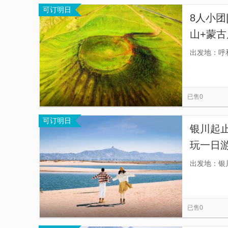
可订明日
8人小团
山+蒙古
8人小团
出发地：呼
已售0
可订明日
银川起
玩一日
机开车
出发地：银
已售0