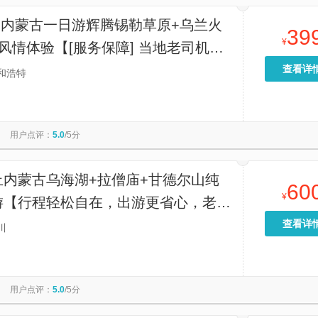
|内蒙古一日游辉腾锡勒草原+乌兰火
39
¥
风情体验【[服务保障] 当地老司机，
】
查看详
和浩特
用户点评：
5.0
/5分
止内蒙古乌海湖+拉僧庙+甘德尔山纯
60
¥
游【行程轻松自在，出游更省心，老司
更安心】
查看详
川
用户点评：
5.0
/5分