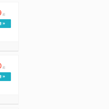
9
起
»
情
0
起
»
情