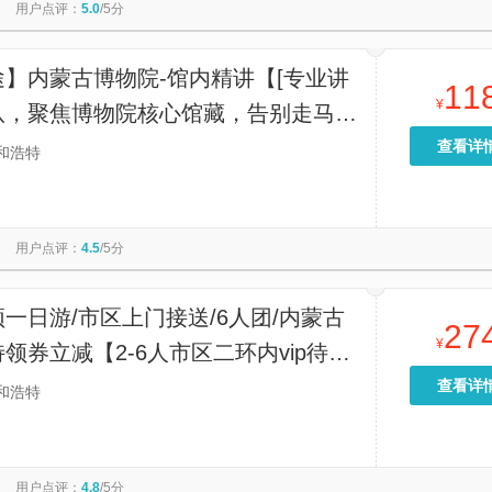
用户点评：
5.0
/5分
】内蒙古博物院-馆内精讲【[专业讲
11
¥
队，聚焦博物院核心馆藏，告别走马观
]】
查看详
和浩特
用户点评：
4.5
/5分
一日游/市区上门接送/6人团/内蒙古
27
¥
领券立减【2-6人市区二环内vip待遇
观看演出，成人与儿童同价，您订票我
查看详
和浩特
一站式服务】
用户点评：
4.8
/5分