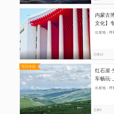
内蒙古
文化】
团，安
出发地：呼
家式服
已售12
可订今日
红石崖·
车畅玩·
古高山
出发地：呼
已售0