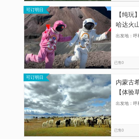
可订明日
【纯玩
哈达火
拼车游
出发地：呼
接】
已售0
可订明日
内蒙古
【体验
古族源
出发地：呼
已售0