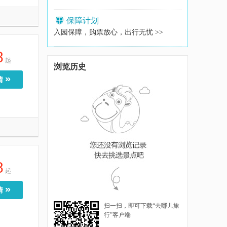
保障计划
入园保障，购票放心，出行无忧 >>
8
起
浏览历史
»
情
8
起
»
情
扫一扫，即可下载“去哪儿旅
行”客户端