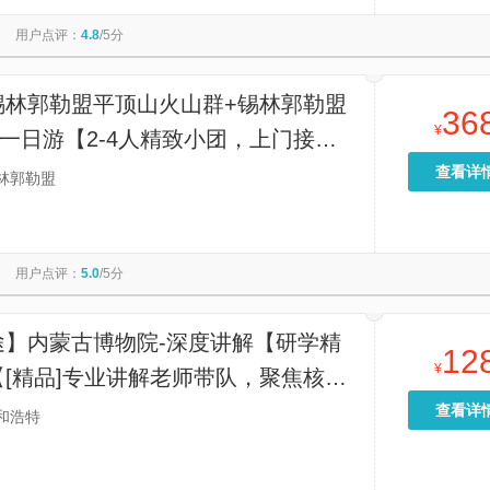
哈素海
乌兰布统草原
满洲里国门景区
黑山头镇
用户点评：
4.8
/5分
洲里套娃景区
额尔古纳国家湿地公园
老牛湾黄河大峡谷旅游区
式风光区
贺兰山岩画
锡林浩特打卡地标
锡林浩特市菩提寺
锡林郭勒盟平顶山火山群+锡林郭勒盟
36
¥
)一日游【2-4人精致小团，上门接
松自由！】
查看详
林郭勒盟
用户点评：
5.0
/5分
途】内蒙古博物院-深度讲解【研学精
12
¥
[精品]专业讲解老师带队，聚焦核心
告别无效逛馆，知识点清晰不零散，兼
查看详
和浩特
提问与沉浸式体验】