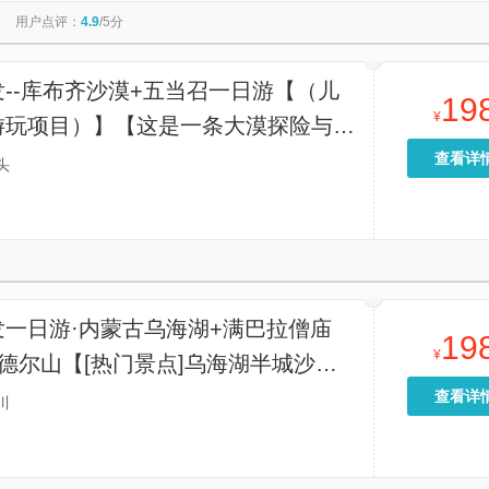
用户点评：
4.9
/5分
--库布齐沙漠+五当召一日游【（儿
19
¥
游玩项目）】【这是一条大漠探险与解
佛教在内蒙古地区影响的行程。 讲经
查看详
头
素有“小布达拉宫”美誉的五当召】
发一日游·内蒙古乌海湖+满巴拉僧庙
19
¥
德尔山【[热门景点]乌海湖半城沙漠
邂逅乌兰布和沙漠/网红枯枯树/网红沙
查看详
川
】