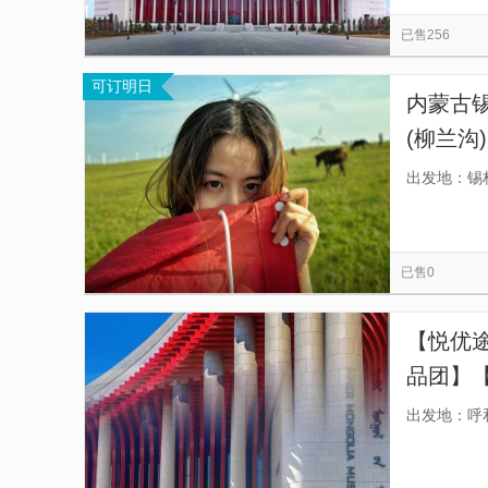
腾格里沙漠龙眼翡翠湖
乌兰布统影视基地
览
信
已售256
野鸭湖
五彩山风景区
玉龙沙湖
满
息
可订明日
锡林浩特清真寺
呼伦贝尔历史博物馆
欧
内蒙古
千古马颂
(柳兰沟
送， 轻
出发地：锡
已售0
【悦优
品团】【
馆藏，
出发地：呼
顾互动