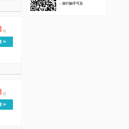
-- 旅行触手可及
8
起
»
情
8
起
»
情