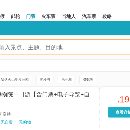
假
邮轮
门票
火车票
当地人
汽车票
攻略
兰哈达火山地质公园
响沙湾
乌兰湖
骆驼湖
阿拉善英雄会雕塑广场
希拉穆仁草原
黄花沟草原旅游度假区
博物院一日游【含门票+电子导览+自
19
闲岛
腾格里沙漠天鹅湖
梦想沙漠公路
沙坡头
¥
原
66号公路
库布其沙漠旅游景区
额尔古纳湿地
查看详
和浩特
公园
西夏陵
木兰围场
五当召
大召寺
呼伦湖
无自费
无购物