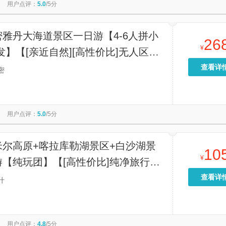
用户点评：
5.0
/5分
雅丹大海道景区一日游【4-6人拼小
26
¥
发】【[亲近自然][高性价比]无人区、
雅丹地貌一网打尽】
查看详
密
用户点评：
5.0
/5分
米尔高原+喀拉库勒湖景区+白沙湖景
10
¥
【纯玩团】【[高性价比]纯净旅行！
物、家访，带着纯净的心情享受旅
查看详
什
用户点评：
4.8
/5分