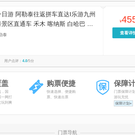
日游 阿勒泰往返拼车直达I乐游九州
45
¥
景区直通车 禾木 喀纳斯 白哈巴 全
向发车】
查看详
勒泰
用户点评：
4.0
/5分
覆盖
购票便捷
保障
盖，国
快速选择、便捷购
门票保障计
票一网打
票、快速出票
游玩无忧
次玩到爽
保障计划»
门票导航