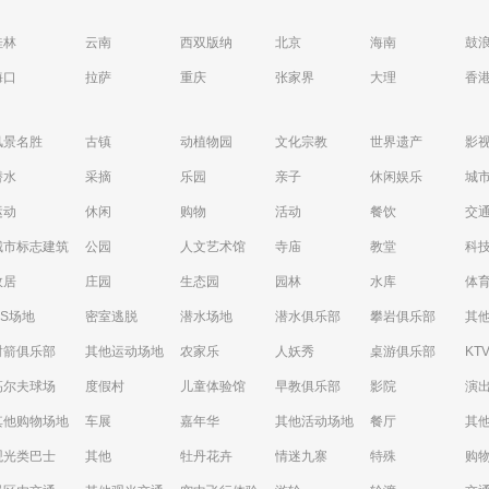
桂林
云南
西双版纳
北京
海南
鼓
海口
拉萨
重庆
张家界
大理
香
风景名胜
古镇
动植物园
文化宗教
世界遗产
影
潜水
采摘
乐园
亲子
休闲娱乐
城
运动
休闲
购物
活动
餐饮
交
城市标志建筑
公园
人文艺术馆
寺庙
教堂
科
故居
庄园
生态园
园林
水库
体
CS场地
密室逃脱
潜水场地
潜水俱乐部
攀岩俱乐部
其
射箭俱乐部
其他运动场地
农家乐
人妖秀
桌游俱乐部
KT
高尔夫球场
度假村
儿童体验馆
早教俱乐部
影院
演
其他购物场地
车展
嘉年华
其他活动场地
餐厅
其
观光类巴士
其他
牡丹花卉
情迷九寨
特殊
购