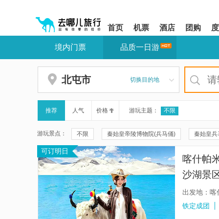
请
提
提
按
示:
示:
shift+enter
您
您
首页
机票
酒店
团购
度
进
已
已
入
进
离
境内门票
品质一日游
去
入
开
哪
网
网
网
站
站
智
导
导
北屯市
切换目的地
能
航
航
导
区,
区
盲
本
语
区
推荐
人气
价格
游玩主题：
不限
音
域
引
含
游玩景点：
不限
秦始皇帝陵博物院(兵马俑)
秦始皇兵
导
有
模
6
可订明日
秦兵马俑三号坑遗址
华清宫
颐和园
式
个
喀什帕米
模
兴坪古镇
秦兵马俑二号坑遗址大厅
遇龙
块,
沙湖景区
按
珠海大剧院
周庄
周庄沈厅
云水谣
购物/】
下
出发地：喀
Tab
福建土楼(南靖)云水谣景区-怀远楼
福建土楼(南
铁定成团
键
浏