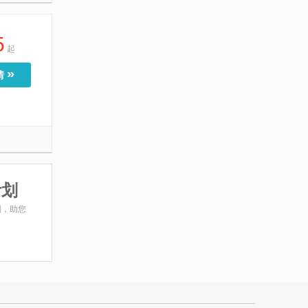
5
起
»
情
计划
划，助您