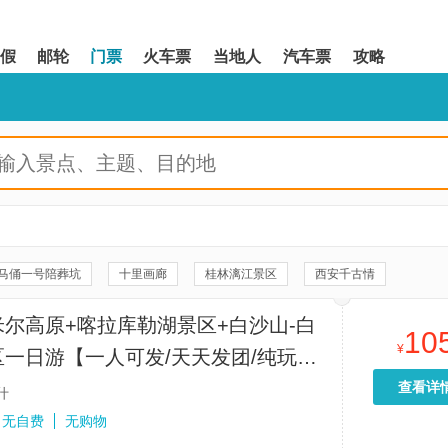
假
邮轮
门票
火车票
当地人
汽车票
攻略
马俑一号陪葬坑
十里画廊
桂林漓江景区
西安千古情
《驼铃传奇》秀
八达岭长城
20元人民币背景观景台
尔高原+喀拉库勒湖景区+白沙山-白
10
河景区
《长恨歌》演出
遇龙河竹筏漂游
珠海渔女
¥
一日游【一人可发/天天发团/纯玩无
景区
双桥
周庄张厅
拙政园
富安桥
故宫博物院
查看详
什
靖)云水谣景区-和贵楼
情侣路
福建土楼(南靖)景区
无自费
无购物