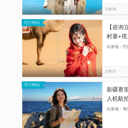
慕田峪长城
西安事变旧址五间厅
都江堰
览
信
已售39
秦始皇帝陵博物院-丽山园
星光大道
南湖
息
可订明日
佛山市祖庙博物馆
金紫荆广场
天星小轮
【咨询
村寨+塔
10月1
出发地：巴
开发区
已售37
可订明日
新疆赛里
人机航
送】
出发地：博