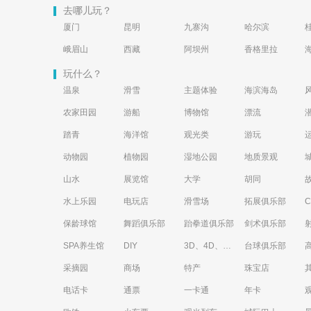
去哪儿玩？
厦门
昆明
九寨沟
哈尔滨
峨眉山
西藏
阿坝州
香格里拉
玩什么？
温泉
滑雪
主题体验
海滨海岛
农家田园
游船
博物馆
漂流
踏青
海洋馆
观光类
游玩
动物园
植物园
湿地公园
地质景观
山水
展览馆
大学
胡同
水上乐园
电玩店
滑雪场
拓展俱乐部
保龄球馆
舞蹈俱乐部
跆拳道俱乐部
剑术俱乐部
SPA养生馆
DIY
3D、4D、5D艺术体验馆
台球俱乐部
采摘园
商场
特产
珠宝店
电话卡
通票
一卡通
年卡