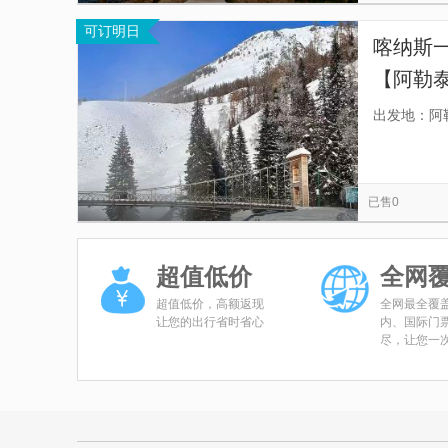
可订明日
喀纳斯一
【阿勒泰
天候双
出发地：阿
已售0
超值低价
全网
超值低价，高额返现
全网最全覆
让您的出行省时省心
内、国际门
尽，让您一