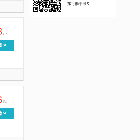
-- 旅行触手可及
8
起
»
情
6
起
»
情