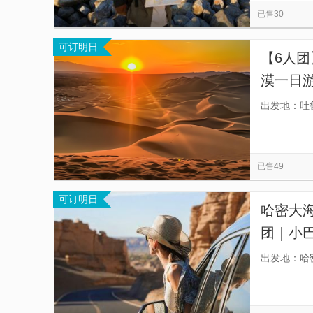
已售30
可订明日
【6人团
漠一日游
购物安
出发地：吐
已售49
可订明日
哈密大
团｜小巴
[穿越团
出发地：哈
景点“神