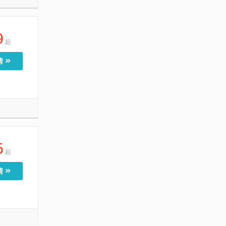
9
起
»
情
5
起
»
情