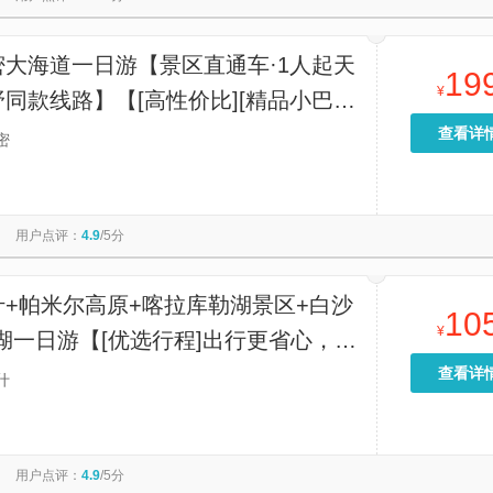
密大海道一日游【景区直通车·1人起天
19
¥
同款线路】【[高性价比][精品小巴
人一正座]，打卡魔鬼城+打卡大海道核
查看详
密
景点“神仙洞”】
用户点评：
4.9
/5分
什+帕米尔高原+喀拉库勒湖景区+白沙
10
¥
湖一日游【[优选行程]出行更省心，保
都发团，带您景区畅玩！】
查看详
什
用户点评：
4.9
/5分