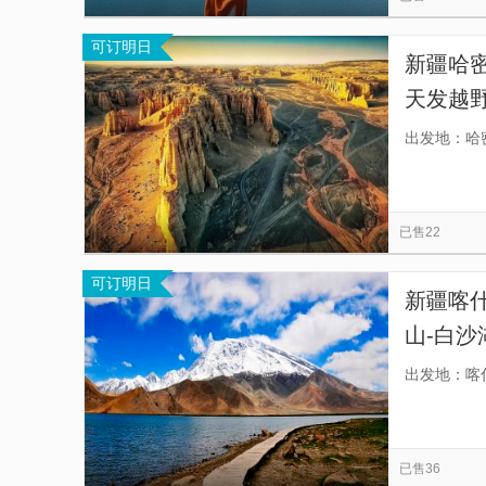
可订明日
新疆哈
天发越野
团][一
出发地：哈
心区网红
已售22
可订明日
新疆喀
山-白沙
证每天
出发地：喀
已售36