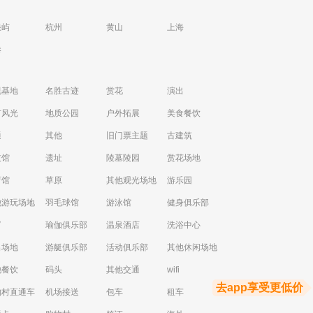
浪屿
杭州
黄山
上海
港
视基地
名胜古迹
赏花
演出
市风光
地质公园
户外拓展
美食餐饮
通
其他
旧门票主题
古建筑
技馆
遗址
陵墓陵园
赏花场地
育馆
草原
其他观光场地
游乐园
他游玩场地
羽毛球馆
游泳馆
健身俱乐部
V
瑜伽俱乐部
温泉酒店
洗浴中心
出场地
游艇俱乐部
活动俱乐部
其他休闲场地
他餐饮
码头
其他交通
wifi
去app享受更低价
物村直通车
机场接送
包车
租车