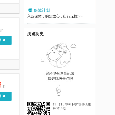
保障计划
入园保障，购票放心，出行无忧 >>
起
浏览历史
»
情
8
起
»
情
扫一扫，即可下载“去哪儿旅
行”客户端