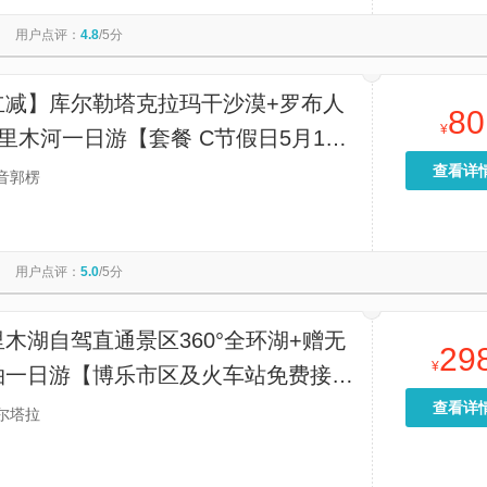
景区
太平山顶
寒山寺
贞丰文化街
用户点评：
4.8
/5分
秋月
圆明园
港珠澳大桥游
漓江三星游船
维多利亚港
福建土楼永定景区
九马画山
香炉湾沙滩
天坛公园
立减】库尔勒塔克拉玛干沙漠+罗布人
80
¥
里木河一日游【套餐 C节假日5月1日
日市区免费接送。库尔勒市区火车站，
查看详
音郭楞
大门接送。】
用户点评：
5.0
/5分
木湖自驾直通景区360°全环湖+赠无
29
¥
拍一日游【博乐市区及火车站免费接
查看详
尔塔拉