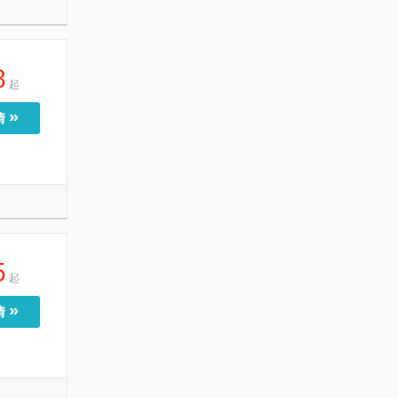
8
起
»
情
5
起
»
情