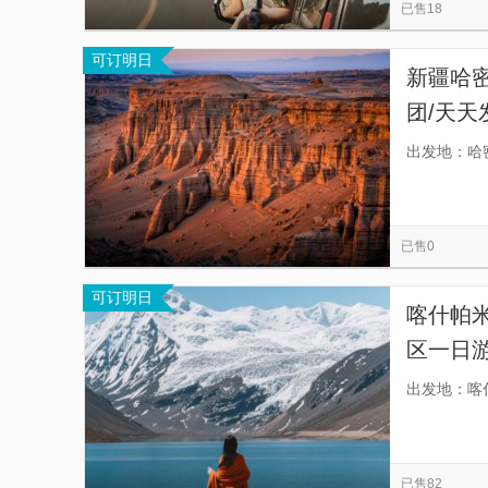
已售18
可订明日
新疆哈密
团/天天
大海道
出发地：哈
已售0
可订明日
喀什帕
区一日游
拒绝购
出发地：喀
行；】
已售82