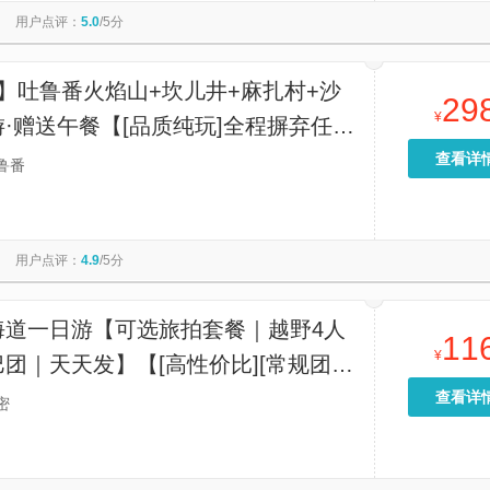
用户点评：
5.0
/5分
】吐鲁番火焰山+坎儿井+麻扎村+沙
29
¥
·赠送午餐【[品质纯玩]全程摒弃任何
排，专注于重现旅行的本真】
查看详
鲁番
用户点评：
4.9
/5分
海道一日游【可选旅拍套餐｜越野4人
11
¥
团｜天天发】【[高性价比][常规团]-
]-[星空团]，打卡魔鬼城+核心区网红
查看详
密
仙洞”】