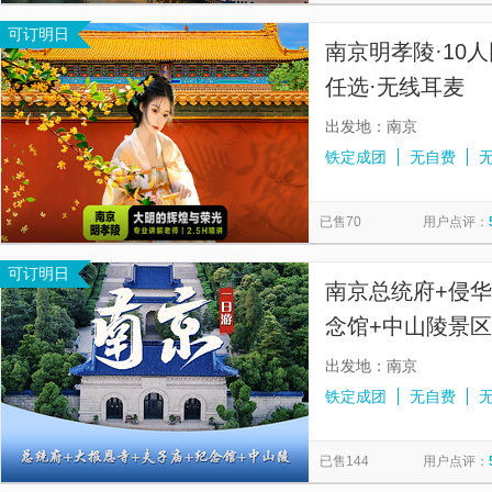
可订明日
南京明孝陵·10人
任选·无线耳麦
出发地：南京
铁定成团
无自费
已售70
用户点评：
可订明日
南京总统府+侵
念馆+中山陵景
含、全程大巴接
出发地：南京
铁定成团
无自费
已售144
用户点评：