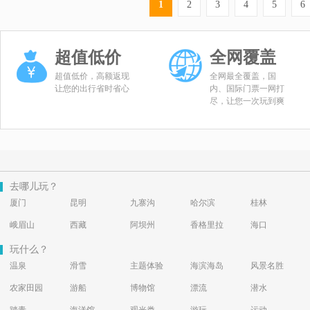
1
2
3
4
5
6
超值低价
全网覆盖
超值低价，高额返现
全网最全覆盖，国
让您的出行省时省心
内、国际门票一网打
尽，让您一次玩到爽
去哪儿玩？
厦门
昆明
九寨沟
哈尔滨
桂林
峨眉山
西藏
阿坝州
香格里拉
海口
玩什么？
温泉
滑雪
主题体验
海滨海岛
风景名胜
农家田园
游船
博物馆
漂流
潜水