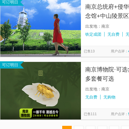
可订明日
南京总统府+侵
念馆+中山陵景区
一日游【无购物
出发地：南京
铁定成团
无自费
已售13
用户点评：
可订明日
南京博物院·可选
多套餐可选
出发地：南京
无自费
无购物
已售111
用户点评：