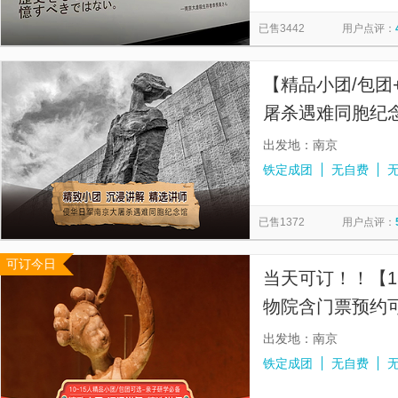
中华门瓮城
江苏园博园
南京台城
紫金山天文台
览
信
已售3442
用户点评：
秦淮河
夫子庙大成殿
南京长江传奇系列游轮
南京
息
南京博物院艺-特展馆
南京中山植物园
汤山涵田·臻温泉
【精品小团/包团
屠杀遇难同胞纪
解
出发地：南京
铁定成团
无自费
已售1372
用户点评：
可订今日
当天可订！！【1
物院含门票预约
解
出发地：南京
铁定成团
无自费