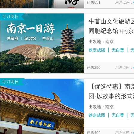
已售651
用户点评：
可订明日
牛首山文化旅游
同胞纪念馆+南
专业导游讲解，
出发地：南京
铁定成团
无自费
已售290
用户点评：
可订明日
【优选特惠】南京
团·以故事的形
出发地：南京
铁定成团
无自费
已售409
用户点评：