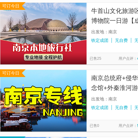
可订今日
牛首山文化旅游区
博物院一日游【
丨可选博物院或
出发地：南京
铁定成团
无自费
已售25
用户点评：
可订今日
南京总统府+侵
念馆+外秦淮河
游【特惠自选套
出发地：南京
铁定成团
无自费
已售0
用户点评：