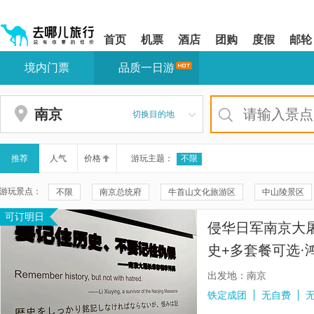
请
提
提
按
示:
示:
shift+enter
您
您
首页
机票
酒店
团购
度假
邮轮
进
已
已
入
进
离
境内门票
品质一日游
去
入
开
哪
网
网
网
站
站
智
导
导
南京
切换目的地
能
航
航
导
区,
区
盲
本
语
区
推荐
人气
价格
游玩主题：
不限
音
域
引
含
游玩景点：
不限
南京总统府
牛首山文化旅游区
中山陵景区
导
有
模
6
可订明日
夫子庙
侵华日军南京大屠杀遇难同胞纪念馆
钟山风景名
式
个
侵华日军南京大
模
音乐台
中国科举博物馆(江南贡院)
老门东历史街区
块,
史+多套餐可选·
按
金陵小城
太平天国历史博物馆(瞻园)
外秦淮河游船
下
出发地：南京
Tab
诗宴·南京
栖霞山
大明寺
个园
南京城墙
铁定成团
无自费
键
浏