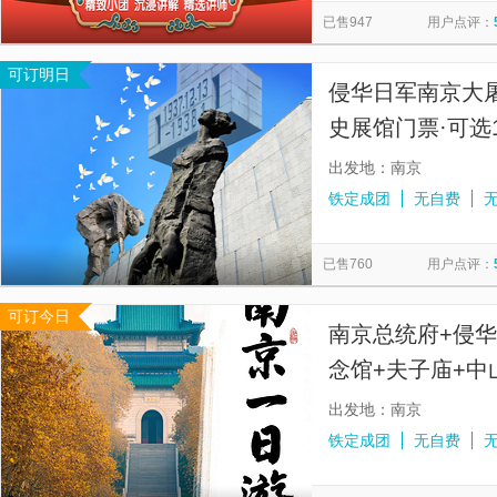
已售947
用户点评：
可订明日
侵华日军南京大屠
史展馆门票·可选1
麦
出发地：南京
铁定成团
无自费
已售760
用户点评：
可订今日
南京总统府+侵
念馆+夫子庙+
丨纯玩无购物丨
出发地：南京
铁定成团
无自费