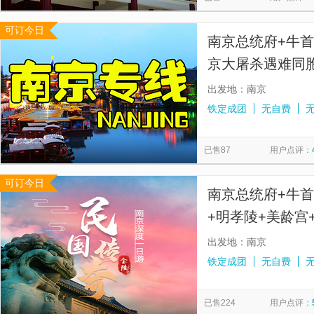
可订今日
南京总统府+牛
京大屠杀遇难同
+中山陵景区一
出发地：南京
铁定成团
无自费
已售87
用户点评：
可订今日
南京总统府+牛
+明孝陵+美龄宫
杀遇难同胞纪念
出发地：南京
铁定成团
无自费
已售224
用户点评：