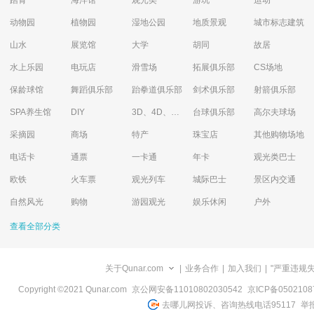
踏青
海洋馆
观光类
游玩
运动
动物园
植物园
湿地公园
地质景观
城市标志建筑
山水
展览馆
大学
胡同
故居
水上乐园
电玩店
滑雪场
拓展俱乐部
CS场地
保龄球馆
舞蹈俱乐部
跆拳道俱乐部
剑术俱乐部
射箭俱乐部
SPA养生馆
DIY
3D、4D、5D艺术体验馆
台球俱乐部
高尔夫球场
采摘园
商场
特产
珠宝店
其他购物场地
电话卡
通票
一卡通
年卡
观光类巴士
欧铁
火车票
观光列车
城际巴士
景区内交通
自然风光
购物
游园观光
娱乐休闲
户外
查看全部分类
关于Qunar.com
|
业务合作
|
加入我们
|
"严重违规
Copyright ©2021 Qunar.com
京公网安备11010802030542
京ICP备050210
去哪儿网投诉、咨询热线电话95117
举报