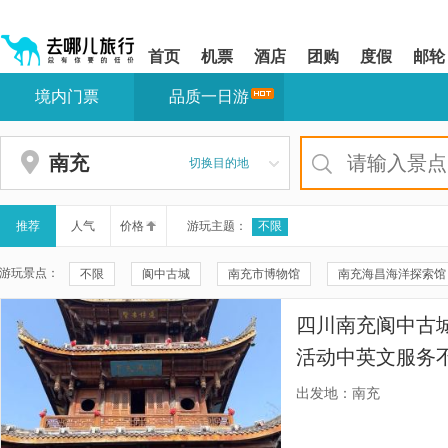
请
提
提
按
示:
示:
shift+enter
您
您
首页
机票
酒店
团购
度假
邮轮
进
已
已
入
进
离
境内门票
品质一日游
去
入
开
哪
网
网
网
站
站
智
导
导
南充
切换目的地
能
航
航
导
区,
区
盲
本
语
区
推荐
人气
价格
游玩主题：
不限
音
域
引
含
游玩景点：
不限
阆中古城
南充市博物馆
南充海昌海洋探索馆
导
有
模
6
西山风景区
南充三国乐园
阆中熊猫乐园
阆中市博
式
个
四川南充阆中古
模
阆中古城游船
南门坝生态公园-清晖阁
西山风景区-南充
块,
活动中英文服务
按
阆中文庙
阆中古城-浮桥
阆中大佛寺
凤仪湾可爱
访元帅故里，登
下
出发地：南充
Tab
四川南充阆中市非遗手工体验馆
鳌山圣境
达古冰川风景
键
浏