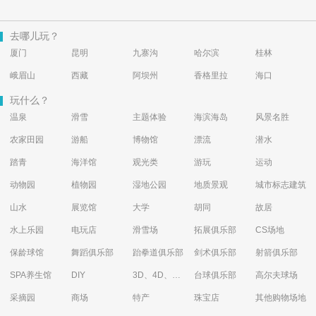
去哪儿玩？
厦门
昆明
九寨沟
哈尔滨
桂林
峨眉山
西藏
阿坝州
香格里拉
海口
玩什么？
温泉
滑雪
主题体验
海滨海岛
风景名胜
农家田园
游船
博物馆
漂流
潜水
踏青
海洋馆
观光类
游玩
运动
动物园
植物园
湿地公园
地质景观
城市标志建筑
山水
展览馆
大学
胡同
故居
水上乐园
电玩店
滑雪场
拓展俱乐部
CS场地
保龄球馆
舞蹈俱乐部
跆拳道俱乐部
剑术俱乐部
射箭俱乐部
SPA养生馆
DIY
3D、4D、5D艺术体验馆
台球俱乐部
高尔夫球场
采摘园
商场
特产
珠宝店
其他购物场地