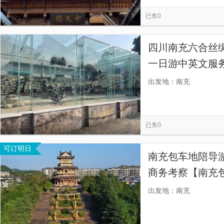
三星堆博物馆
红原—若尔盖大草原
都江堰中华大熊猫苑(
览
信
已售0
叠溪松坪沟景区
猫鼻梁
九寨沟风景区
都江堰景区
息
南充本地玩乐
阆苑传奇
天宫院
爱情公园
阆
四川南充六合丝
八尔湖旅游度假区
凤仪湾中法农业科技园
凌云山风景区
一日游中英文服
阁，游西山北湖
出发地：南充
已售0
可订明日
南充包车地陪导
商务考察【南充
送旅游展会商务
出发地：南充