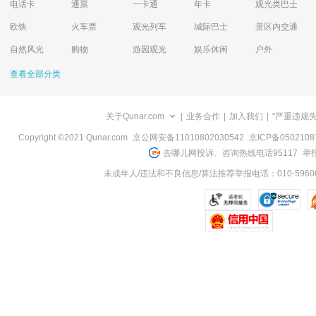
电话卡
通票
一卡通
年卡
观光类巴士
欧铁
火车票
观光列车
城际巴士
景区内交通
自然风光
购物
游园观光
娱乐休闲
户外
查看全部分类
关于Qunar.com
|
业务合作
|
加入我们
|
"严重违规
Copyright ©2021 Qunar.com
京公网安备11010802030542
京ICP备050210
去哪儿网投诉、咨询热线电话95117
举报
未成年人/违法和不良信息/算法推荐举报电话：010-59606