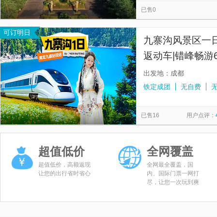
已售0
可订明日
九寨沟风景区一日
返动车|错峰畅游
出发地：成都
铁定成团
无自费
已售16
用户点评：
超值低价
全网覆盖
超值低价，高额返现
全网最全覆盖，国
让您的出行省时省心
内、国际门票一网打
尽，让您一次玩到爽