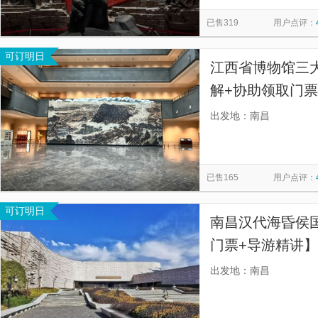
万寿宫历史文化街区
庐山花径
牯岭街
仙人洞
览
信
已售319
用户点评：
如琴湖
星龙索道
天下第六泉
滕王阁主阁
景
息
可订明日
龙虎山风景名胜区
鄱阳湖畔
万寿宫
滕王阁游轮
江西省博物馆三大
解+协助领取门票
评率99%；团队
出发地：南昌
拥挤；降噪耳麦
已售165
用户点评：
可订明日
南昌汉代海昏侯
门票+导游精讲
时左右，见证大
出发地：南昌
哀思，带您身临