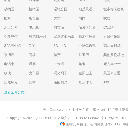
踏青
海洋馆
观光类
游玩
运动
动物园
植物园
湿地公园
地质景观
城市标志建筑
山水
展览馆
大学
胡同
故居
水上乐园
电玩店
滑雪场
拓展俱乐部
CS场地
保龄球馆
舞蹈俱乐部
跆拳道俱乐部
剑术俱乐部
射箭俱乐部
SPA养生馆
DIY
3D、4D、5D艺术体验馆
台球俱乐部
高尔夫球场
采摘园
商场
特产
珠宝店
其他购物场地
电话卡
通票
一卡通
年卡
观光类巴士
欧铁
火车票
观光列车
城际巴士
景区内交通
自然风光
购物
游园观光
娱乐休闲
户外
查看全部分类
关于Qunar.com
|
业务合作
|
加入我们
|
"严重违规
Copyright ©2021 Qunar.com
京公网安备11010802030542
京ICP备050210
去哪儿网投诉、咨询热线电话95117
举报