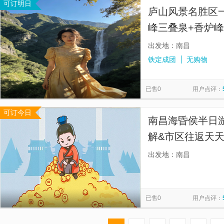
可订明日
庐山风景名胜区
峰三叠泉+香炉峰
+旅游车+旅游管
出发地：南昌
铁定成团
无购物
已售0
用户点评：
可订今日
南昌海昏侯半日
解&市区往返天
出发地：南昌
已售0
用户点评：