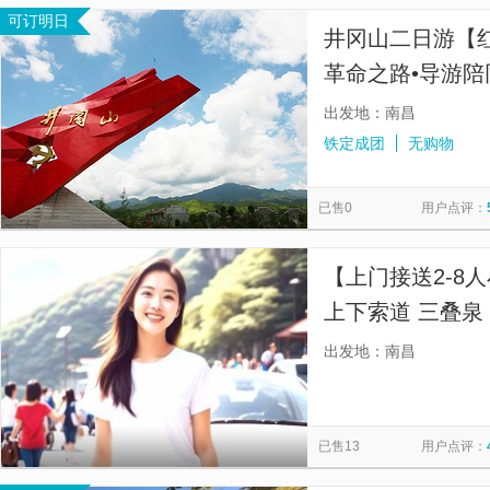
可订明日
井冈山二日游【红
革命之路•导游陪
出发地：南昌
铁定成团
无购物
已售0
用户点评：
【上门接送2-8
上下索道 三叠泉
昌市酒店专车上
出发地：南昌
全包，含庐山瀑
已售13
用户点评：