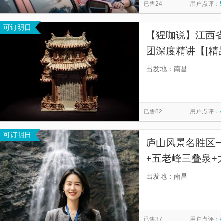
已售24
用户点评：
可订明日
【猩咖说】江西
团深度精讲【[精
证讲解品质】
出发地：南昌
已售82
用户点评：
可订明日
庐山风景名胜区
+五老峰三叠泉
下单·导游见面退
出发地：南昌
不退·如需南昌
已售37
用户点评：