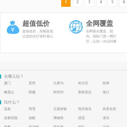
1
2
3
4
5
6
超值低价
全网覆盖
超值低价，高额返现
全网最全覆盖，国
让您的出行省时省心
内、国际门票一网打
尽，让您一次玩到爽
去哪儿玩？
厦门
昆明
九寨沟
哈尔滨
桂林
峨眉山
西藏
阿坝州
香格里拉
海口
玩什么？
温泉
滑雪
主题体验
海滨海岛
风景名胜
农家田园
游船
博物馆
漂流
潜水