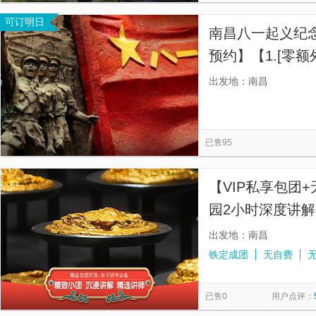
可订明日
南昌八一起义纪
预约】【1.[零
服务，价格清晰
出发地：南昌
已售95
【VIP私享包团
园2小时深度讲解
出发地：南昌
铁定成团
无自费
已售0
用户点评：