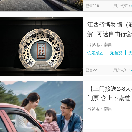
已售118
用户点评：
江西省博物馆（新
解+可选自由行
出发地：南昌
铁定成团
无自费
已售22
用户点评：
【上门接送2-8
门票 含上下索道
峰+白鹿洞书院+
出发地：南昌
泉-桃花源谷帘泉