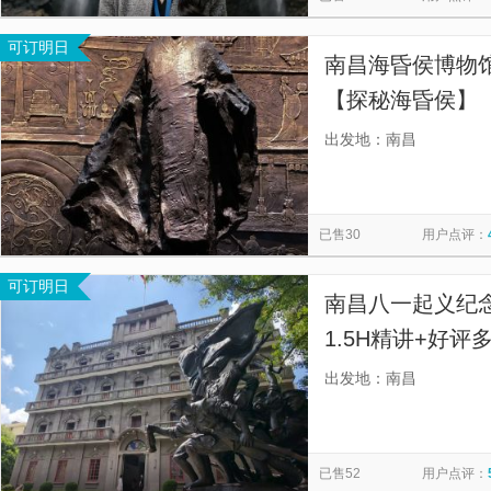
可订明日
南昌海昏侯博物
【探秘海昏侯】
出发地：南昌
已售30
用户点评：
可订明日
南昌八一起义纪
1.5H精讲+好评
队中高级导游、
出发地：南昌
99.7%以上好
已售52
用户点评：