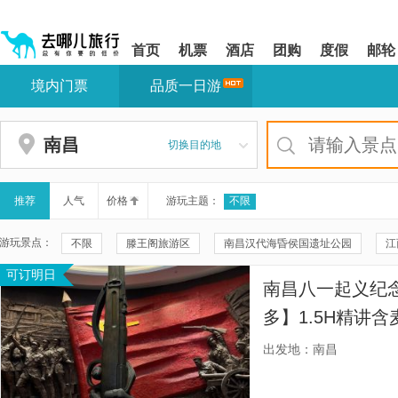
请
提
提
按
示:
示:
shift+enter
您
您
首页
机票
酒店
团购
度假
邮轮
进
已
已
入
进
离
境内门票
品质一日游
去
入
开
哪
网
网
网
站
站
智
导
导
南昌
切换目的地
能
航
航
导
区,
区
盲
本
语
区
推荐
人气
价格
游玩主题：
不限
音
域
引
含
游玩景点：
不限
滕王阁旅游区
南昌汉代海昏侯国遗址公园
江
导
有
模
6
可订明日
南昌汉代海昏侯国遗址博物馆
五老峰景区
南昌八一起义
式
个
南昌八一起义纪
模
三叠泉
鄱阳湖
三叠泉-观景台
庐山-七彩瀑布
块,
多】1.5H精讲
按
鄱阳湖候鸟保护区
东林大佛
南昌融创文旅城
庐山
道服务工序标准
下
出发地：南昌
Tab
话，好评率长期
南昌之星摩天轮
美庐别墅
含鄱口
南昌舰
八
键
浏