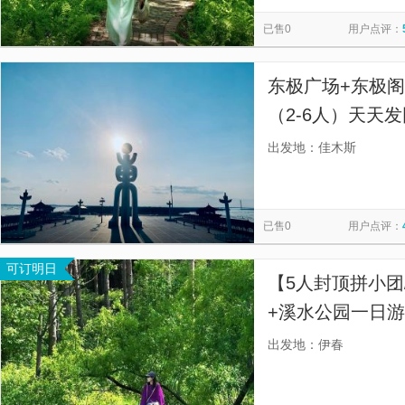
慕田峪长城
太平山顶
寒山寺
西安事变旧址五间厅
览
信
已售0
用户点评：
贞丰文化街
都江堰景区
漓江三星游船
南湖秋月
息
佛山市祖庙博物馆
金紫荆广场
天星小轮
九马画山
东极广场+东极
（2-6人）天天
接送，一站式直
出发地：佳木斯
丰富】
已售0
用户点评：
可订明日
【5人封顶拼小团
+溪水公园一日
款舒适座驾供选
出发地：伊春