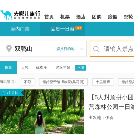
请
提
提
按
示:
示:
shift+enter
您
您
首页
机票
酒店
团购
度假
邮轮
进
已
已
入
进
离
境内门票
品质一日游
去
入
开
哪
网
网
网
站
站
智
导
导
双鸭山
切换目的地
能
航
航
导
区,
区
盲
本
语
区
推荐
人气
价格
游玩主题：
不限
音
域
引
含
游玩景点：
不限
秦始皇帝陵博物院(兵马俑)
十里画廊
秦始皇
导
有
模
6
可订明日
秦兵马俑三号坑遗址
华清宫
颐和园
20元人民币
式
个
【5人封顶拼小团
模
兴坪古镇
秦兵马俑二号坑遗址大厅
遇龙河景区
遇
块,
营森林公园一日
按
珠海大剧院
周庄
云水谣景区
周庄沈厅
双桥
款舒适座驾供选
下
出发地：伊春
Tab
福建土楼(南靖)云水谣景区-怀远楼
福建土楼(南靖)云水谣景区-
键
浏