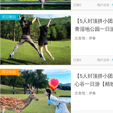
已售0
用户点评：
可订明日
【5人封顶拼小团
青湿地公园一日
款舒适座驾供选
出发地：伊春
已售0
用户点评：
可订今日
【5人封顶拼小团
心谷一日游【精
座驾供选择；纯玩
出发地：伊春