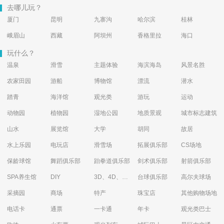
去哪儿玩？
厦门
昆明
九寨沟
哈尔滨
桂林
峨眉山
西藏
阿坝州
香格里拉
海口
玩什么？
温泉
滑雪
主题体验
海滨海岛
风景名胜
农家田园
游船
博物馆
漂流
潜水
踏青
海洋馆
观光类
游玩
运动
动物园
植物园
湿地公园
地质景观
城市标志建筑
山水
展览馆
大学
胡同
故居
水上乐园
电玩店
滑雪场
拓展俱乐部
CS场地
保龄球馆
舞蹈俱乐部
跆拳道俱乐部
剑术俱乐部
射箭俱乐部
SPA养生馆
DIY
3D、4D、5D艺术体验馆
台球俱乐部
高尔夫球场
采摘园
商场
特产
珠宝店
其他购物场地
电话卡
通票
一卡通
年卡
观光类巴士