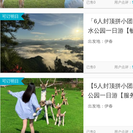
已售0
用户点评：
可订明日
「6人封顶拼小团
水公园一日游【
都市喧嚣，纵情2
出发地：伊春
已售0
用户点评：
可订明日
【5人封顶拼小团
公园一日游【服
携程金牌店铺，
出发地：伊春
时服务️全程， 
已售0
用户点评：