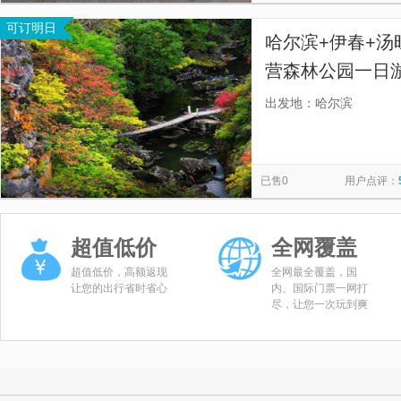
可订明日
哈尔滨+伊春+汤
营森林公园一日
品2-6人小团丨
出发地：哈尔滨
合】
已售0
用户点评：
超值低价
全网覆盖
超值低价，高额返现
全网最全覆盖，国
让您的出行省时省心
内、国际门票一网打
尽，让您一次玩到爽