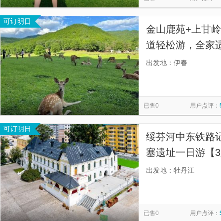
可订明日
金山鹿苑+上甘
道轻松游，全家
出发地：伊春
已售0
用户点评：
可订明日
绥芬河中东铁路
塞遗址一日游【3
游·私家小团上门
出发地：牡丹江
已售0
用户点评：