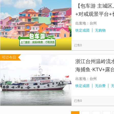
【包车游 主城区
+对戒观景平台+
出发地：台州
铁定成团
无购物
已售0
可订今日
浙江台州温岭流
海捕鱼·KTV+露
吃】
出发地：台州
铁定成团
无自费
已售0