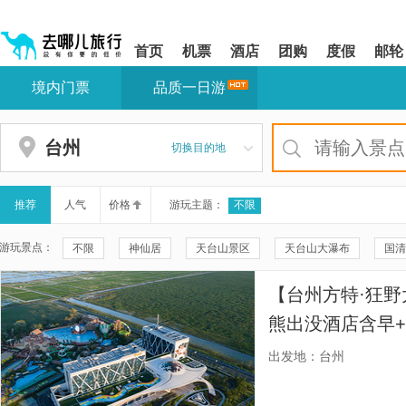
请
提
提
按
示:
示:
shift+enter
您
您
首页
机票
酒店
团购
度假
邮轮
进
已
已
入
进
离
境内门票
品质一日游
去
入
开
哪
网
网
网
站
站
智
导
导
台州
切换目的地
能
航
航
导
区,
区
盲
本
语
区
推荐
人气
价格
游玩主题：
不限
音
域
引
含
游玩景点：
不限
神仙居
天台山景区
天台山大瀑布
国清
导
有
模
6
琼台仙谷景区
台州方特·狂野大陆
小箬村
台州方
式
个
【台州方特·狂
模
叙宴(台州首店)
石塘
石梁飞瀑
神仙居景区-南天桥
块,
熊出没酒店含早+
按
神仙居景区-天姥山
台州海洋世界
神仙居景区-莲花台
特水上乐园+酒
下
出发地：台州
Tab
神仙花谷乐园
大龙湫景区
雁荡山
灵岩景区
键
浏