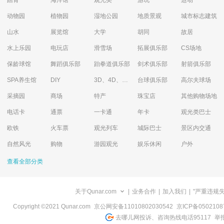
踏青
海洋馆
观光类
游玩
运动
动物园
植物园
湿地公园
地质景观
城市标志建筑
山水
展览馆
大学
胡同
故居
水上乐园
电玩店
滑雪场
拓展俱乐部
CS场地
保龄球馆
舞蹈俱乐部
跆拳道俱乐部
剑术俱乐部
射箭俱乐部
SPA养生馆
DIY
3D、4D、5D艺术体验馆
台球俱乐部
高尔夫球场
采摘园
商场
特产
珠宝店
其他购物场地
电话卡
通票
一卡通
年卡
观光类巴士
欧铁
火车票
观光列车
城际巴士
景区内交通
自然风光
购物
游园观光
娱乐休闲
户外
查看全部分类
关于Qunar.com
|
业务合作
|
加入我们
|
"严重违规
Copyright ©2021 Qunar.com
京公网安备11010802030542
京ICP备050210
去哪儿网投诉、咨询热线电话95117
举报