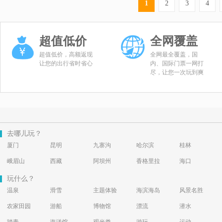
1
2
3
4
超值低价
全网覆盖
超值低价，高额返现
全网最全覆盖，国
让您的出行省时省心
内、国际门票一网打
尽，让您一次玩到爽
去哪儿玩？
厦门
昆明
九寨沟
哈尔滨
桂林
峨眉山
西藏
阿坝州
香格里拉
海口
玩什么？
温泉
滑雪
主题体验
海滨海岛
风景名胜
农家田园
游船
博物馆
漂流
潜水