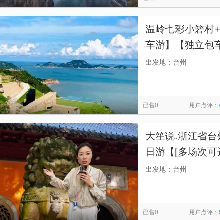
温岭七彩小箬村
车游】【独立包
不拼车丨随走随
出发地：台州
玩】
已售0
用户点评：
大笙说.浙江省台
日游【[多场次可
团，9:00场/13
出发地：台州
已售0
用户点评：