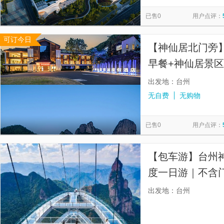
智者塔院
东湖（台州府城）
台州湾野生动物园
对
览
信
已售0
用户点评：
龙瀑仙洞
楠溪江风景旅游区
岩头村
芙蓉古村
息
可订今日
温岭方山景区
仙居·亚乐城·欢乐世界
华顶国家森林公园
【神仙居北门旁
早餐+神仙居景区
畅玩
出发地：台州
无自费
无购物
已售0
用户点评：
【包车游】台州
度一日游｜不含
告别固定行程的
出发地：台州