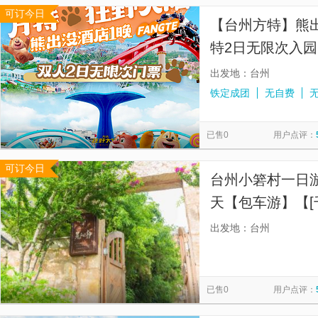
可订今日
【台州方特】熊
特2日无限次入
池、儿童游玩区
出发地：台州
铁定成团
无自费
已售0
用户点评：
可订今日
台州小箬村一日游
天【包车游】【[
漫山海城，画中
出发地：台州
已售0
用户点评：