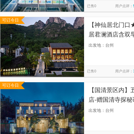
已售0
用户点评：
可订今日
【神仙居北门口
居君澜酒店含双
景名胜区/仙居神
出发地：台州
已售0
用户点评：
可订今日
【国清景区内】
店-赠国清寺探秘
布套餐
出发地：台州