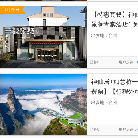
可订今日
【特惠套餐】神
景澜青棠酒店1晚
出发地：台州
已售0
用户点评：
神仙居+如意桥一
费票】【行程外
咨询】
出发地：台州
已售0
用户点评：