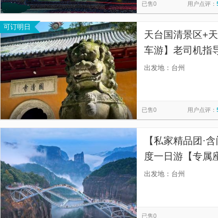
已售0
用户点评：
可订明日
天台国清景区+
车游】老司机指导
源，始建于南北
出发地：台州
已售0
用户点评：
【私家精品团·含
度一日游【专属
程的束缚】
出发地：台州
已售0