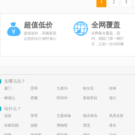
1
2
3
超值低价
全网覆盖
超值低价，高额返现
全网最全覆盖，国
让您的出行省时省心
内、国际门票一网打
尽，让您一次玩到爽
去哪儿玩？
厦门
昆明
九寨沟
哈尔滨
桂林
峨眉山
西藏
阿坝州
香格里拉
海口
玩什么？
温泉
滑雪
主题体验
海滨海岛
风景名胜
农家田园
游船
博物馆
漂流
潜水