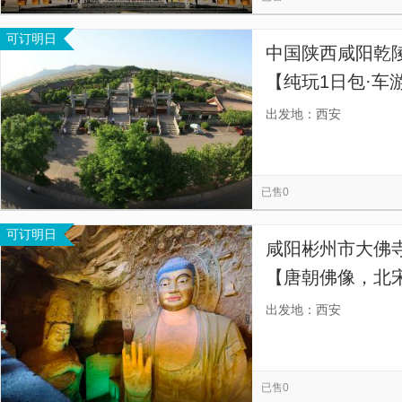
可订明日
中国陕西咸阳乾
【纯玩1日包·车
，时间自由】
出发地：西安
已售0
可订明日
咸阳彬州市大佛
【唐朝佛像，北
岩上的盛唐气象
出发地：西安
洞丽藏着无数虔
已售0