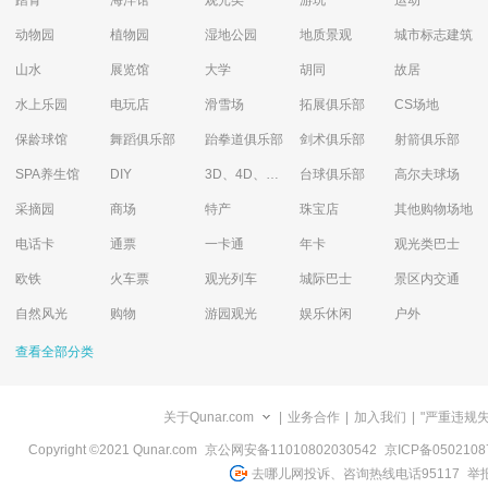
踏青
海洋馆
观光类
游玩
运动
动物园
植物园
湿地公园
地质景观
城市标志建筑
山水
展览馆
大学
胡同
故居
水上乐园
电玩店
滑雪场
拓展俱乐部
CS场地
保龄球馆
舞蹈俱乐部
跆拳道俱乐部
剑术俱乐部
射箭俱乐部
SPA养生馆
DIY
3D、4D、5D艺术体验馆
台球俱乐部
高尔夫球场
采摘园
商场
特产
珠宝店
其他购物场地
电话卡
通票
一卡通
年卡
观光类巴士
欧铁
火车票
观光列车
城际巴士
景区内交通
自然风光
购物
游园观光
娱乐休闲
户外
查看全部分类
关于Qunar.com
|
业务合作
|
加入我们
|
"严重违规
Copyright ©2021 Qunar.com
京公网安备11010802030542
京ICP备050210
去哪儿网投诉、咨询热线电话95117
举报