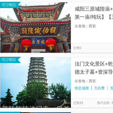
可订明日
咸阳三原城隍庙
第一庙/纯玩】
建筑115间】
出发地：西安
已售0
可订明日
法门文化景区+
德太子墓+资深导
餐】
出发地：西安
铁定成团
无自费
已售24
用户点评：