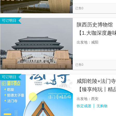
郑国渠旅游风景区
东方大佛宫
南泥湾风景区
昭陵
览
信
已售0
秦兵马俑三号坑遗址
秦始皇兵马俑一号陪葬坑
大慈恩寺
息
可订明日
西安博物院
茂陵博物馆-霍去病墓
《驼铃传奇》秀
陕西历史博物馆（
西安碑林博物馆
【1.大咖深度趣
出发地：咸阳
已售0
可订明日
咸阳乾陵+法门
【臻享纯玩丨精
含景区电瓶车！
出发地：西安
铁定成团
无购物