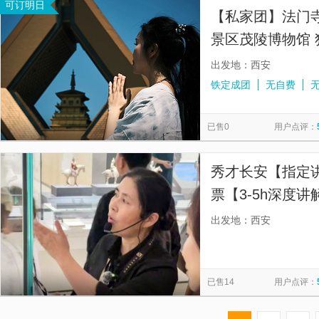
可订明日
【私家团】法门
景区茂陵博物馆 
讲解 包含门票
出发地：西安
铁定成团
无自费
已售0
用户点评：
秀才长安【指定讲
票【3-5h深度
出发地：西安
已售14
用户点评：