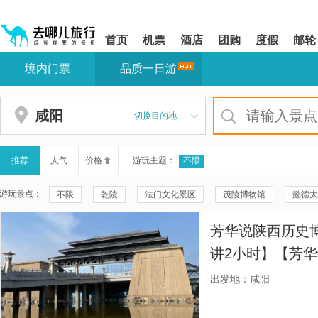
请
提
提
按
示:
示:
shift+enter
您
您
首页
机票
酒店
团购
度假
邮轮
进
已
已
入
进
离
境内门票
品质一日游
去
入
开
哪
网
网
网
站
站
智
导
导
咸阳
切换目的地
能
航
航
导
区,
区
盲
本
语
区
推荐
人气
价格
游玩主题：
不限
音
域
引
含
游玩景点：
不限
乾陵
法门文化景区
茂陵博物馆
懿德太
导
有
模
6
陕西黄河壶口瀑布
黄帝陵
秦始皇帝陵博物院(兵马俑)
式
个
芳华说陕西历史
模
乾陵景区-无字碑
华山
西安城墙
钟鼓楼广场
块,
讲2小时】【芳华说
按
大雁塔
汉阳陵国家考古遗址公园
《复活的军团》演出
下
出发地：咸阳
Tab
《12.12》西安事变演出
《长恨歌》演出
西安千古情
键
浏