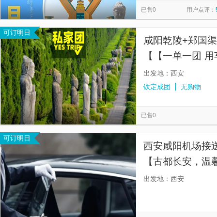
已售0
用户点评：
可订明日
咸阳乾陵+郑国
【【一单一团 用
心 可加订导游】
出发地：西安
铁定成团
无购物
已售0
可订明日
西安咸阳机场接送
【古都长安，温
是美的风景。】
出发地：西安