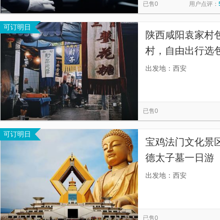
已售0
用户点评：
可订明日
陕西咸阳袁家村
村，自由出行选包
机，经验丰富，
出发地：西安
已售0
可订明日
宝鸡法门文化景区
德太子墓一日游
三环内我们提供
出发地：西安
省心。】
已售0