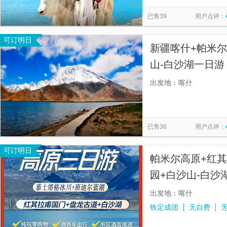
金湖杨国家森林公园
老城文化中心
阿曼尼莎汗纪念陵
览
信
已售39
用户点评：
阿拉尔国家湿地公园
莎车府景区
莎车古城门
卫国
息
可订明日
慕士塔格峰喀拉库勒湖景区
N39沙漠探险基地
喀什昆仑
新疆喀什+帕米尔
喀什水城
西夜迷城景区
英吉沙国家湿地公园
山-白沙湖一日游
证每天都发团，
出发地：喀什
已售36
用户点评：
可订明日
帕米尔高原+红
园+白沙山-白沙
出发地：喀什
铁定成团
无自费