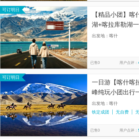
可订明日
【精品小团】喀
湖+喀拉库勒湖一
团，1人起订，
出发地：喀什
七座车，套餐B
已售0
用户点评：
可订明日
一日游【喀什喀
峰纯玩小团出行
出发地：喀什
铁定成团
无自费
已售0
用户点评：