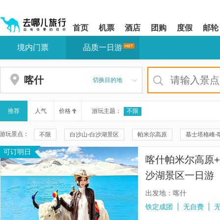
请
提
提
按
示:
示:
shift+enter
您
您
首页
机票
酒店
团购
度假
邮轮
进
已
已
入
进
离
境内门票
品质一日游
去
入
开
哪
网
网
网
站
站
智
导
导
喀什
切换目的地
能
航
航
导
区,
区
盲
本
语
区
推荐
人气
价格
游玩主题：
不限
音
域
引
含
游玩景点：
不限
白沙山-白沙湖景区
帕米尔高原
慕士塔格峰-
导
有
模
6
可订明日
乌恰天山昆仑山交汇地貌
西极时光景区
乌恰五彩山
式
个
喀什帕米尔高原+
模
喀什古城
斯姆哈纳村
公格尔山
白沙湖北岸
块,
沙湖景区一日游【
按
克州冰川公园
帕米尔旅游区
达瓦昆沙漠旅游风景区
购物/】
下
出发地：喀什
Tab
卡拉库里湖
班迪尔蓝湖
木吉火山口
艾提尕尔清真
铁定成团
无自费
键
浏