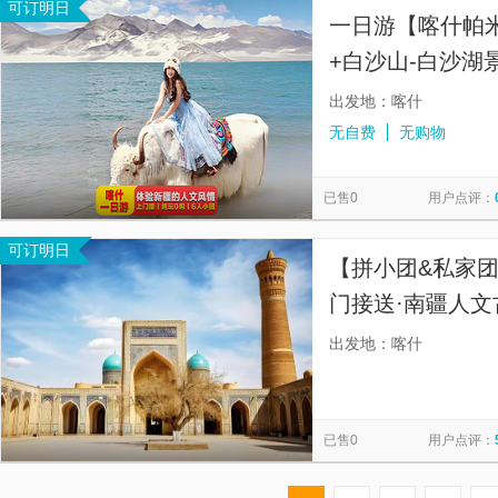
可订明日
一日游【喀什帕
+白沙山-白沙湖
+优待人群价格
出发地：喀什
无自费
无购物
已售0
用户点评：
可订明日
【拼小团&私家
门接送·南疆人
拼小团由我社安
出发地：喀什
SUV或商务车】
已售0
用户点评：