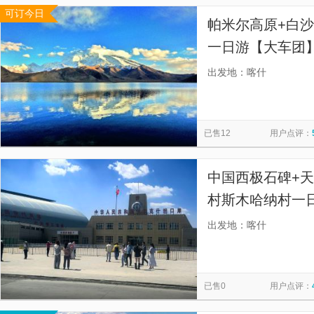
可订今日
帕米尔高原+白沙
一日游【大车团
4000米以上，
出发地：喀什
峨雪山，山顶终
已售12
用户点评：
中国西极石碑+天
村斯木哈纳村一
区接送】
出发地：喀什
已售0
用户点评：