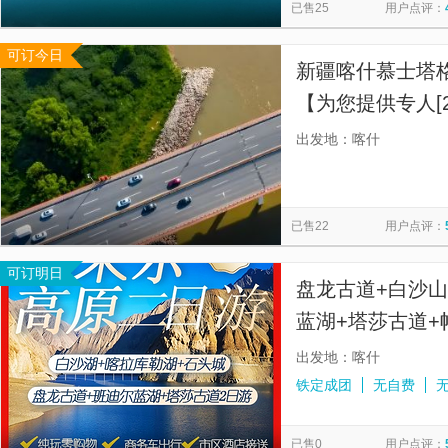
已售25
用户点评：
可订今日
新疆喀什慕士塔
【为您提供专人[
出发地：喀什
已售22
用户点评：
可订明日
盘龙古道+白沙山
蓝湖+塔莎古道+
出发地：喀什
铁定成团
无自费
已售0
用户点评：