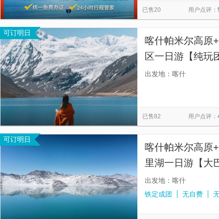
已售20
用户点评：
可订明日
喀什帕米尔高原
区一日游【纯玩团
拒绝购物、家访
出发地：喀什
行；】
已售82
用户点评：
可订明日
喀什帕米尔高原+
里湖一日游【大
出发地：喀什
铁定成团
无自费