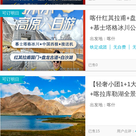
可订明日
喀什红其拉甫+盘
+慕士塔格冰川
【中国西极（含
出发地：喀什
铁定成团
无自费
已售0
可订明日
【轻奢小团1+1
+喀拉库勒湖全景
全程1+1大七座
出发地：喀什
乘车久坐不累，
已售15
用户点评：