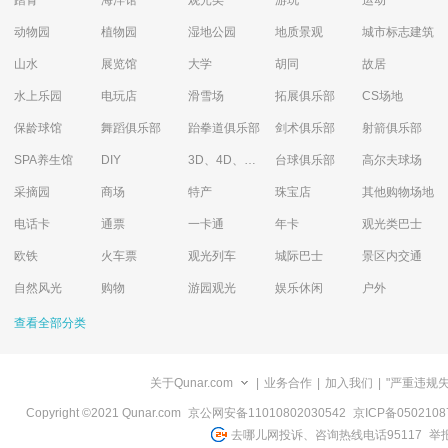
踏青
海洋馆
观光类
游玩
运动
动物园
植物园
湿地公园
地质景观
城市标志建筑
山水
展览馆
大学
胡同
故居
水上乐园
电玩店
滑雪场
拓展俱乐部
CS场地
保龄球馆
舞蹈俱乐部
跆拳道俱乐部
剑术俱乐部
射箭俱乐部
SPA养生馆
DIY
3D、4D、5D艺术体验馆
台球俱乐部
高尔夫球场
采摘园
商场
特产
珠宝店
其他购物场地
电话卡
通票
一卡通
年卡
观光类巴士
欧铁
火车票
观光列车
城际巴士
景区内交通
自然风光
购物
游园观光
娱乐休闲
户外
查看全部分类
关于Qunar.com
|
业务合作
|
加入我们
|
"严重违规
Copyright ©2021 Qunar.com
京公网安备11010802030542
京ICP备050210
去哪儿网投诉、咨询热线电话95117
举报