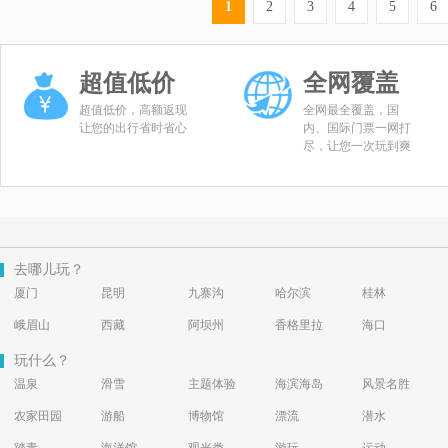
1
2
3
4
5
6
超值低价
全网覆盖
超值低价，高额返现
全网最全覆盖，国
让您的出行省时省心
内、国际门票一网打
尽，让您一次玩到爽
去哪儿玩？
厦门
昆明
九寨沟
哈尔滨
桂林
峨眉山
西藏
阿坝州
香格里拉
海口
玩什么？
温泉
滑雪
主题体验
海滨海岛
风景名胜
农家田园
游船
博物馆
漂流
潜水