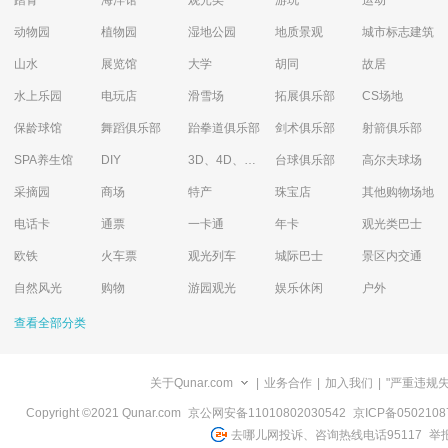
踏青
海洋馆
观光类
游玩
运动
动物园
植物园
湿地公园
地质景观
城市标志建筑
山水
展览馆
大学
胡同
故居
水上乐园
电玩店
滑雪场
拓展俱乐部
CS场地
保龄球馆
舞蹈俱乐部
跆拳道俱乐部
剑术俱乐部
射箭俱乐部
SPA养生馆
DIY
3D、4D、5D艺术体验馆
台球俱乐部
高尔夫球场
采摘园
商场
特产
珠宝店
其他购物场地
电话卡
通票
一卡通
年卡
观光类巴士
欧铁
火车票
观光列车
城际巴士
景区内交通
自然风光
购物
游园观光
娱乐休闲
户外
查看全部分类
关于Qunar.com
|
业务合作
|
加入我们
|
"严重违规
Copyright ©2021 Qunar.com
京公网安备11010802030542
京ICP备050210
去哪儿网投诉、咨询热线电话95117
举报