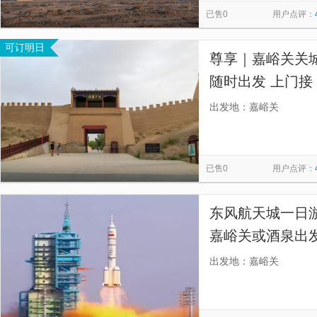
已售0
用户点评：
可订明日
尊享｜嘉峪关关
随时出发 上门
出发地：嘉峪关
已售0
用户点评：
东风航天城一日游
嘉峪关或酒泉出
忧。】
出发地：嘉峪关