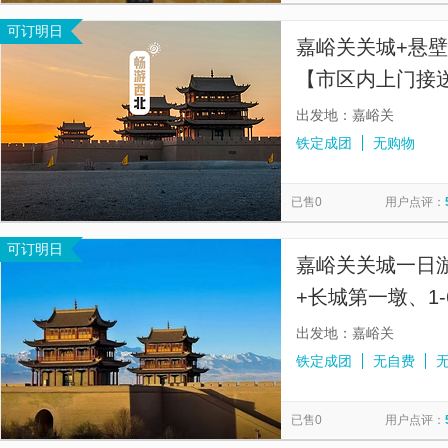
可订明日
嘉峪关关城+悬
【市区内上门接送
出发地：嘉峪关
铁定成团
无购物
已售0
用户点评：
可订明日
嘉峪关关城一日
+长城第一墩、1
站/接机】
出发地：嘉峪关
铁定成团
无自费
已售0
用户点评：