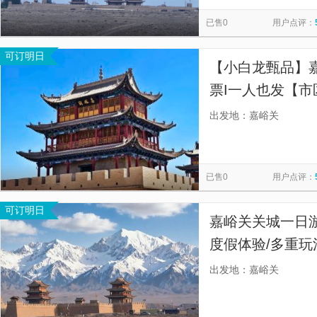
香炉湾沙滩
唐华清宫御汤遗址博物馆
妈阁庙
相公
览
信
已售0
用户点评：
故宫博物院
珠海长隆度假区
珠海长隆海洋王国
华
息
可订明日
杨堤风光
圆明新园
漓江风景区-黄布倒影
颐和园
【小白龙甄品】嘉
珠海横琴长隆《卡卡虎奇遇记》
票I一人也发【
解全含。您只需
出发地：嘉峪关
票，下车即达核
已售0
用户点评：
可订明日
嘉峪关关城一日
度假体验/多重玩
讨价还价，不用
出发地：嘉峪关
人朋友舒适的私