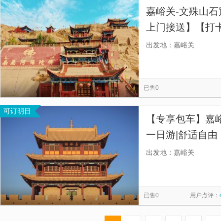
嘉峪关-文殊山石
上门接送】【打卡
窟】
出发地：嘉峪关
已售0
可订明日
【专享包车】嘉
一日游|舒适自
送，多车型可选
出发地：嘉峪关
已售0
用户点评：