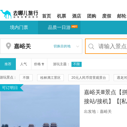
请
提
提
按
示:
示:
shift+enter
您
您
首页
机票
酒店
团购
度假
邮轮
进
已
已
入
进
离
境内门票
品质一日游
去
入
开
哪
网
网
网
站
站
智
导
导
嘉峪关
切换目的地
能
航
航
导
区,
区
盲
本
语
区
推荐
人气
价格
游玩主题：
不限
音
域
引
含
游玩景点：
不限
桂林漓江景区
20元人民币背景观景台
遇龙河
导
有
模
6
可订明日
珠海渔女
大三巴牌坊
澳门威尼斯人度假区
珠海大
式
个
嘉峪关Ⅲ景点【拼
模
九马画山
澳门巴黎铁塔（澳门巴黎人）
富里桥
情
块,
接站/接机】【[
按
大良华盖路商业步行街
澳门回归贺礼陈列馆
万景竹筏漂
活性强，一家一
下
出发地：嘉峪关
Tab
多样化。】
秦始皇兵马俑一号陪葬坑
漓江三星游船
漓江竹筏游
键
浏