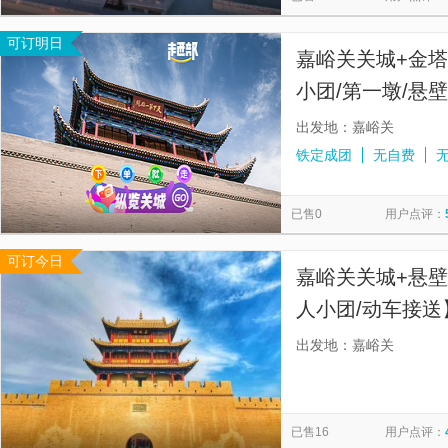
可订明日
嘉峪关关城+金塔
小团/第一墩/悬
壁画墓】
出发地：嘉峪关
铁定成团
无自费
已售0
用户点评：
可订今日
嘉峪关关城+悬壁
人小团/动车接
留遗憾】
出发地：嘉峪关
已售16
用户点评：