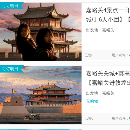
可订明日
嘉峪关4景点一
城/1-6人小团】
接送，简单便捷
出发地：嘉峪关
已售0
用户点评：
可订明日
嘉峪关关城+莫
【嘉峪关进敦煌出
酒店可选/纯玩无
出发地：嘉峪关
无购物
已售0
用户点评：