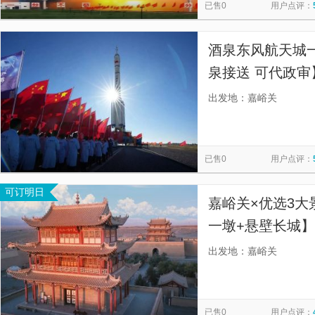
已售0
用户点评：
酒泉东风航天城一
泉接送 可代政
上门接送，老司
出发地：嘉峪关
已售0
用户点评：
可订明日
嘉峪关×优选3大
一墩+悬壁长城】
门接送，简单便
出发地：嘉峪关
已售0
用户点评：