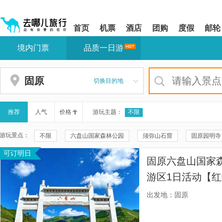
请
提
提
按
示:
示:
shift+enter
您
您
首页
机票
酒店
团购
度假
邮轮
进
已
已
入
进
离
境内门票
品质一日游
去
入
开
哪
网
网
网
站
站
智
导
导
固原
切换目的地
能
航
航
导
区,
区
盲
本
语
区
推荐
人气
价格
游玩主题：
不限
音
域
引
含
游玩景点：
不限
六盘山国家森林公园
须弥山石窟
固原园明寺
导
有
模
6
可订明日
石窑寺
固原清真东寺
固原城隍庙
固原本地玩乐
式
个
固原六盘山国家
模
秦汉萧关
冶家村
金鸡坪梯田公园
老巷子创客园
块,
游区1日活动【
按
隆德县文化馆(六盘山文化城店)
野荷谷
王洛宾文化园
征一日尽赏。】
下
出发地：固原
Tab
战国秦长城(于崾岘段)
朝那湫
六盘山红军长征旅游区
键
浏