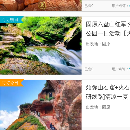
已售0
用户点评：
可订明日
固原六盘山红军
公园一日活动【
板！】
出发地：固原
已售0
用户点评：
可订今日
须弥山石窟+火石
研线路]清凉一夏
出发地：固原