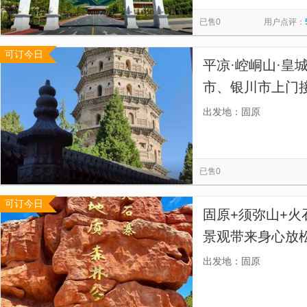
崆峒山
彭阳县博物馆
须弥山石窟-大佛楼
彭阳县
览
信
已售0
用户点评：
凉殿峡
姚河源遗址
六盘玩美乐园
源石酒庄
息
可订今日
宁夏水洞沟旅游区
白云寺景区
贺兰山岩画
黄沙古
平凉·崆峒山·皇
市、银川市上门
出发地：固原
已售0
可订今日
固原+须弥山+火
景观带来身心放
一趟旅程实现双
出发地：固原