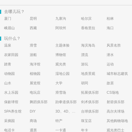
去哪儿玩？
厦门
昆明
九寨沟
哈尔滨
桂林
峨眉山
西藏
阿坝州
香格里拉
海口
玩什么？
温泉
滑雪
主题体验
海滨海岛
风景名胜
农家田园
游船
博物馆
漂流
潜水
踏青
海洋馆
观光类
游玩
运动
动物园
植物园
湿地公园
地质景观
城市标志建筑
山水
展览馆
大学
胡同
故居
水上乐园
电玩店
滑雪场
拓展俱乐部
CS场地
保龄球馆
舞蹈俱乐部
跆拳道俱乐部
剑术俱乐部
射箭俱乐部
SPA养生馆
DIY
3D、4D、5D艺术体验馆
台球俱乐部
高尔夫球场
采摘园
商场
特产
珠宝店
其他购物场地
电话卡
通票
一卡通
年卡
观光类巴士