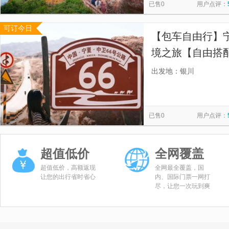
已售0
用户点评：
可订今日
【包车自由行】
境之旅【自由搭
王陵、贺兰山岩
出发地：银川
头、腾格里沙漠
已售0
用户点评：
超值低价
全网覆盖
超值低价，高额返现
全网最全覆盖，国
让您的出行省时省心
内、国际门票一网打
尽，让您一次玩到爽