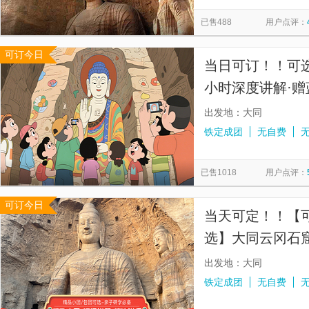
代王府·大明百戏园
小西天
云冈石窟-灵岩寺
边靖
览
信
已售488
用户点评：
太原赫兹跳伞基地
浑源州署
北魏明堂遗址博物馆
息
可订今日
《如梦大同》行进情浸式旅游演艺
宝源老醋坊
忘忧谷房
当日可订！！可
浑源古城
小时深度讲解·
出发地：大同
铁定成团
无自费
已售1018
用户点评：
可订今日
当天可定！！【
选】大同云冈石窟
度讲解+高清耳麦
出发地：大同
铁定成团
无自费