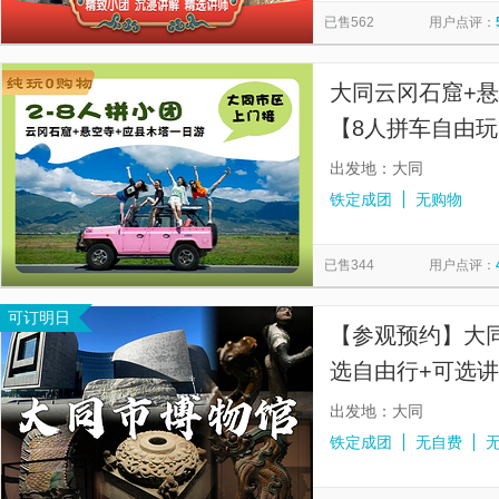
已售562
用户点评：
大同云冈石窟+
【8人拼车自由玩
人少轻松游】
出发地：大同
铁定成团
无购物
已售344
用户点评：
可订明日
【参观预约】大同
选自由行+可选
件）
出发地：大同
铁定成团
无自费