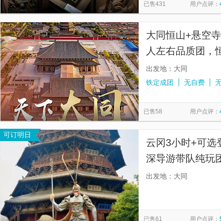
已售431
用户点评：
大同恒山+悬空寺
人左右品质团，
解，无购物】
出发地：大同
铁定成团
无自费
已售58
用户点评：
可订明日
云冈3小时+可选
深导游带队纯玩团
游全程精讲，深
出发地：大同
两不误】
已售61
用户点评：