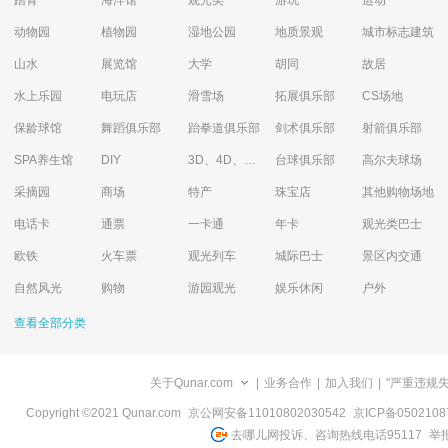
踏青
海洋馆
观光类
游玩
运动
动物园
植物园
湿地公园
地质景观
城市标志建筑
山水
展览馆
大学
胡同
故居
水上乐园
电玩店
滑雪场
拓展俱乐部
CS场地
保龄球馆
舞蹈俱乐部
跆拳道俱乐部
剑术俱乐部
射箭俱乐部
SPA养生馆
DIY
3D、4D、5D艺术体验馆
台球俱乐部
高尔夫球场
采摘园
商场
特产
珠宝店
其他购物场地
电话卡
通票
一卡通
年卡
观光类巴士
欧铁
火车票
观光列车
城际巴士
景区内交通
自然风光
购物
游园观光
娱乐休闲
户外
查看全部分类
关于Qunar.com
|
业务合作
|
加入我们
|
"严重违规
Copyright ©2021 Qunar.com
京公网安备11010802030542
京ICP备050210
去哪儿网投诉、咨询热线电话95117
举报