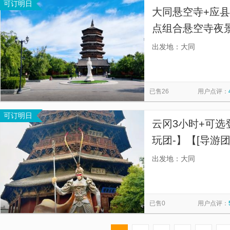
可订明日
大同悬空寺+应县
点组合悬空寺夜景
隐形消费】
出发地：大同
已售26
用户点评：
可订明日
云冈3小时+可选
玩团-】【[导游
深度解读古建历
出发地：大同
已售0
用户点评：