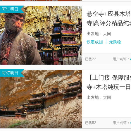
可订明日
悬空寺+应县木
寺|高评分精品纯
出发地：大同
铁定成团
无购物
已售22
用户点评：
可订明日
【上门接-保障服
寺+木塔纯玩一日游
资深导游真人讲
出发地：大同
千年古建魅力；
已售52
用户点评：