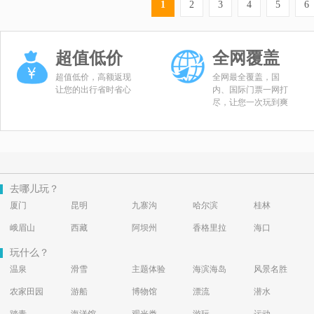
1
2
3
4
5
6
超值低价
全网覆盖
超值低价，高额返现
全网最全覆盖，国
让您的出行省时省心
内、国际门票一网打
尽，让您一次玩到爽
去哪儿玩？
厦门
昆明
九寨沟
哈尔滨
桂林
峨眉山
西藏
阿坝州
香格里拉
海口
玩什么？
温泉
滑雪
主题体验
海滨海岛
风景名胜
农家田园
游船
博物馆
漂流
潜水