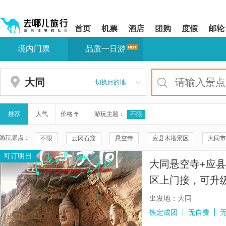
请
提
提
按
示:
示:
shift+enter
您
您
首页
机票
酒店
团购
度假
邮轮
进
已
已
入
进
离
境内门票
品质一日游
去
入
开
哪
网
网
网
站
站
智
导
导
大同
切换目的地
能
航
航
导
区,
区
盲
本
语
区
推荐
人气
价格
游玩主题：
不限
音
域
引
含
游玩景点：
不限
云冈石窟
悬空寺
应县木塔景区
大同市
导
有
模
6
可订明日
善化寺
净土寺
五台山
永安寺
大同古城
式
个
大同悬空寺+应
模
大同火山群国家地质公园
大同方特欢乐世界
大同古城墙
块,
区上门接，可升级
按
山西大同加速跳伞基地
芦芽山旅游度假区
广武明长城
质小团，导游全
下
出发地：大同
Tab
五台山风景名胜区-广化寺
山西黄河壶口瀑布旅游区
佛光
铁定成团
无自费
键
浏