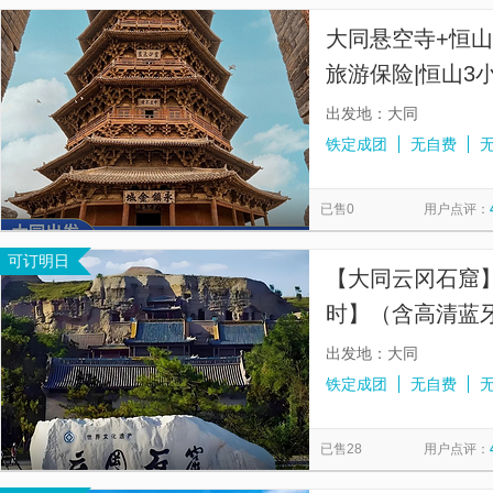
大同悬空寺+恒
旅游保险|恒山3
出发地：大同
铁定成团
无自费
已售0
用户点评：
可订明日
【大同云冈石窟
时】（含高清蓝
出发地：大同
铁定成团
无自费
已售28
用户点评：