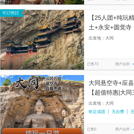
可订明日
【25人团+纯玩
土+永安+圆觉
同讲解，优质导
出发地：大同
已售73
用户点评：
大同悬空寺+应
【超值特惠|大同
+保险 | 优秀导
出发地：大同
铁定成团
无自费
已售0
用户点评：