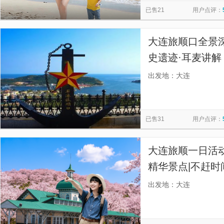
已售21
用户点评：
大连旅顺口全景深
史遗迹·耳麦讲解
还原甲午海战及
出发地：大连
已售31
用户点评：
大连旅顺一日活动
精华景点|不赶时
比 可选小团】
出发地：大连