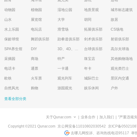
踏青
海洋馆
观光类
游玩
运动
动物园
植物园
湿地公园
地质景观
城市标志建筑
山水
展览馆
大学
胡同
故居
水上乐园
电玩店
滑雪场
拓展俱乐部
CS场地
保龄球馆
舞蹈俱乐部
跆拳道俱乐部
剑术俱乐部
射箭俱乐部
SPA养生馆
DIY
3D、4D、5D艺术体验馆
台球俱乐部
高尔夫球场
采摘园
商场
特产
珠宝店
其他购物场地
电话卡
通票
一卡通
年卡
观光类巴士
欧铁
火车票
观光列车
城际巴士
景区内交通
自然风光
购物
游园观光
娱乐休闲
户外
查看全部分类
关于Qunar.com
|
业务合作
|
加入我们
|
"严重违规
Copyright ©2021 Qunar.com
京公网安备11010802030542
京ICP备050210
去哪儿网投诉、咨询热线电话95117
举报