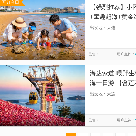
可订今日
【强烈推荐】小
+童趣赶海+黄金
赶海 | A 线含
出发地：大连
含快艇登录鳌滩
已售0
用户点评：
海达索道·喂野生
海一日游 【含莲
程不进购物店、
出发地：大连
拒绝走马观花】
已售0
用户点评：