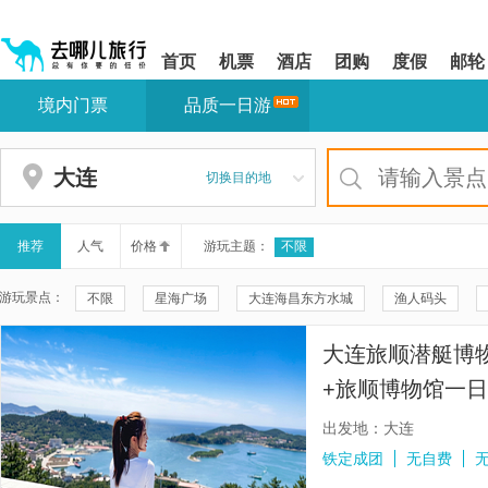
请
提
提
按
示:
示:
shift+enter
您
您
首页
机票
酒店
团购
度假
邮轮
进
已
已
入
进
离
境内门票
品质一日游
去
入
开
哪
网
网
网
站
站
智
导
导
大连
切换目的地
能
航
航
导
区,
区
盲
本
语
区
推荐
人气
价格
游玩主题：
不限
音
域
引
含
游玩景点：
不限
星海广场
大连海昌东方水城
渔人码头
导
有
模
6
大连金石滩国家旅游度假区
旅顺博物馆
星海游艇码头
式
个
大连旅顺潜艇博
模
大连·俄罗斯风情街
星海湾游艇港
东鸡冠山景区
块,
+旅顺博物馆一日
按
军港游园
大连滨海国家地质公园
星海跨海大桥
旅
团/优选8景/帆
下
出发地：大连
Tab
老虎滩海洋公园
东港游艇码头
有轨电车(机车商厦店)
铁定成团
无自费
键
浏