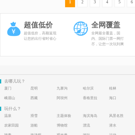
1
2
3
4
5
6
超值低价
全网覆盖
超值低价，高额返现
全网最全覆盖，国
让您的出行省时省心
内、国际门票一网打
尽，让您一次玩到爽
去哪儿玩？
厦门
昆明
九寨沟
哈尔滨
桂林
峨眉山
西藏
阿坝州
香格里拉
海口
玩什么？
温泉
滑雪
主题体验
海滨海岛
风景名胜
农家田园
游船
博物馆
漂流
潜水