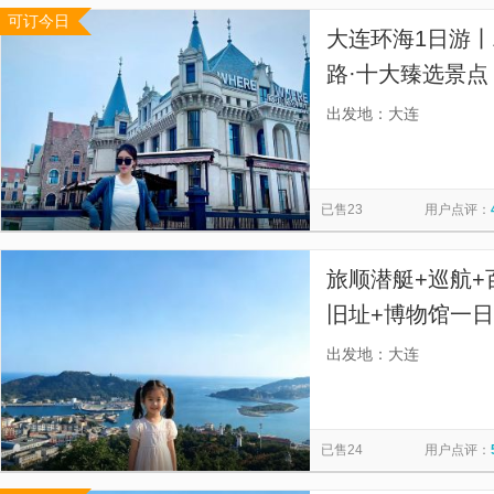
可订今日
大连环海1日游丨
路·十大臻选景点
购、上门接送、
出发地：大连
不在多拒绝“特种
已售23
用户点评：
旅顺潜艇+巡航+
旧址+博物馆一
有温度】
出发地：大连
已售24
用户点评：