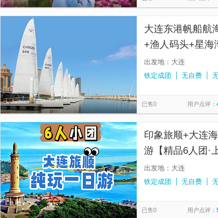
大连东港帆船航
+渔人码头+星海
团 AB线可选 
出发地：大连
铁定成团
无自费
已售0
用户点评：
印象旅顺+大连
游【精品6人团·
一日】副本
出发地：大连
铁定成团
无自费
已售0
用户点评：