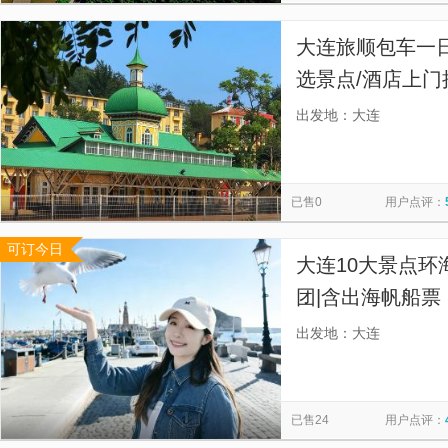
大连旅顺包车一
选景点/酒店上门
不拼客，自由行
出发地：大连
已售0
用户点评：
可订今日
大连10大景点环
团|含出海帆船
约行程的客人无
出发地：大连
市内所有名胜的
已售24
用户点评：