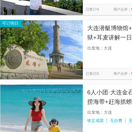
小平岛游艇码头
老铁山黄渤海分界线
胜利塔
亲海
览
信
已售174
用户点评：
闯关东影视基地
巡航模拟馆
旅顺口风景名胜区
北
息
可订明日
盛唐岚山步行街
海之韵公园
大连金石滩快乐海岸旅游区
大连潜艇博物馆+
东港音乐喷泉广场
大连海昌发现王国主题公园
狱+耳麦讲解一
深度游，登顶白
出发地：大连
山，不劳累，老
已售215
用户点评：
6人小团·大连金
捞海带+赶海抓
出发地：大连
铁定成团
无自费