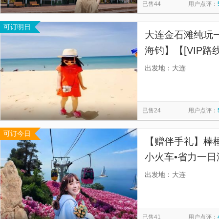
已售44
用户点评：
可订明日
大连金石滩纯玩
海钓】【[VIP
出发地：大连
已售24
用户点评：
可订今日
【赠伴手礼】棒棰
小火车•省力一日
点游玩时间不低
出发地：大连
不早于16点。充
已售41
用户点评：