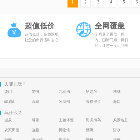
1
2
3
4
5
6
超值低价
全网覆盖
超值低价，高额返现
全网最全覆盖，国
让您的出行省时省心
内、国际门票一网打
尽，让您一次玩到爽
去哪儿玩？
厦门
昆明
九寨沟
哈尔滨
桂林
峨眉山
西藏
阿坝州
香格里拉
海口
玩什么？
温泉
滑雪
主题体验
海滨海岛
风景名胜
农家田园
游船
博物馆
漂流
潜水