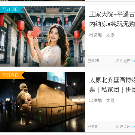
可订明日
王家大院+平遥
内纳凉●纯玩无购
览不低于3小时，
出发地：太原
出，充足时间体
已售25
用户点评：
可订今日
太原北齐壁画博物
票｜私家团｜拼
麦｜私家团｜拼
出发地：太原
已售0
用户点评：