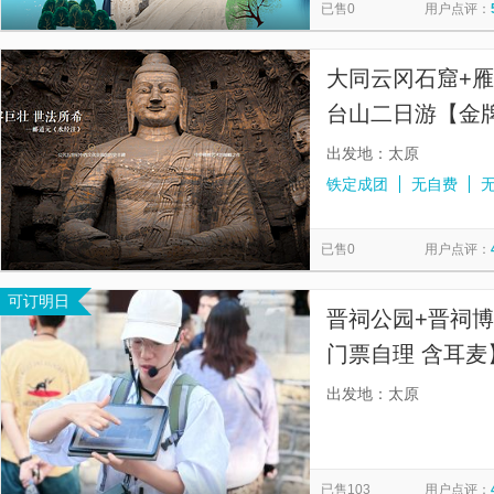
已售0
用户点评：
大同云冈石窟+雁
台山二日游【金
含】
出发地：太原
铁定成团
无自费
已售0
用户点评：
可订明日
晋祠公园+晋祠
门票自理 含耳麦
度游玩晋祠】
出发地：太原
已售103
用户点评：