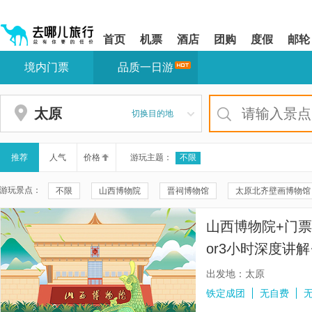
请
提
提
按
示:
示:
shift+enter
您
您
首页
机票
酒店
团购
度假
邮轮
进
已
已
入
进
离
境内门票
品质一日游
去
入
开
哪
网
网
网
站
站
智
导
导
太原
切换目的地
能
航
航
导
区,
区
盲
本
语
区
推荐
人气
价格
游玩主题：
不限
音
域
引
含
游玩景点：
不限
山西博物院
晋祠博物馆
太原北齐壁画博物馆
导
有
模
6
宝源老醋坊
殊像寺
山西王家大院
应县木塔景区
式
个
山西博物院+门票
模
晋商博物院
雁门关景区
显通寺
罗睺寺
山西
块,
or3小时深度讲
按
小西天
太原古县城景区
忻州古城
双塔寺
塔
下
出发地：太原
Tab
太原植物园
五台山风景名胜区-菩萨顶
南禅寺
五
铁定成团
无自费
键
浏