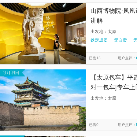
山西博物院·凤凰
讲解
出发地：太原
铁定成团
无自费
已售13
用户点评：
可订明日
【太原包车】平遥
对一包车]专车
出发地：太原
已售0
用户点评：