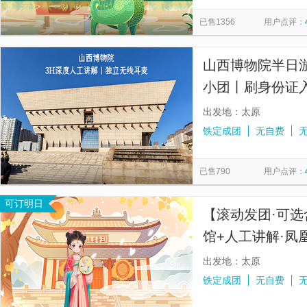
太原动物园
中国煤炭博物馆
镇国寺
塔院寺-大白
览
信
已售1356
用户点评：
东湖醋园
太原方特东方神画
五台山风景名胜区-广化寺
息
汾河源头
情人谷
山西博物院半日游
小团丨刷身份证
出发地：太原
铁定成团
无自费
已售790
用户点评：
可订明日
【滚动发团·可选
馆+人工讲解·凤
出发地：太原
铁定成团
无自费