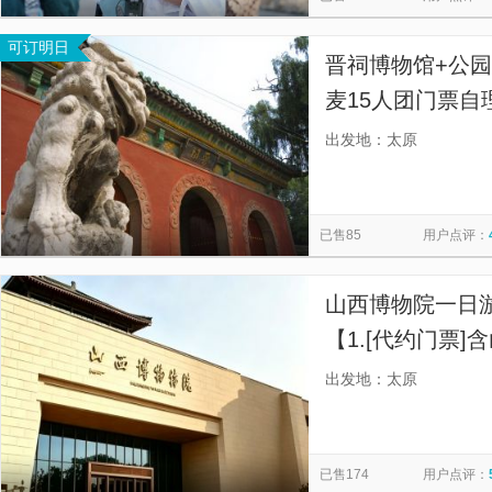
可订明日
晋祠博物馆+公
麦15人团门票
游，三小时精品
出发地：太原
已售85
用户点评：
山西博物院一日
【1.[代约门票
自己蹲守，预约
出发地：太原
已售174
用户点评：