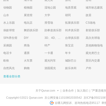
踏青
海洋馆
观光类
游玩
运动
动物园
植物园
湿地公园
地质景观
城市标志建筑
山水
展览馆
大学
胡同
故居
水上乐园
电玩店
滑雪场
拓展俱乐部
CS场地
保龄球馆
舞蹈俱乐部
跆拳道俱乐部
剑术俱乐部
射箭俱乐部
SPA养生馆
DIY
3D、4D、5D艺术体验馆
台球俱乐部
高尔夫球场
采摘园
商场
特产
珠宝店
其他购物场地
电话卡
通票
一卡通
年卡
观光类巴士
欧铁
火车票
观光列车
城际巴士
景区内交通
自然风光
购物
游园观光
娱乐休闲
户外
查看全部分类
关于Qunar.com
|
业务合作
|
加入我们
|
"严重违规
Copyright ©2021 Qunar.com
京公网安备11010802030542
京ICP备050210
去哪儿网投诉、咨询热线电话95117
举报