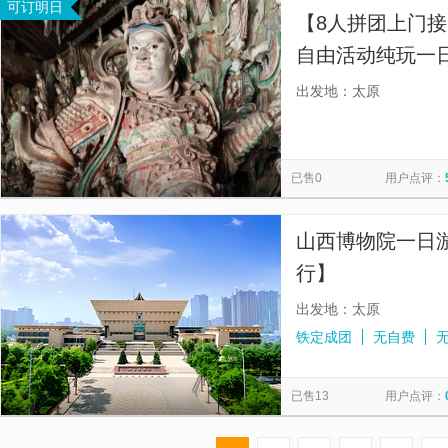
可订明日
【8人拼团上门接
自由活动纯玩一
太原武宿机场、
出发地：太原
可离团】
已售0
用户点评：
山西博物院一日
行】
出发地：太原
铁定成团
无自费
已售13
用户点评：