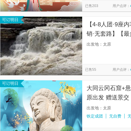
已售203
用户点评：
可订明日
【4-8人团·9
销·无套路】【最
铁/酒店上门接送·
出发地：太原
已售55
用户点评：
可订明日
大同云冈石窟+
原出发 赠送景交
出发地：太原
铁定成团
无自费