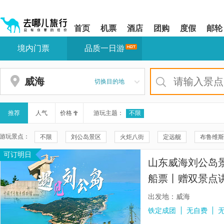
请
提
提
按
示:
示:
shift+enter
您
您
首页
机票
酒店
团购
度假
邮轮
进
已
已
入
进
离
境内门票
品质一日游
去
入
开
哪
网
网
网
站
站
智
导
导
威海
切换目的地
能
航
航
导
区,
区
盲
本
语
区
推荐
人气
价格
游玩主题：
不限
音
域
引
含
游玩景点：
不限
刘公岛景区
火炬八街
定远舰
布鲁维斯
导
有
模
6
可订明日
成山头风景名胜区
海驴岛
刘公岛博览园
那香海景
式
个
山东威海刘公岛
模
摩天岭索道
中国甲午战争博物馆
海源公园
威海公
块,
船票丨赠双景点
按
威海幸福门
威海大相框
八仙雕塑
刘公岛鲸馆
下
出发地：威海
Tab
威海本地玩乐
威海华夏城
八仙过海景区
蓬莱仙阁
铁定成团
无自费
键
浏