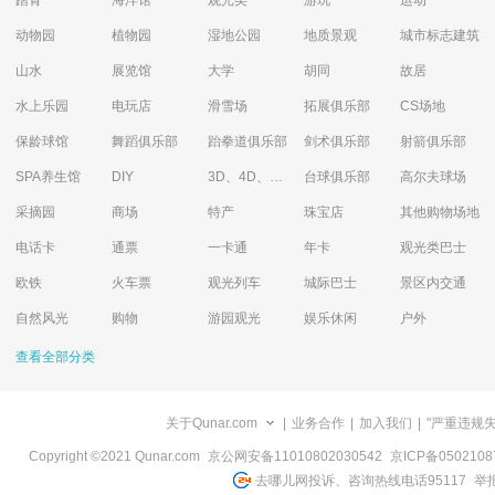
踏青
海洋馆
观光类
游玩
运动
动物园
植物园
湿地公园
地质景观
城市标志建筑
山水
展览馆
大学
胡同
故居
水上乐园
电玩店
滑雪场
拓展俱乐部
CS场地
保龄球馆
舞蹈俱乐部
跆拳道俱乐部
剑术俱乐部
射箭俱乐部
SPA养生馆
DIY
3D、4D、5D艺术体验馆
台球俱乐部
高尔夫球场
采摘园
商场
特产
珠宝店
其他购物场地
电话卡
通票
一卡通
年卡
观光类巴士
欧铁
火车票
观光列车
城际巴士
景区内交通
自然风光
购物
游园观光
娱乐休闲
户外
查看全部分类
关于Qunar.com
|
业务合作
|
加入我们
|
"严重违规
Copyright ©2021 Qunar.com
京公网安备11010802030542
京ICP备050210
去哪儿网投诉、咨询热线电话95117
举报