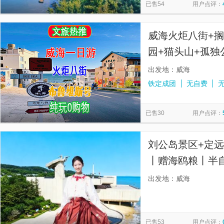
已售54
用户点评：
威海火炬八街+
园+猫头山+孤独
日游【8大网红
出发地：威海
铁定成团
无自费
已售30
用户点评：
刘公岛景区+定
丨赠海鸥粮丨半自
解｜ 金牌导游专
出发地：威海
猫头山环海路巴
已售53
用户点评：