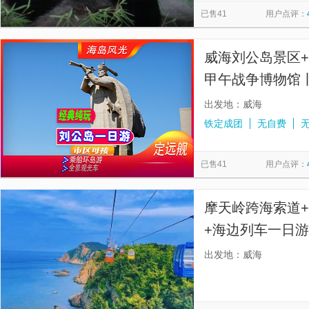
已售41
用户点评：
威海刘公岛景区
甲午战争博物馆
+乘船环岛游丨
出发地：威海
铁定成团
无自费
已售41
用户点评：
摩天岭跨海索道+
+海边列车一日游
土旅行社，成立
出发地：威海
350w+人次，好