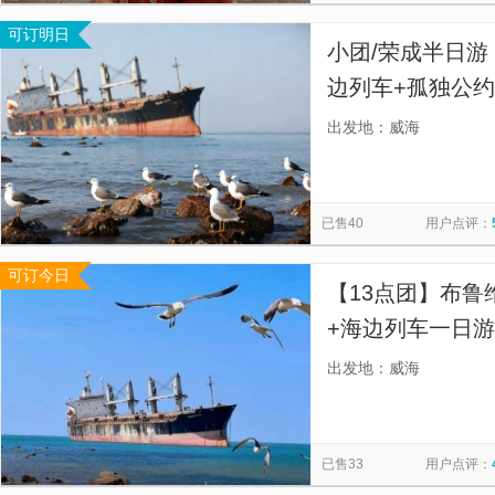
可订明日
小团/荣成半日游
边列车+孤独公
卡！】
出发地：威海
已售40
用户点评：
可订今日
【13点团】布鲁
+海边列车一日游
游客]上午可自由
出发地：威海
头山游船/刘公岛
已售33
用户点评：