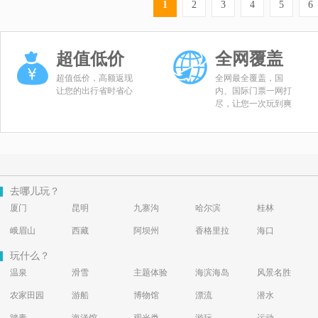
1
2
3
4
5
6
超值低价
全网覆盖
超值低价，高额返现
全网最全覆盖，国
让您的出行省时省心
内、国际门票一网打
尽，让您一次玩到爽
去哪儿玩？
厦门
昆明
九寨沟
哈尔滨
桂林
峨眉山
西藏
阿坝州
香格里拉
海口
玩什么？
温泉
滑雪
主题体验
海滨海岛
风景名胜
农家田园
游船
博物馆
漂流
潜水