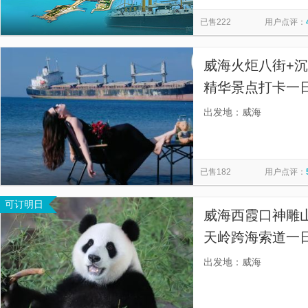
小五队海草房
摩天岭跨海索道
小五队瑞泽海驿站
览
信
已售222
用户点评：
威海神游海洋世界
烟台山景区
文成城堡
小石岛钓
息
甲午海战陈列馆
天鹅湖生态旅游区
八大关
摩天岭
威海火炬八街+沉
孤独的鲸
精华景点打卡一
忧，1人也发团
出发地：威海
已售182
用户点评：
可订明日
威海西霞口神雕山
天岭跨海索道一日
购物丨撒欢畅游
出发地：威海
之旅不留遗憾】