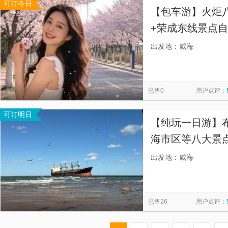
可订今日
【包车游】火炬
+荣成东线景点
（不含景点门票
出发地：威海
好手续全，出行
已售0
用户点评：
可订明日
【纯玩一日游】
海市区等八大景
下单无忧，人不
出发地：威海
已售26
用户点评：