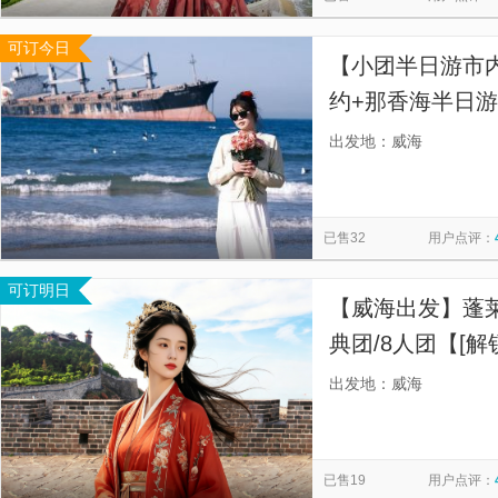
可订今日
【小团半日游市
约+那香海半日
服务】
出发地：威海
已售32
用户点评：
可订明日
【威海出发】蓬莱
典团/8人团【[解
境”蓬莱阁，寻
出发地：威海
帆船，看黄渤海
已售19
用户点评：