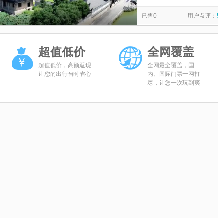
福井龙湾水上世界
紫鹊界梯田
博盛生态体验园-长寿寺
览
信
已售0
用户点评：
彭德怀同志故居
飞水漂流
红日岭公园
油溪河漂流
息
三甲乡荷叶塘
柳庄(左宗棠故居)
富厚堂
白玉堂
超值低价
全网覆盖
狮子山公园
湄江揽月古道
娄底本地玩乐
娄底大江
超值低价，高额返现
全网最全覆盖，国
让您的出行省时省心
内、国际门票一网打
尽，让您一次玩到爽