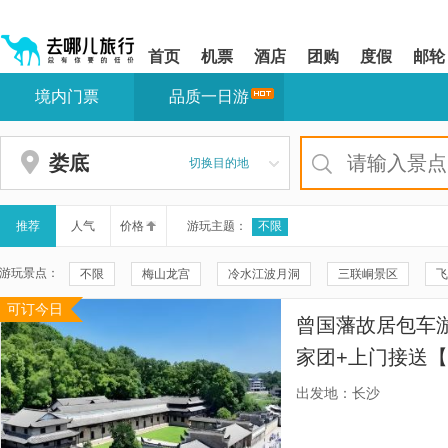
请
提
提
按
示:
示:
shift+enter
您
您
首页
机票
酒店
团购
度假
邮轮
进
已
已
入
进
离
境内门票
品质一日游
去
入
开
哪
网
网
网
站
站
智
导
导
娄底
切换目的地
能
航
航
导
区,
区
盲
本
语
区
推荐
人气
价格
游玩主题：
不限
音
域
引
含
游玩景点：
不限
梅山龙宫
冷水江波月洞
三联峒景区
飞
导
有
模
6
可订今日
新化红茶展销中心
小飞人体育(新化体育中心综合馆店)
式
个
曾国藩故居包车游
模
娄底玄武观
天籁寺
古天王寺
新化恐龙乐园(新化东
块,
家团+上门接送【
按
娄底·娄底二中田径场
娄底美术馆
娄底市射击中心
时间任选】
下
出发地：长沙
Tab
紫云峰国家森林公园
白马湖旅游度假区
新化古桃花源
键
浏