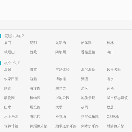
去哪儿玩？
厦门
昆明
九寨沟
哈尔滨
桂林
峨眉山
西藏
阿坝州
香格里拉
海口
玩什么？
温泉
滑雪
主题体验
海滨海岛
风景名胜
农家田园
游船
博物馆
漂流
潜水
踏青
海洋馆
观光类
游玩
运动
动物园
植物园
湿地公园
地质景观
城市标志建筑
山水
展览馆
大学
胡同
故居
水上乐园
电玩店
滑雪场
拓展俱乐部
CS场地
保龄球馆
舞蹈俱乐部
跆拳道俱乐部
剑术俱乐部
射箭俱乐部