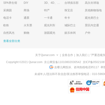
SPA养生馆
DIY
3D、4D、5D艺术体验馆
台球俱乐部
高尔夫球场
采摘园
商场
特产
珠宝店
其他购物场地
电话卡
通票
一卡通
年卡
观光类巴士
欧铁
火车票
观光列车
城际巴士
景区内交通
自然风光
购物
游园观光
娱乐休闲
户外
查看全部分类
关于Qunar.com
|
业务合作
|
加入我们
|
"严重违规
Copyright ©2021 Qunar.com
京公网安备11010802030542
京ICP备050210
去哪儿网投诉、咨询热线电话95117
举报
未成年人/违法和不良信息/算法推荐举报电话：010-59606