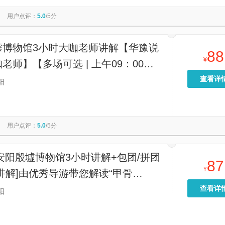
跳伞河南安阳基地
殷墟车马坑展厅
文峰塔
太行大峡谷漂流
用户点评：
5.0
/5分
小镇
滑县森林公园樱花园
滑县大平调
林虑山国际滑翔基地
河南宝泉旅游区-宝泉崖天下景区
太行平湖(南谷洞水库)
墟博物馆3小时大咖老师讲解【华豫说
88
¥
老师】【多场可选 | 上午09：00拼
下午14：00拼团场次可选】
查看详
阳
用户点评：
5.0
/5分
安阳殷墟博物馆3小时讲解+包团/拼团
87
¥
讲解]由优秀导游带您解读“甲骨
破解三千年前的“加密”信息。】
查看详
阳