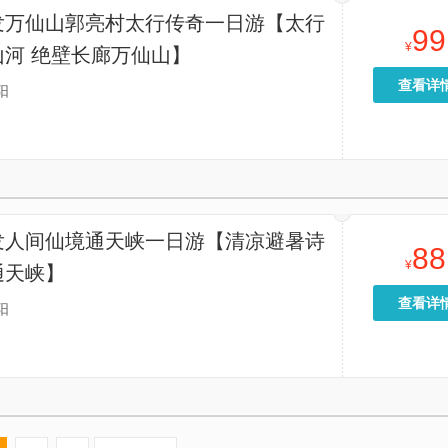
发万仙山郭亮村太行传奇一日游【太行
99
¥
山河 绝壁长廊万仙山】
查看详
阳
发人间仙境通天峡一日游【清凉避暑诗
88
¥
通天峡】
查看详
阳