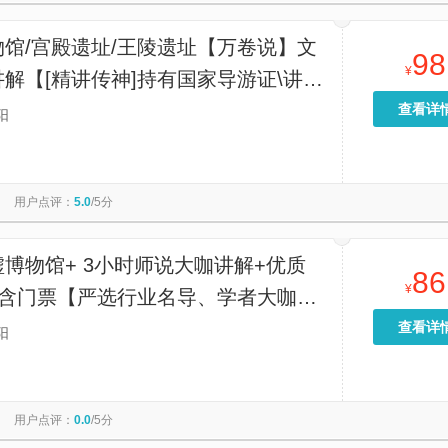
馆/宫殿遗址/王陵遗址【万卷说】文
98
¥
解【[精讲传神]持有国家导游证\讲解
验丰富，专业讲解，让每次驻足聆听都
查看详
阳
程中的悦享时光。】
用户点评：
5.0
/5分
博物馆+ 3小时师说大咖讲解+优质
86
¥
不含门票【严选行业名导、学者大咖匠
】
查看详
阳
用户点评：
0.0
/5分