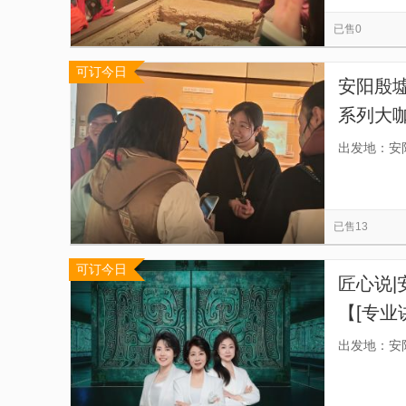
太行屋脊景区
河南宝泉大峡谷
中原高空
览
信
已售0
安阳动物园
安阳河
万泉湖
石板岩
息
可订今日
洪谷山风景区
万仙山景区
滑县白马湖
安阳殷
安阳华翔通航通用航空跳伞基地
柏尖山景区
系列大咖
团场次，
出发地：安
已售13
可订今日
匠心说|
【[专业
文”——
出发地：安