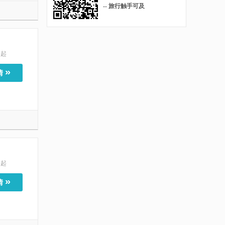
-- 旅行触手可及
起
»
情
起
»
情