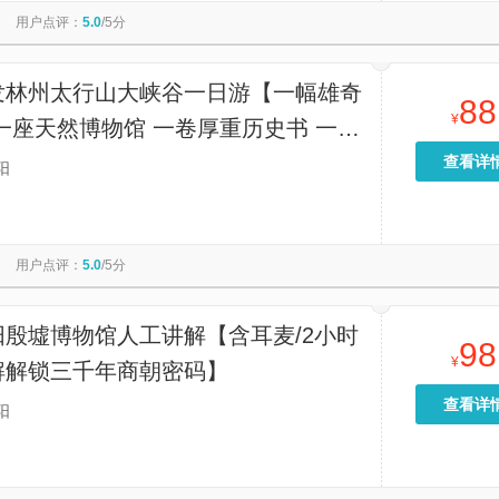
用户点评：
5.0
/5分
发林州太行山大峡谷一日游【一幅雄奇
88
¥
一座天然博物馆 一卷厚重历史书 一处
生吧 诠释着八百里太行山俊俏风骨】
查看详
阳
用户点评：
5.0
/5分
阳殷墟博物馆人工讲解【含耳麦/2小时
98
¥
解解锁三千年商朝密码】
查看详
阳