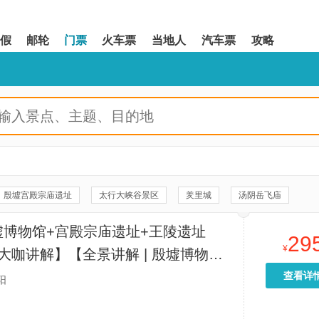
假
邮轮
门票
火车票
当地人
汽车票
攻略
殷墟宫殿宗庙遗址
太行大峡谷景区
羑里城
汤阴岳飞庙
殷墟王陵遗址
林州文峰塔
袁林
红旗渠青年洞
桃花谷
墟博物馆+宫殿宗庙遗址+王陵遗址
29
太行天路
安阳殷墟考古文旅小镇
五龙洞国家森林公园
¥
大咖讲解】【全景讲解 | 殷墟博物
钟楼
安阳冠军跳伞基地
红旗渠纪念馆
殿遗址+王陵遗址，安阳殷墟全景覆
查看详
阳
宫殿宗庙遗址-甲骨窖穴
红旗渠・太行山《太行红日》大型实景演出