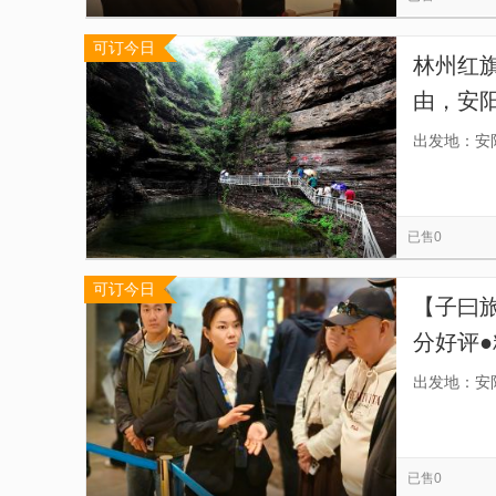
可订今日
林州红
由，安
代的万
出发地：安
！】
已售0
可订今日
【子曰
分好评●
择场次
出发地：安
讲解】
已售0