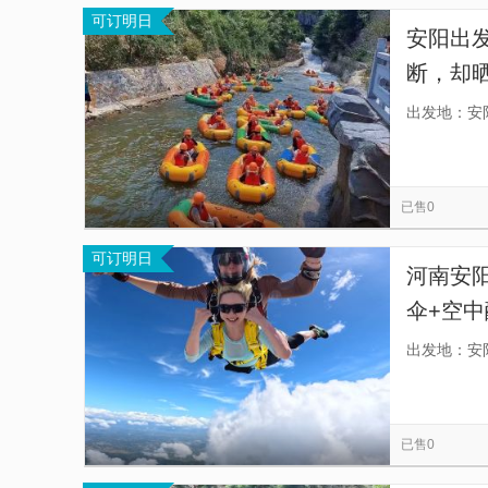
可订明日
安阳出
断，却
流勇进
出发地：安
已售0
可订明日
河南安阳
伞+空中
体，俯
出发地：安
已售0