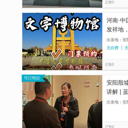
已售0
河南·中
发祥地
出发地：安
无自费
已售0
可订明日
安阳殷
讲解 |
团场次，
出发地：安
已售0