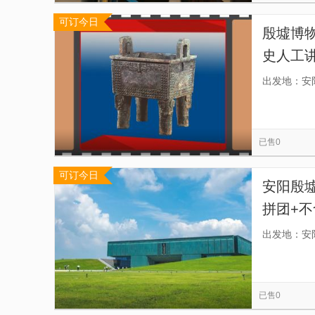
可订今日
殷墟博物
史人工讲
证，经
出发地：安
成为旅
已售0
可订今日
安阳殷墟
拼团+
心讲解
出发地：安
已售0