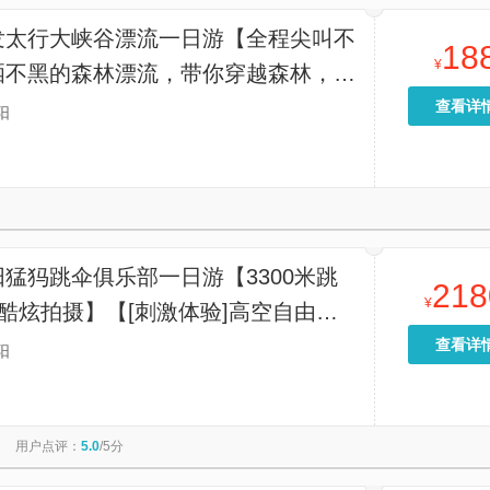
发太行大峡谷漂流一日游【全程尖叫不
18
¥
晒不黑的森林漂流，带你穿越森林，激
，——大峡谷漂流】
查看详
阳
猛犸跳伞俱乐部一日游【3300米跳
218
¥
酷炫拍摄】【[刺激体验]高空自由落
瞰震撼美景；】
查看详
阳
用户点评：
5.0
/5分