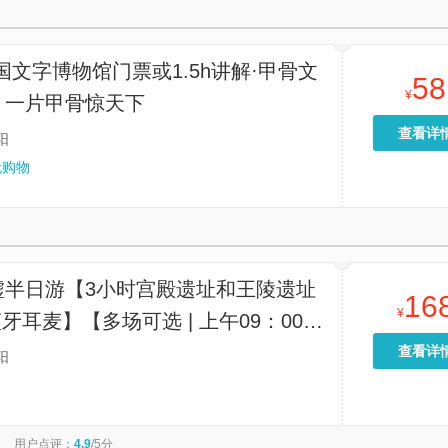
国文字博物馆门票或1.5h讲解·甲骨文
58
¥
，一片甲骨惊天下
查看详
阳
无购物
墟半日游【3小时宫殿遗址和王陵遗址
16
¥
 蓝牙耳麦】【多场可选 | 上午09：00拼
下午14：00拼团场次可选】
查看详
阳
用户点评：
4.9
/5分