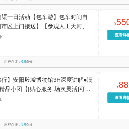
旗渠一日活动【包车游】包车时间自
55
¥
阳市区上门接送】【参观人工天河、当
里长城、世界第八大奇迹”的红旗渠
查看详
阳
用户点评：
0.0
/5分
旅行】安阳殷墟博物馆3H深度讲解●满
88
¥
精品小团【[贴心服务 场次灵活]可选
 ，可选择私家团，保证子曰金牌讲师
查看详
阳
用户点评：
5.0
/5分