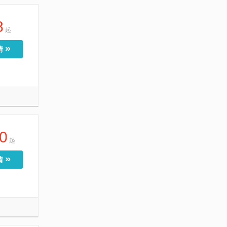
8
起
»
情
0
起
»
情