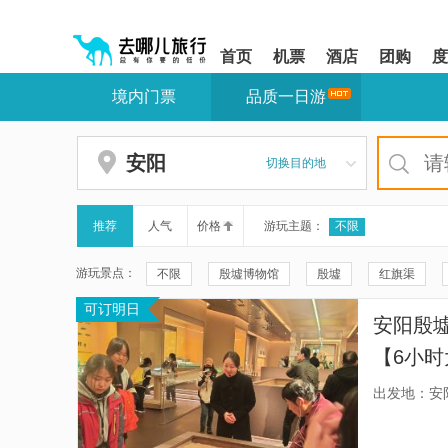
请
提
提
按
示:
示:
shift+enter
您
您
首页
机票
酒店
团购
度
进
已
已
入
进
离
境内门票
品质一日游
去
入
开
哪
网
网
网
站
站
智
导
导
安阳
切换目的地
能
航
航
导
区,
区
盲
本
语
区
推荐
人气
价格
游玩主题：
不限
音
域
引
含
游玩景点：
不限
殷墟博物馆
殷墟
红旗渠
导
有
模
6
可订明日
安阳方特殷商神画
曹操高陵遗址博物馆
式
个
安阳殷
模
安阳天宁寺
中国文字博物馆
王相岩
块,
【6小时
按
安阳本地玩乐
妇好墓
中华梦幻谷
馆、宫
下
出发地：安
Tab
盖】
安阳万意长风海洋探索馆
龙床口瀑布
殷墟
键
浏