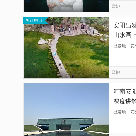
已售0
可订明日
安阳出
山水画 
生态养
出发地：安
已售0
河南安
深度讲
出发地：安