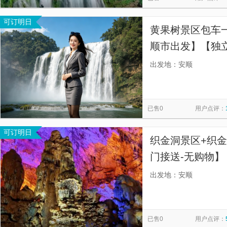
可订明日
黄果树景区包车
顺市出发】【独
出发地：安顺
已售0
用户点评：
可订明日
织金洞景区+织金
门接送-无购物】
出发地：安顺
已售0
用户点评：