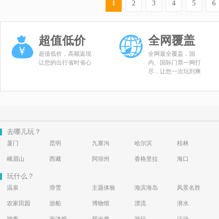
1
2
3
4
5
6
超值低价
全网覆盖
超值低价，高额返现
全网最全覆盖，国
让您的出行省时省心
内、国际门票一网打
尽，让您一次玩到爽
去哪儿玩？
厦门
昆明
九寨沟
哈尔滨
桂林
峨眉山
西藏
阿坝州
香格里拉
海口
玩什么？
温泉
滑雪
主题体验
海滨海岛
风景名胜
农家田园
游船
博物馆
漂流
潜水