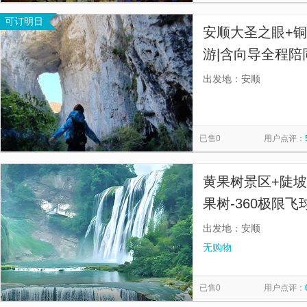
可订明日
安顺大圣之眼+
游|含向导全程
体验质量，专业
出发地：安顺
解，多路线可选
已售0
用户点评：
黄果树景区+陡坡
果树-360极限
1日往返直通车】
出发地：安顺
无购物
已售0
用户点评：