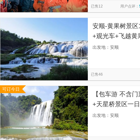
已售12
用户点评：
安顺-黄果树景区
+观光车+飞越黄
出发地：安顺
已售46
可订今日
【包车游 不含门
+天星桥景区一日
方式】
出发地：安顺