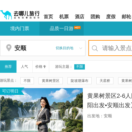
请
提
提
按
示:
示:
shift+enter
您
您
首页
机票
酒店
团购
度假
邮轮
进
已
已
入
进
离
境内门票
品质一日游
去
入
开
哪
网
网
网
站
站
智
导
导
安顺
切换目的地
能
航
航
导
区,
区
盲
本
语
区
推荐
人气
价格
游玩主题：
不限
音
域
引
含
游玩景点：
不限
黄果树景区
陡坡塘瀑布
天星桥
黄果树
导
有
模
6
可订明日
龙宫景区
西江千户苗寨
荔波小七孔景区
飞越黄果
式
个
黄果树景区2-6
模
花江峡谷大桥桥旅融合服务区
青岩古镇
紫云格凸河风景
块,
阳出发•安顺出
按
黄果树景区陡坡塘区域第一观景台
黄果树景区-盆景园
镇
下
出发地：安顺
Tab
安顺古城历史文化街区
大瀑布
铜鼓荡
天龙屯堡景
键
浏