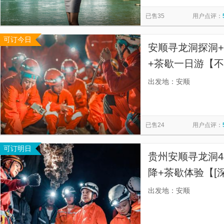
黄果树景区天星桥区域-高老庄
万峰林景区
马岭河峡谷景
览
信
已售35
用户点评：
高荡千年布依古寨文化旅游景区
甲秀楼
织金大峡谷
息
可订今日
安顺文庙
关岭冰臼
花江峡谷大桥二号观景台
《多
安顺寻龙洞探洞+
安顺旧州古镇
天印山
荔波樟江风景名胜区
云峰屯
+茶歇一日游【
神骏欢乐世界
出发地：安顺
已售24
用户点评：
可订明日
贵州安顺寻龙洞4
降+茶歇体验【[
探洞，亿年溶洞
出发地：安顺
领队！】