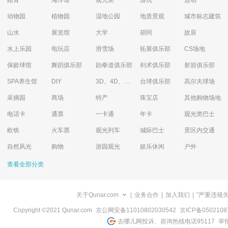
踏青
海洋馆
观光类
游玩
运动
动物园
植物园
湿地公园
地质景观
城市标志建筑
山水
展览馆
大学
胡同
故居
水上乐园
电玩店
滑雪场
拓展俱乐部
CS场地
保龄球馆
舞蹈俱乐部
跆拳道俱乐部
剑术俱乐部
射箭俱乐部
SPA养生馆
DIY
3D、4D、5D艺术体验馆
台球俱乐部
高尔夫球场
采摘园
商场
特产
珠宝店
其他购物场地
电话卡
通票
一卡通
年卡
观光类巴士
欧铁
火车票
观光列车
城际巴士
景区内交通
自然风光
购物
游园观光
娱乐休闲
户外
查看全部分类
关于Qunar.com
|
业务合作
|
加入我们
|
"严重违规
Copyright ©2021 Qunar.com
京公网安备11010802030542
京ICP备050210
去哪儿网投诉、咨询热线电话95117
举报