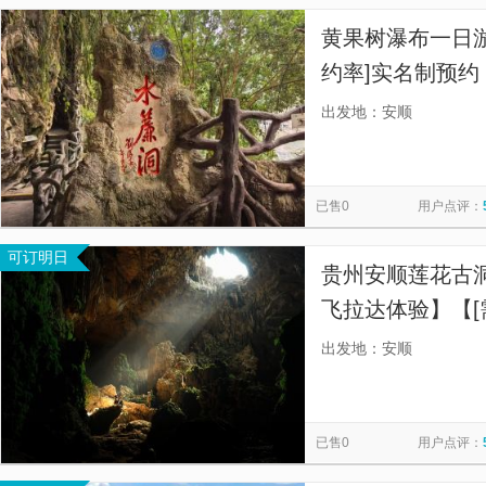
黄果树瀑布一日游
约率]实名制预
出发地：安顺
已售0
用户点评：
可订明日
贵州安顺莲花古
飞拉达体验】【[
当天实际人数开
出发地：安顺
服沟通】
已售0
用户点评：