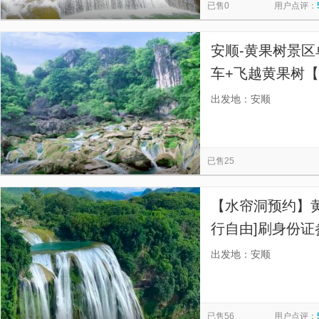
已售0
用户点评：
安顺-黄果树景区
车+飞越黄果树
出发地：安顺
已售25
【水帘洞预约】黄
行自由]刷身份
出发地：安顺
已售56
用户点评：