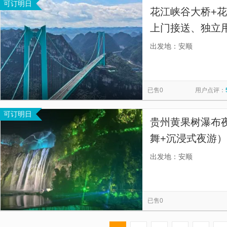
可订明日
花江峡谷大桥+
上门接送、独立
安全，不拼车不
出发地：安顺
已售0
用户点评：
可订明日
贵州黄果树瀑布
舞+沉浸式夜游
身巨型幕布，绚
出发地：安顺
已售0