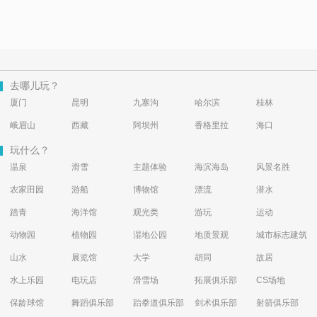
去哪儿玩？
厦门
昆明
九寨沟
哈尔滨
桂林
峨眉山
西藏
阿坝州
香格里拉
海口
玩什么？
温泉
滑雪
主题体验
海滨海岛
风景名胜
农家田园
游船
博物馆
漂流
潜水
踏青
海洋馆
观光类
游玩
运动
动物园
植物园
湿地公园
地质景观
城市标志建筑
山水
展览馆
大学
胡同
故居
水上乐园
电玩店
滑雪场
拓展俱乐部
CS场地
保龄球馆
舞蹈俱乐部
跆拳道俱乐部
剑术俱乐部
射箭俱乐部