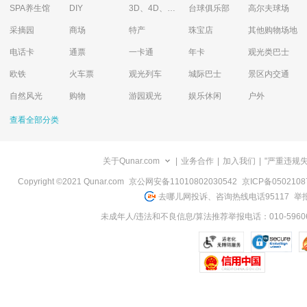
SPA养生馆
DIY
3D、4D、5D艺术体验馆
台球俱乐部
高尔夫球场
采摘园
商场
特产
珠宝店
其他购物场地
电话卡
通票
一卡通
年卡
观光类巴士
欧铁
火车票
观光列车
城际巴士
景区内交通
自然风光
购物
游园观光
娱乐休闲
户外
查看全部分类
关于Qunar.com
|
业务合作
|
加入我们
|
"严重违规
Copyright ©2021 Qunar.com
京公网安备11010802030542
京ICP备050210
去哪儿网投诉、咨询热线电话95117
举报
未成年人/违法和不良信息/算法推荐举报电话：010-59606