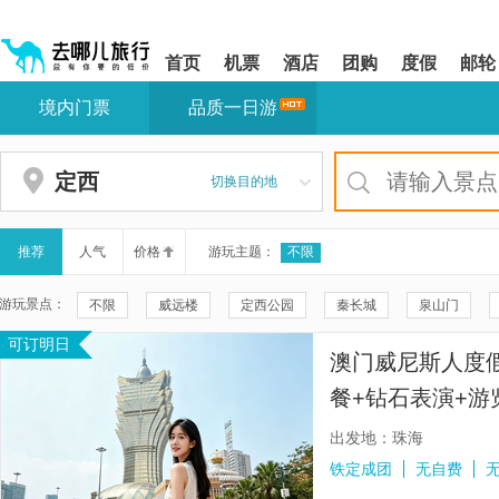
请
提
提
按
示:
示:
shift+enter
您
您
首页
机票
酒店
团购
度假
邮轮
进
已
已
入
进
离
境内门票
品质一日游
去
入
开
哪
网
网
网
站
站
智
导
导
定西
切换目的地
能
航
航
导
区,
区
盲
本
语
区
推荐
人气
价格
游玩主题：
不限
音
域
引
含
游玩景点：
不限
威远楼
定西公园
秦长城
泉山门
导
有
模
6
可订明日
李家龙宫
贵清山旅游风景区
恋爱巷
港珠澳大桥珠
式
个
澳门威尼斯人度
模
妈阁庙
澳门渔人码头-马可勃罗露天广场
大炮台
块,
餐+钻石表演+游
按
金莲花广场
澳门皇宫
银河水幕钻石秀表演
澳门新
行程可选-玩法更
下
出发地：珠海
Tab
定西市博物馆
漳县文化馆
漳县三岔清真寺
漳县人
铁定成团
无自费
键
浏