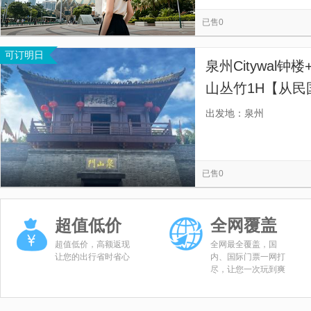
渭源县灞陵桥公园
仁寿山公园
天主教(定西堂)
定
览
信
已售0
长沙高空跳伞基地
岳麓山公园
橘子洲景区
岳麓山
息
可订明日
遮阳山旅游风景区
定西美术馆
天井峡景区
灞陵桥
泉州Citywal
山丛竹1H【从
城门闽南民间信
出发地：泉州
文脉，完整串联
已售0
超值低价
全网覆盖
超值低价，高额返现
全网最全覆盖，国
让您的出行省时省心
内、国际门票一网打
尽，让您一次玩到爽