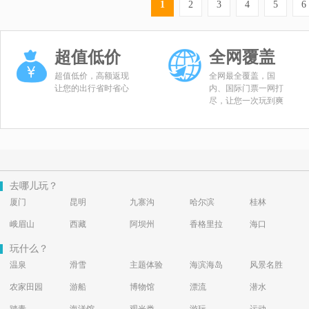
1
2
3
4
5
6
超值低价
全网覆盖
超值低价，高额返现
全网最全覆盖，国
让您的出行省时省心
内、国际门票一网打
尽，让您一次玩到爽
去哪儿玩？
厦门
昆明
九寨沟
哈尔滨
桂林
峨眉山
西藏
阿坝州
香格里拉
海口
玩什么？
温泉
滑雪
主题体验
海滨海岛
风景名胜
农家田园
游船
博物馆
漂流
潜水