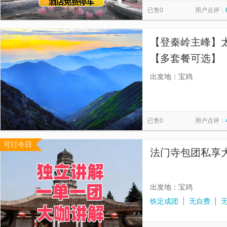
已售0
用户点评：
【登秦岭主峰】
【多套餐可选】
3511米天圆地
出发地：宝鸡
已售0
用户点评：
可订今日
法门寺包团私享
出发地：宝鸡
铁定成团
无自费