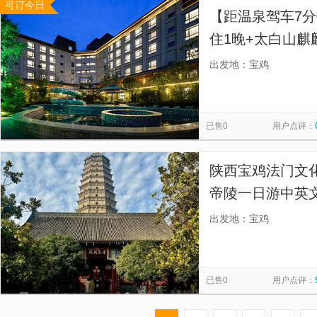
可订今日
【距温泉驾车7
住1晚+太白山麒
停车
出发地：宝鸡
已售0
用户点评：
陕西宝鸡法门文
帝陵一日游中英
种导游服务-往返
出发地：宝鸡
已售0
用户点评：