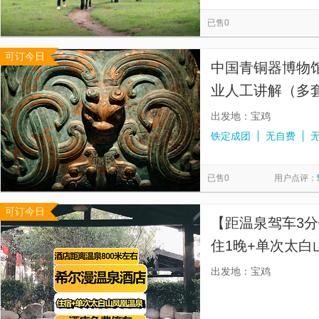
南泥湾风景区
西安事变旧址五间厅
秦兵马俑三号坑遗址
览
信
已售0
黄帝陵轩辕庙
骊山
茂陵博物馆-霍去病墓
小雁塔
息
可订今日
述圣纪碑
西安博物院
永兴坊-非遗民俗街
西安碑
中国青铜器博物馆
业人工讲解（多
出发地：宝鸡
铁定成团
无自费
已售0
用户点评：
可订今日
【距温泉驾车3
住1晚+单次太白
费停车
出发地：宝鸡