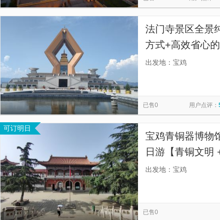
法门寺景区全景
方式+高效省心
保障+独特的体
出发地：宝鸡
已售0
用户点评：
可订明日
宝鸡青铜器博物
日游【青铜文明 +
站式深度体验宝
出发地：宝鸡
已售0