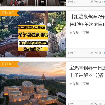
已售0
用户点评：
可订今日
【距温泉驾车7
住1晚+单次太白
免费停车
出发地：宝鸡
已售0
用户点评：
可订今日
宝鸡青铜器一日
电子讲解器【[省
出发，便捷下单
出发地：宝鸡
已售0
用户点评：