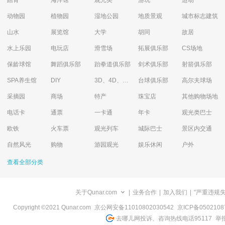
踏青
海洋馆
观光类
游玩
运动
动物园
植物园
湿地公园
地质景观
城市标志建筑
山水
展览馆
大学
胡同
故居
水上乐园
电玩店
滑雪场
拓展俱乐部
CS场地
保龄球馆
舞蹈俱乐部
跆拳道俱乐部
剑术俱乐部
射箭俱乐部
SPA养生馆
DIY
3D、4D、5D艺术体验馆
台球俱乐部
高尔夫球场
采摘园
商场
特产
珠宝店
其他购物场地
电话卡
通票
一卡通
年卡
观光类巴士
欧铁
火车票
观光列车
城际巴士
景区内交通
自然风光
购物
游园观光
娱乐休闲
户外
查看全部分类
关于Qunar.com
|
业务合作
|
加入我们
|
"严重违规
Copyright ©2021 Qunar.com
京公网安备11010802030542
京ICP备050210
去哪儿网投诉、咨询热线电话95117
举报