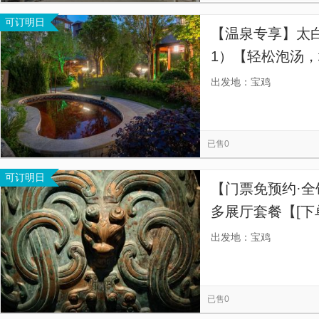
可订明日
【温泉专享】太
1）【轻松泡汤，地
72℃-73℃高
出发地：宝鸡
20 余种矿物质】
已售0
可订明日
【门票免预约·全
多展厅套餐【[下
流政策，一票难
出发地：宝鸡
前预约，我们会
已售0