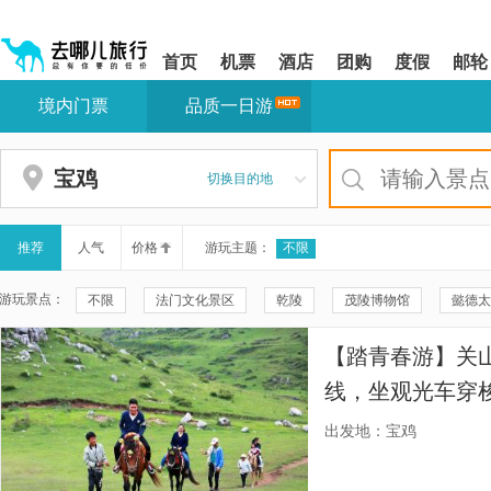
请
提
提
按
示:
示:
shift+enter
您
您
首页
机票
酒店
团购
度假
邮轮
进
已
已
入
进
离
境内门票
品质一日游
去
入
开
哪
网
网
网
站
站
智
导
导
宝鸡
切换目的地
能
航
航
导
区,
区
盲
本
语
区
推荐
人气
价格
游玩主题：
不限
音
域
引
含
游玩景点：
不限
法门文化景区
乾陵
茂陵博物馆
懿德太
导
有
模
6
陕西黄河壶口瀑布
黄帝陵
秦始皇帝陵博物院(兵马俑)
式
个
【踏青春游】关
模
乾陵景区-无字碑
大雁塔北广场
钟鼓楼广场
法门寺
块,
线，坐观光车穿
按
太白山国家森林公园
法门寺博物馆
《长恨歌》演出
铃谷、松涛岭的
下
出发地：宝鸡
Tab
《12.12》西安事变演出
枣园革命旧址
杨家岭革命旧址
键
浏