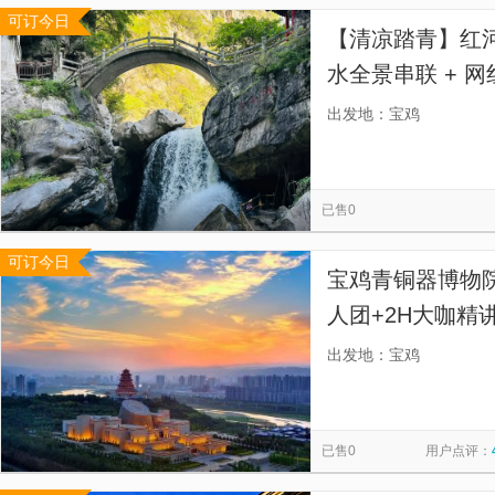
可订今日
【清凉踏青】红
水全景串联 + 网
玩无购物；】
出发地：宝鸡
已售0
可订今日
宝鸡青铜器博物
人团+2H大咖精
馆门票预约+2H
出发地：宝鸡
精品小团/6人VI
已售0
用户点评：