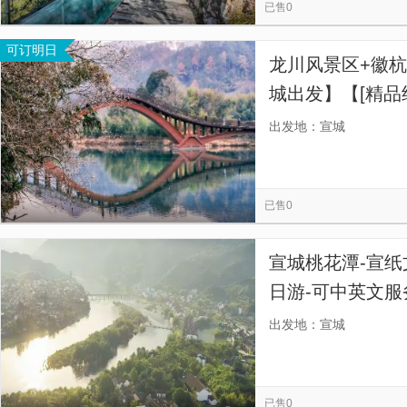
已售0
可订明日
龙川风景区+徽
城出发】【[精品
旅行，真正的纯
出发地：宣城
车、让您的旅途
已售0
宣城桃花潭-宣纸
日游-可中英文
仙境等您来-漫
出发地：宣城
岁月沉淀的诗意
已售0