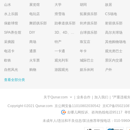
山水
展览馆
大学
胡同
故居
水上乐园
电玩店
滑雪场
拓展俱乐部
CS场地
保龄球馆
舞蹈俱乐部
跆拳道俱乐部
剑术俱乐部
射箭俱乐部
SPA养生馆
DIY
3D、4D、5D艺术体验馆
台球俱乐部
高尔夫球场
采摘园
商场
特产
珠宝店
其他购物场地
电话卡
通票
一卡通
年卡
观光类巴士
欧铁
火车票
观光列车
城际巴士
景区内交通
自然风光
购物
游园观光
娱乐休闲
户外
查看全部分类
关于Qunar.com
|
业务合作
|
加入我们
|
"严重违规
Copyright ©2021 Qunar.com
京公网安备11010802030542
京ICP备050210
去哪儿网投诉、咨询热线电话95117
举报
未成年人/违法和不良信息/算法推荐举报电话：010-59606