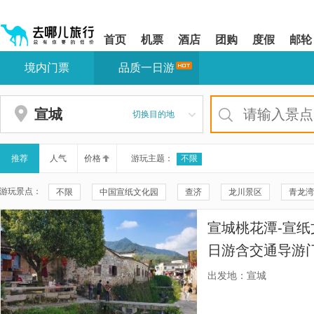
请
提
提
按
示:
示:
shift+enter
您
您
首页
机票
酒店
团购
度假
邮轮
进
已
已
入
进
离
境内门票
品质一日游
去
入
开
哪
网
网
网
站
站
智
导
导
宣城
切换目的地
能
航
航
导
区,
区
盲
本
语
区
推荐
人气
价格
游玩主题：
不限
音
域
引
含
游玩景点：
不限
中国宣纸文化园
查济
龙川景区
青龙湾
导
有
模
6
水墨汀溪风景区
太极洞
云贤手作体验馆
碧山
式
个
宣城桃花潭-宣纸
模
江村
千年仁里
广德灵山大峡谷
皖南野生动物园
块,
日游含交通导游
按
查济古建筑群-旭阳堂
华东大裂谷
上庄景区
夏霖
仙境等您来-漫步
下
出发地：宣城
Tab
三清山东部(金沙)索道
婺源灵岩洞景区
三清山风景区
键
浏