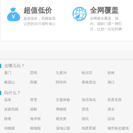
超值低价
全网覆盖
超值低价，高额返现
全网最全覆盖，国
让您的出行省时省心
内、国际门票一网打
尽，让您一次玩到爽
去哪儿玩？
厦门
昆明
九寨沟
哈尔滨
桂林
峨眉山
西藏
阿坝州
香格里拉
海口
玩什么？
温泉
滑雪
主题体验
海滨海岛
风景名胜
农家田园
游船
博物馆
漂流
潜水
踏青
海洋馆
观光类
游玩
运动
动物园
植物园
湿地公园
地质景观
城市标志建筑