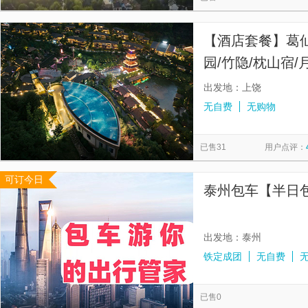
【酒店套餐】葛
园/竹隐/枕山宿/
道+2人早餐+千
出发地：上饶
无自费
无购物
已售31
用户点评：
可订今日
泰州包车【半日
出发地：泰州
铁定成团
无自费
已售0