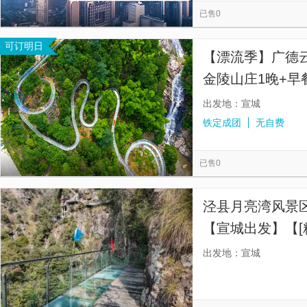
已售0
可订明日
【漂流季】广德
金陵山庄1晚+早
出发地：宣城
铁定成团
无自费
已售0
泾县月亮湾风景
【宣城出发】【[
无隐形消费，包
出发地：宣城
彩！】