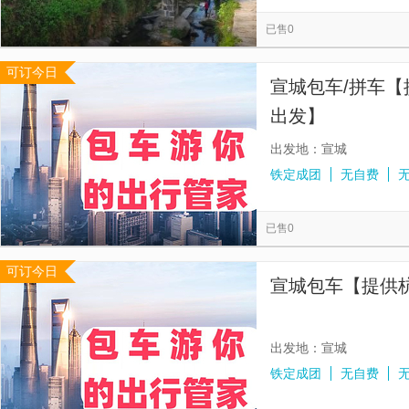
上饶本地玩乐
月亮湾牛肝马肺景区
婺源瑶湾景区
览
信
已售0
上饶云谷田园生态小镇
婺源石门峡山野秘境
赤滩古镇
息
可订今日
婺源风景区
婺源国际沙文化艺术馆
鄣山大峡谷
三
宣城包车/拼车
出发】
出发地：宣城
铁定成团
无自费
已售0
可订今日
宣城包车【提供
出发地：宣城
铁定成团
无自费