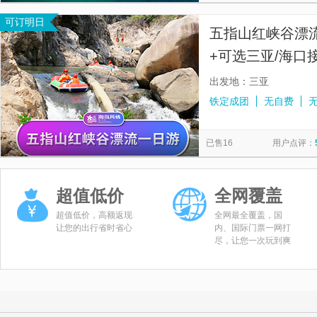
可订明日
五指山红峡谷漂
+可选三亚/海口
出发地：三亚
铁定成团
无自费
已售16
用户点评：
超值低价
全网覆盖
超值低价，高额返现
全网最全覆盖，国
让您的出行省时省心
内、国际门票一网打
尽，让您一次玩到爽