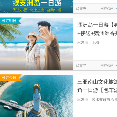
情侣路
西安事变旧址五间厅
慕田峪长城
太平山顶
览
信
已售96
用户点评：
秦始皇帝陵博物院-丽山园
星光大道
南湖秋月
漓
息
可订明日
佛山市祖庙博物馆
金紫荆广场
天星小轮
福建土楼
涠洲岛一日游【独
+接送+赠涠洲
服务超万人，好评
出发地：北海
量无法模仿，请
已售22
用户点评：
可订今日
三亚南山文化旅游
角一日游【包车游
服务，上门接送
出发地：陵水黎族自治
舒心】