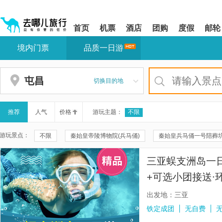
请
提
提
按
示:
示:
shift+enter
您
您
首页
机票
酒店
团购
度假
邮轮
进
已
已
入
进
离
境内门票
品质一日游
去
入
开
哪
网
网
网
站
站
智
导
导
屯昌
切换目的地
能
航
航
导
区,
区
盲
本
语
区
推荐
人气
价格
游玩主题：
不限
音
域
引
含
游玩景点：
不限
秦始皇帝陵博物院(兵马俑)
秦始皇兵马俑一号陪葬
导
有
模
6
秦兵马俑三号坑遗址
华清宫
颐和园
20元人民币
式
个
三亚蜈支洲岛一
模
兴坪古镇
秦兵马俑二号坑遗址大厅
遇龙河景区
遇
块,
+可选小团接送∙
按
珠海大剧院
周庄
云水谣景区
周庄沈厅
双桥
下
出发地：三亚
Tab
福建土楼(南靖)云水谣景区-怀远楼
福建土楼(南靖)云水谣景区-
铁定成团
无自费
键
浏