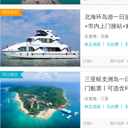
可订今日
北海环岛游一日游
+市内上门接站+
出发地：北海
铁定成团
无自费
已售0
用户点评：
可订明日
三亚蜈支洲岛一
门船票丨可选含
上岛】
出发地：三亚
铁定成团
无自费
已售0
用户点评：