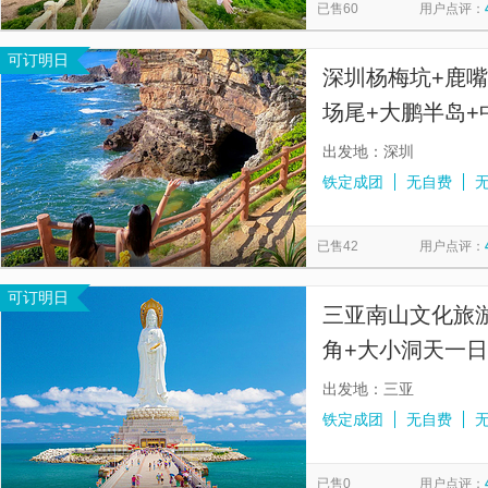
已售60
用户点评：
可订明日
深圳杨梅坑+鹿嘴
场尾+大鹏半岛+
出发地：深圳
铁定成团
无自费
已售42
用户点评：
可订明日
三亚南山文化旅
角+大小洞天一日
合点接送丨可选
出发地：三亚
铁定成团
无自费
已售0
用户点评：