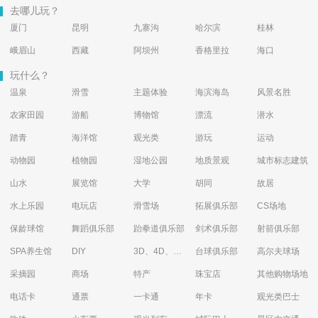
去哪儿玩？
厦门
昆明
九寨沟
哈尔滨
桂林
峨眉山
西藏
阿坝州
香格里拉
海口
玩什么？
温泉
滑雪
主题体验
海滨海岛
风景名胜
农家田园
游船
博物馆
漂流
潜水
踏青
海洋馆
观光类
游玩
运动
动物园
植物园
湿地公园
地质景观
城市标志建筑
山水
展览馆
大学
胡同
故居
水上乐园
电玩店
滑雪场
拓展俱乐部
CS场地
保龄球馆
舞蹈俱乐部
跆拳道俱乐部
剑术俱乐部
射箭俱乐部
SPA养生馆
DIY
3D、4D、5D艺术体验馆
台球俱乐部
高尔夫球场
采摘园
商场
特产
珠宝店
其他购物场地
电话卡
通票
一卡通
年卡
观光类巴士