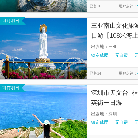
已售16
用户点评：
可订明日
三亚南山文化旅
日游【108米海
出发地：三亚
铁定成团
无自费
已售34
用户点评：
可订明日
深圳市天文台+桔
英街一日游
出发地：深圳
铁定成团
无自费