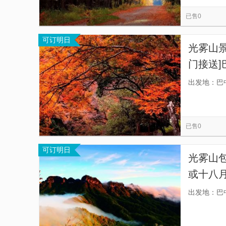
仙河温泉
红寺湖
巴中城市广场
川
览
信
已售0
息
可订明日
光雾山
门接送
出发地：巴
已售0
可订明日
光雾山
或十八
人数选
出发地：巴
立包车