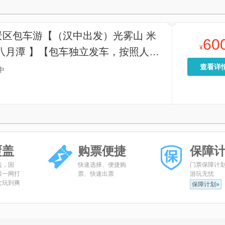
景区包车游【（汉中出发）光雾山 米
60
¥
八月潭 】【包车独立发车，按照人数
型，价格指的是一辆车的价格，独立包
查看详
中
团】
覆盖
购票便捷
保障
盖，国
快速选择、便捷购
门票保障计
票一网打
票、快速出票
游玩无忧
次玩到爽
保障计划»