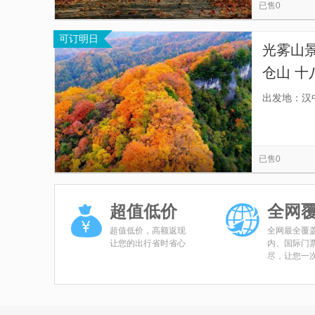
已售0
可订明日
光雾山
仓山 十
选择车
出发地：汉
车不拼
已售0
超值低价
全网
超值低价，高额返现
全网最全覆
让您的出行省时省心
内、国际门
尽，让您一