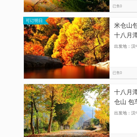
已售0
可订明日
米仓山
十八月
数选择
出发地：汉
包车不
已售0
十八月
仓山 
择车型
出发地：汉
不拼团