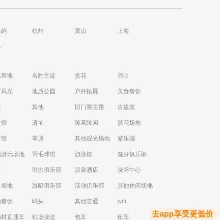
浪屿
杭州
黄山
上海
港
视基地
名胜古迹
赏花
演出
市风光
地质公园
户外拓展
美食餐饮
通
其他
旧门票主题
古建筑
技馆
遗址
陵墓陵园
赏花场地
育馆
草原
其他观光场地
游乐园
他游玩场地
羽毛球馆
游泳馆
健身俱乐部
V
瑜伽俱乐部
温泉酒店
洗浴中心
出场地
游艇俱乐部
活动俱乐部
其他休闲场地
他餐饮
码头
其他交通
wifi
去app享受更低价
物村直通车
机场接送
包车
租车