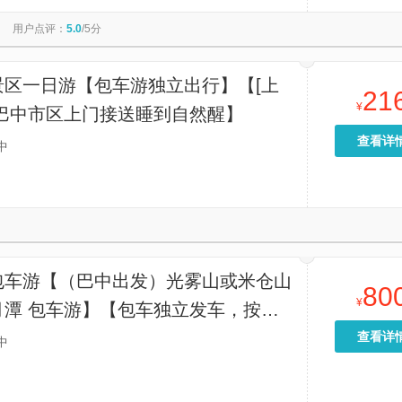
陕苏区王坪旅游景区
中峰洞
巴中本地玩乐
诺水洞漂流
用户点评：
5.0
/5分
景区一日游【包车游独立出行】【[上
21
¥
]巴中市区上门接送睡到自然醒】
查看详
中
包车游【（巴中出发）光雾山或米仓山
80
¥
月潭 包车游】【包车独立发车，按照
择车型，价格指的是一辆车的价格，独
查看详
中
不拼团】