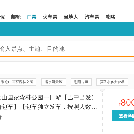
假
邮轮
门票
火车票
当地人
汽车票
攻略
米仓山国家森林公园
诺水河景区
恩阳古镇
驷马水乡大峡谷
石窟
巴中章怀山旅游区
光雾山小巫峡景区
巴灵台旅游风景区
仓山国家森林公园一日游【巴中出发）
80
国家地质公园诺水河园区
川陕革命根据地博物馆
南龛风景区
¥
山包车】【包车独立发车，按照人数选
景台
光雾山旅游景区-七女峰
望王山
三道关景点
，价格指的是一辆车的价格，独立包车
查看详
中
】
天门旅游景区
百鸟动物园
九寨山景区
神牛溪景区