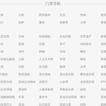
门票导航
桂林
云南
西双版纳
北京
海南
鼓
海口
拉萨
重庆
张家界
大理
香
风景名胜
古镇
动植物园
文化宗教
世界遗产
影
潜水
采摘
乐园
亲子
休闲娱乐
城
运动
休闲
购物
活动
餐饮
交
城市标志建筑
公园
人文艺术馆
寺庙
教堂
科
故居
庄园
生态园
园林
水库
体
CS场地
密室逃脱
潜水场地
潜水俱乐部
攀岩俱乐部
其
射箭俱乐部
其他运动场地
农家乐
人妖秀
桌游俱乐部
KT
高尔夫球场
度假村
儿童体验馆
早教俱乐部
影院
演
其他购物场地
车展
嘉年华
其他活动场地
餐厅
其
观光类巴士
其他
牡丹花卉
情迷九寨
特殊
购