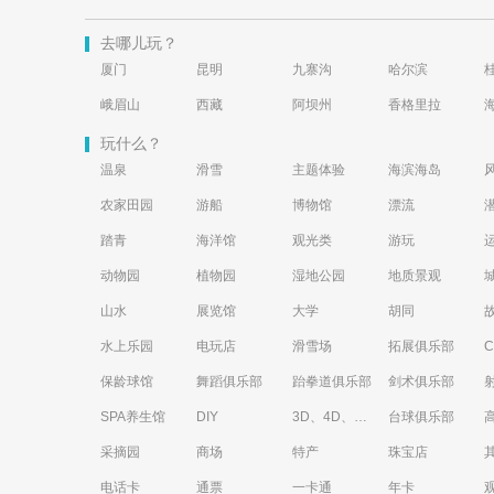
去哪儿玩？
厦门
昆明
九寨沟
哈尔滨
峨眉山
西藏
阿坝州
香格里拉
玩什么？
温泉
滑雪
主题体验
海滨海岛
农家田园
游船
博物馆
漂流
踏青
海洋馆
观光类
游玩
动物园
植物园
湿地公园
地质景观
山水
展览馆
大学
胡同
水上乐园
电玩店
滑雪场
拓展俱乐部
保龄球馆
舞蹈俱乐部
跆拳道俱乐部
剑术俱乐部
SPA养生馆
DIY
3D、4D、5D艺术体验馆
台球俱乐部
采摘园
商场
特产
珠宝店
电话卡
通票
一卡通
年卡