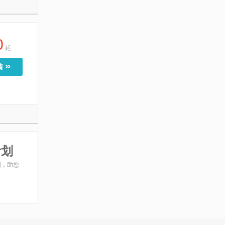
0
起
»
情
计划
划，助您