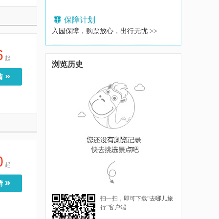
保障计划
入园保障，购票放心，出行无忧 >>
6
起
浏览历史
»
情
0
起
»
情
扫一扫，即可下载“去哪儿旅
行”客户端