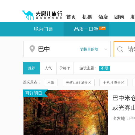
请
提
提
按
示:
示:
shift+enter
您
您
首页
机票
酒店
团购
度
进
已
已
入
进
离
境内门票
品质一日游
去
入
开
哪
网
网
网
站
站
智
导
导
巴中
切换目的地
能
航
航
导
区,
区
盲
本
语
区
推荐
人气
价格
游玩主题：
不限
音
域
引
含
游玩景点：
不限
光雾山旅游景区
十八月潭景区
导
有
模
6
可订明日
巴中桃花山庄
光雾山运动主题乐园
南龛
式
个
巴中米
模
燕子岭观景点
红山崖
四川光雾山-诺水河
块,
或光雾
按
科普大视界
水宁寺摩崖造像
云天飞燕观
择车型
下
出发地：巴
Tab
不拼团
诺水河地质博物馆
天舟园田园综合体
南
键
浏