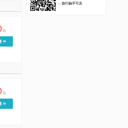
-- 旅行触手可及
0
起
»
情
0
起
»
情