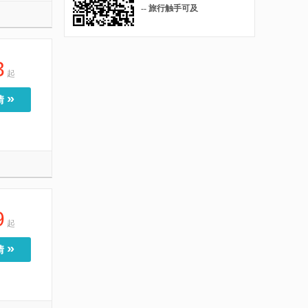
-- 旅行触手可及
3
起
»
情
9
起
»
情