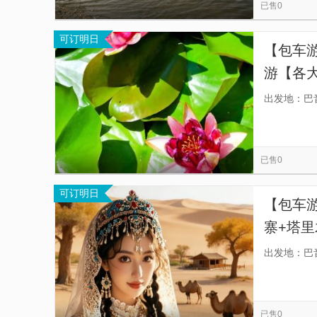
已售0
可订明日
【包车
游【各大
送。库
出发地：巴
已售0
可订明日
【包车
寨+塔
于跟团
出发地：巴
不错过
已售0