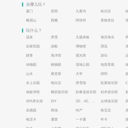
去哪儿玩？
厦门
昆明
九寨沟
哈尔滨
峨眉山
西藏
阿坝州
香格里拉
玩什么？
温泉
滑雪
主题体验
海滨海岛
农家田园
游船
博物馆
漂流
踏青
海洋馆
观光类
游玩
动物园
植物园
湿地公园
地质景观
山水
展览馆
大学
胡同
水上乐园
电玩店
滑雪场
拓展俱乐部
保龄球馆
舞蹈俱乐部
跆拳道俱乐部
剑术俱乐部
SPA养生馆
DIY
3D、4D、5D艺术体验馆
台球俱乐部
采摘园
商场
特产
珠宝店
电话卡
通票
一卡通
年卡