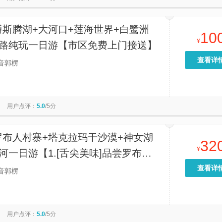
博斯腾湖+大河口+莲海世界+白鹭洲
10
¥
公路纯玩一日游【市区免费上门接送】
查看详
音郭楞
用户点评：
5.0
/5分
罗布人村寨+塔克拉玛干沙漠+神女湖
32
¥
河一日游【1.[舌尖美味]品尝罗布人
吃、赏塔克拉玛干沙漠之壮观】
查看详
音郭楞
用户点评：
5.0
/5分