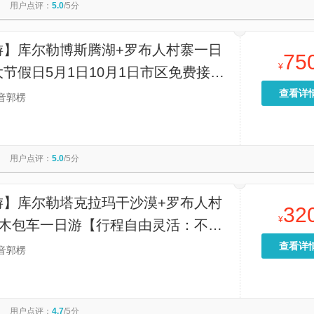
用户点评：
5.0
/5分
游】库尔勒博斯腾湖+罗布人村寨一日
75
¥
节假日5月1日10月1日市区免费接
尔勒市区火车站，开发区大门接送。】
查看详
音郭楞
用户点评：
5.0
/5分
游】库尔勒塔克拉玛干沙漠+罗布人村
32
¥
里木包车一日游【行程自由灵活：不同
游的固定行程，包车游可以随停随走，
查看详
音郭楞
任何一处"路上的风景】
用户点评：
4.7
/5分