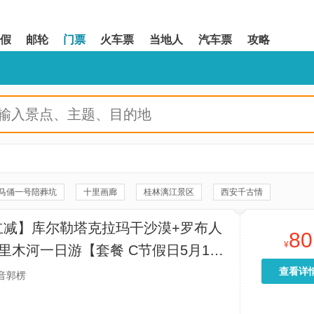
假
邮轮
门票
火车票
当地人
汽车票
攻略
马俑一号陪葬坑
十里画廊
桂林漓江景区
西安千古情
《驼铃传奇》秀
八达岭长城
20元人民币背景观景台
立减】库尔勒塔克拉玛干沙漠+罗布人
80
河景区
《长恨歌》演出
遇龙河竹筏漂游
珠海渔女
¥
里木河一日游【套餐 C节假日5月1日
景区
双桥
周庄张厅
拙政园
富安桥
故宫博物院
日市区免费接送。库尔勒市区火车站，
查看详
音郭楞
大门接送。】
靖)云水谣景区-和贵楼
情侣路
福建土楼(南靖)景区