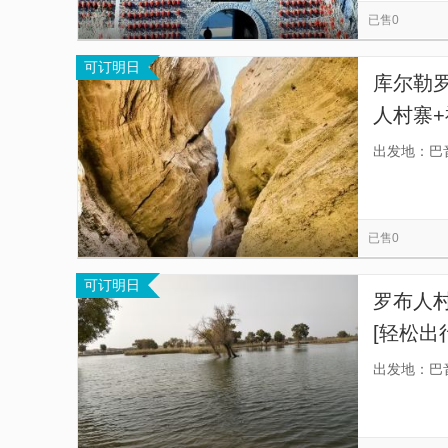
已售0
可订明日
库尔勒
人村寨+
团、出
出发地：巴
已售0
可订明日
罗布人村
[轻松出
费清晰透
出发地：巴
物！】