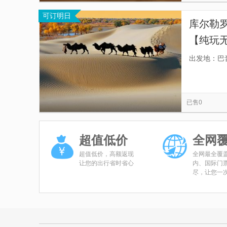
可订明日
库尔勒
【纯玩
出发地：巴
已售0
超值低价
全网
超值低价，高额返现
全网最全覆
让您的出行省时省心
内、国际门
尽，让您一