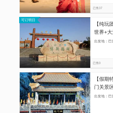
慕田峪长城
西安事变旧址五间厅
都江堰
览
信
已售37
秦始皇帝陵博物院-丽山园
星光大道
南湖
息
可订明日
佛山市祖庙博物馆
金紫荆广场
天星小轮
【纯玩
世界+大
时间充足
出发地：巴
费接送
已售0
【假期特
门关景区
足，无套
出发地：巴
口都可