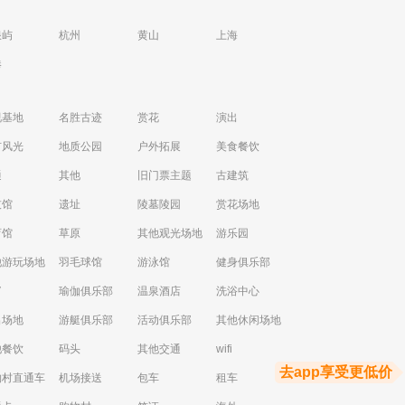
浪屿
杭州
黄山
上海
港
视基地
名胜古迹
赏花
演出
市风光
地质公园
户外拓展
美食餐饮
通
其他
旧门票主题
古建筑
技馆
遗址
陵墓陵园
赏花场地
育馆
草原
其他观光场地
游乐园
他游玩场地
羽毛球馆
游泳馆
健身俱乐部
V
瑜伽俱乐部
温泉酒店
洗浴中心
出场地
游艇俱乐部
活动俱乐部
其他休闲场地
他餐饮
码头
其他交通
wifi
去app享受更低价
物村直通车
机场接送
包车
租车