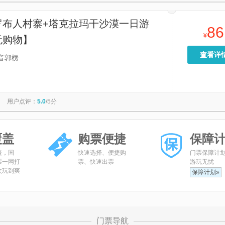
罗布人村寨+塔克拉玛干沙漠一日游
86
¥
无购物】
查看详
音郭楞
用户点评：
5.0
/5分
覆盖
购票便捷
保障
盖，国
快速选择、便捷购
门票保障计
票一网打
票、快速出票
游玩无忧
次玩到爽
保障计划»
门票导航