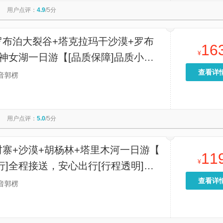
用户点评：
4.9
/5分
罗布泊大裂谷+塔克拉玛干沙漠+罗布
16
¥
神女湖一日游【[品质保障]品质小
行无忧、景区游玩时间充足，无套路】
查看详
音郭楞
用户点评：
5.0
/5分
寨+沙漠+胡杨林+塔里木河一日游【​
11
¥
行]全程接送，安心出行[行程透明]收
明，无隐形消费 [服务升级]纯玩无购
查看详
音郭楞