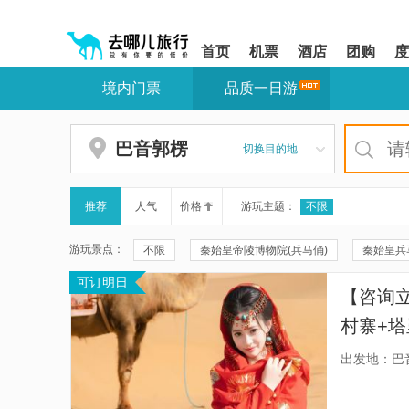
请
提
提
按
示:
示:
shift+enter
您
您
首页
机票
酒店
团购
度
进
已
已
入
进
离
境内门票
品质一日游
去
入
开
哪
网
网
网
站
站
智
导
导
巴音郭楞
切换目的地
能
航
航
导
区,
区
盲
本
语
区
推荐
人气
价格
游玩主题：
不限
音
域
引
含
游玩景点：
不限
秦始皇帝陵博物院(兵马俑)
秦始皇兵
导
有
模
6
可订明日
秦兵马俑三号坑遗址
华清宫
颐和园
式
个
【咨询
模
兴坪古镇
秦兵马俑二号坑遗址大厅
遇龙
块,
村寨+塔
按
珠海大剧院
周庄
周庄沈厅
云水谣
10月1
下
出发地：巴
Tab
开发区
福建土楼(南靖)云水谣景区-怀远楼
福建土楼(南
键
浏