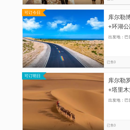
可订今日
库尔勒
+环湖
出发地：巴
已售0
可订明日
库尔勒
+塔里木
特色小
出发地：巴
已售0