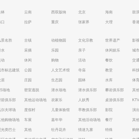
桂林
云南
西双版纳
北京
海南
鼓
海口
拉萨
重庆
张家界
大理
香
风景名胜
古镇
动植物园
文化宗教
世界遗产
影
潜水
采摘
乐园
亲子
休闲娱乐
城
运动
休闲
购物
活动
餐饮
交
城市标志建筑
公园
人文艺术馆
寺庙
教堂
科
故居
庄园
生态园
园林
水库
体
CS场地
密室逃脱
潜水场地
潜水俱乐部
攀岩俱乐部
其
射箭俱乐部
其他运动场地
农家乐
人妖秀
桌游俱乐部
KT
高尔夫球场
度假村
儿童体验馆
早教俱乐部
影院
演
其他购物场地
车展
嘉年华
其他活动场地
餐厅
其
观光类巴士
其他
牡丹花卉
情迷九寨
特殊
购