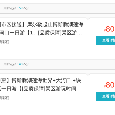
景区
太平山顶
寒山寺
贞丰文化街
用户点评：
5.0
/5分
秋月
圆明园
港珠澳大桥游
漓江三星游船
维多利亚港
福建土楼永定景区
九马画山
香炉湾沙滩
天坛公园
团市区接送】库尔勒起止博斯腾湖莲海
80
¥
河口一日游【1、[品质保障]景区游玩
，无套路 5月1人、10月1日 市区免
查看详
音郭楞
如：火车站，开发区都可】
用户点评：
4.9
/5分
惠】博斯腾湖莲海世界+大河口 +铁
80
¥
一日游【[品质保障]景区游玩时间充
路 库尔勒市区 ，火车站 开发区大门
查看详
音郭楞
接送】