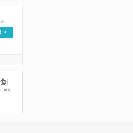
起
»
情
计划
划，助您