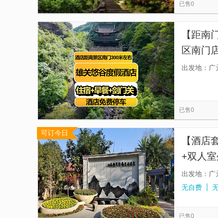
已售0
【距南门
区南门店
早餐
出发地：广
已售0
可订今日
【酒店
+双人
出发地：广
无自费
已售0