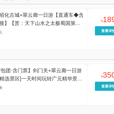
+昭化古城+翠云廊一日游【直通车◆含
18
¥
包接】【赏：天下山水之太极蜀国第二
古城]】
查看详
元
/包团·含门票】剑门关+翠云廊一日游
35
¥
·精选景区]一天时间玩转广元精华景
门关高铁站接送】
查看详
阁