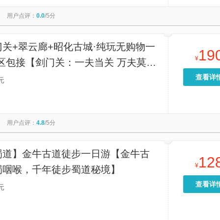
中国苍溪药文化博览园
白鹭湖国家水利风景区
广元县沟
用户点评：
0.0
/5分
剑门关古镇
广元市曾家山鸳鸯池林场
曾家山景区
明月峡古栈道遗址
关+翠云廊+昭化古城·纯玩无购物一
19
¥
区包接【剑⻔关：一夫当关 万夫莫开
险】
查看详
元
用户点评：
4.8
/5分
蜀道】金牛古道徒步一日游【金牛古
12
¥
蜀咽喉，千年徒步蜀道秘境】
查看详
元