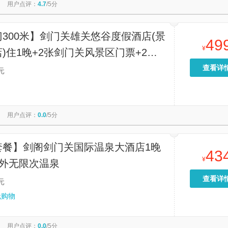
用户点评：
4.7
/5分
300米】剑门关雄关悠谷度假酒店(景
49
¥
)住1晚+2张剑门关风景区门票+2人
查看详
元
用户点评：
0.0
/5分
套餐】剑阁剑门关国际温泉大酒店1晚
43
¥
室外无限次温泉
查看详
元
无购物
用户点评：
0.0
/5分