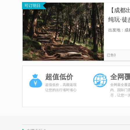
可订明日
【成都出
纯玩·徒
牛道，
出发地：成
难”的壮
已售0
超值低价
全网
超值低价，高额返现
全网最全覆
让您的出行省时省心
内、国际门
尽，让您一