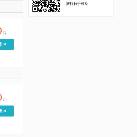
-- 旅行触手可及
9
起
»
情
0
起
»
情