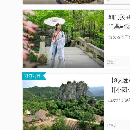
剑门关
门票●
都[昭化
出发地：广
已售0
可订明日
【8人团
【[小团
点，剑
出发地：剑
已售0