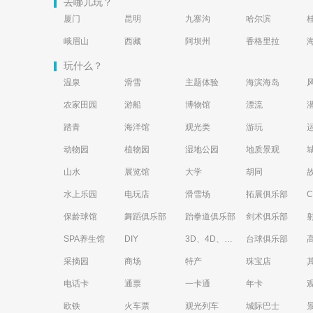
去哪儿玩？
厦门
昆明
九寨沟
哈尔滨
峨眉山
西藏
阿坝州
香格里拉
玩什么？
温泉
滑雪
主题体验
海滨海岛
农家田园
游船
博物馆
漂流
踏青
海洋馆
观光类
游玩
动物园
植物园
湿地公园
地质景观
山水
展览馆
大学
胡同
水上乐园
电玩店
滑雪场
拓展俱乐部
保龄球馆
舞蹈俱乐部
跆拳道俱乐部
剑术俱乐部
SPA养生馆
DIY
3D、4D、5D艺术体验馆
台球俱乐部
采摘园
商场
特产
珠宝店
电话卡
通票
一卡通
年卡
欧铁
火车票
观光列车
城际巴士