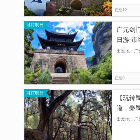
文庙
广元皇泽寺博物馆
寻乐书岩
览
信
已售12
金牛道拦马墙
越王楼
大蜀道不夜三国城
息
可订明日
剑门关国际温泉大酒店温泉中心
猿猱道
广元剑门
日游·市
蜀道天
出发地：广
已售0
可订明日
【玩转
道，秦
出发地：广