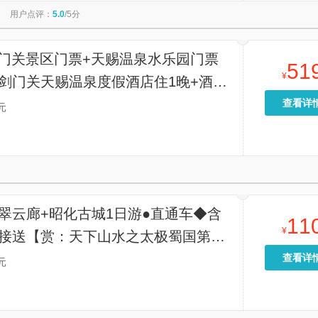
用户点评：
5.0
/5分
剑门关景区门票+天赐温泉水乐园门票
51
¥
】剑门关天赐温泉度假酒店住1晚+酒店
车
查看详
元
翠云廊+昭化古城1日游●直通车◆含
11
¥
包接送【赏：天下山水之太极蜀国第二
古城]】
查看详
元