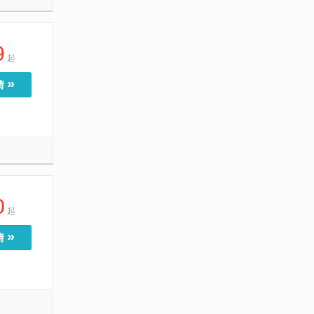
9
起
»
情
0
起
»
情