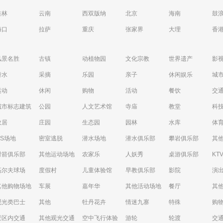
桂林
云南
西双版纳
北京
海南
鼓
海口
拉萨
重庆
张家界
大理
香
风景名胜
古镇
动植物园
文化宗教
世界遗产
影
潜水
采摘
乐园
亲子
休闲娱乐
城
运动
休闲
购物
活动
餐饮
交
城市标志建筑
公园
人文艺术馆
寺庙
教堂
科
故居
庄园
生态园
园林
水库
体
CS场地
密室逃脱
潜水场地
潜水俱乐部
攀岩俱乐部
其
射箭俱乐部
其他运动场地
农家乐
人妖秀
桌游俱乐部
KT
高尔夫球场
度假村
儿童体验馆
早教俱乐部
影院
演
其他购物场地
车展
嘉年华
其他活动场地
餐厅
其
观光类巴士
其他
牡丹花卉
情迷九寨
特殊
购
景区内交通
其他观光交通
空中飞行体验
游轮
轮渡
交