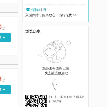
保障计划
入园保障，购票放心，出行无忧 >>
0
起
浏览历史
»
情
8
起
»
情
扫一扫，即可下载“去哪儿旅
行”客户端