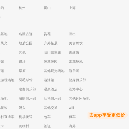
浪屿
杭州
黄山
上海
港
视基地
名胜古迹
赏花
演出
市风光
地质公园
户外拓展
美食餐饮
通
其他
旧门票主题
古建筑
技馆
遗址
陵墓陵园
赏花场地
育馆
草原
其他观光场地
游乐园
他游玩场地
羽毛球馆
游泳馆
健身俱乐部
V
瑜伽俱乐部
温泉酒店
洗浴中心
出场地
游艇俱乐部
活动俱乐部
其他休闲场地
他餐饮
码头
其他交通
wifi
去app享受更低价
物村直通车
机场接送
包车
租车
通卡
购物村
签证
海外