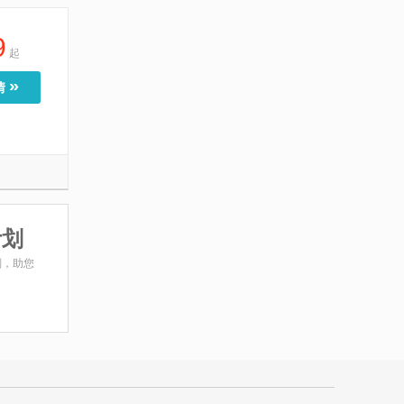
9
起
»
情
计划
划，助您