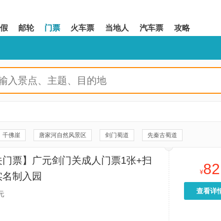
假
邮轮
门票
火车票
当地人
汽车票
攻略
千佛崖
唐家河自然风景区
剑门蜀道
先秦古蜀道
蜀道剑门关旅游景区-天梯峡
广元市博物馆
皇泽寺
云中牧场
关门票】广元剑门关成人门票1张+扫
82
羌人谷
泸定桥景区
孟屯河谷风景区
广元曾家山滑雪场
¥
实名制入园
东拉山大峡谷
叠溪松坪沟景区
甘海子风景区
古路村
查看详
元
峡
剑门关天赐温泉
剑门关地质博物馆
剑门关漂流