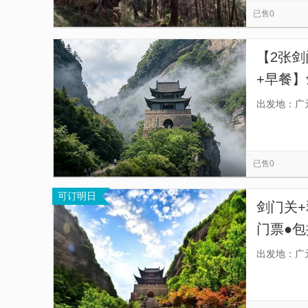
已售0
【2张
+早餐
免费停
出发地：广
已售0
可订明日
剑门关+
门票●
都[昭化
出发地：广