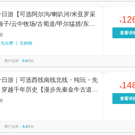
日游【可选阿尔沟/喇叭河/米亚罗采
12
¥
海子/云中牧场/古蜀道/甲尔猛措/东拉
轻徒步】
查看详
都
无自费
无购物
用户点评：
5.0
/5分
一日游｜可选西线南线北线・纯玩・先
14
¥
・穿越千年历史【漫步先秦金牛古道，
历史文脉，沉浸式感受 “蜀道难” 的
查看详
都
沧桑。】
用户点评：
4.4
/5分