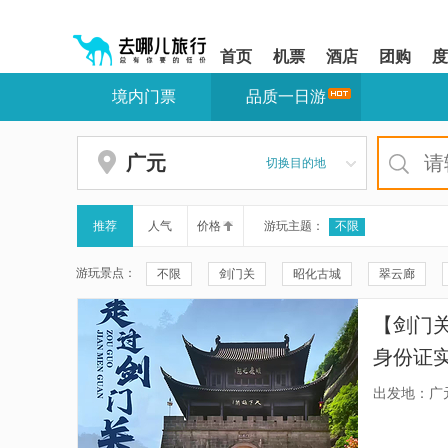
请
提
提
按
示:
示:
shift+enter
您
您
首页
机票
酒店
团购
度
进
已
已
入
进
离
境内门票
品质一日游
去
入
开
哪
网
网
网
站
站
智
导
导
广元
切换目的地
能
航
航
导
区,
区
盲
本
语
区
推荐
人气
价格
游玩主题：
不限
音
域
引
含
游玩景点：
不限
剑门关
昭化古城
翠云廊
导
有
模
6
悬空玻璃观景平台
鸟道
皇柏
剑门
式
个
【剑门
模
野马海子
纳山
二郎山喇叭河风景区
块,
身份证
按
汶川羌人谷滑雪场
米亚罗风景区
阿尔沟
下
出发地：广
Tab
九子屯-露营地
九鼎山
理小路
明月
键
浏