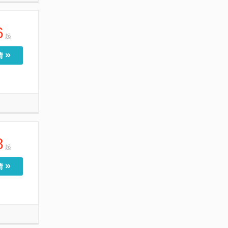
6
起
»
情
8
起
»
情