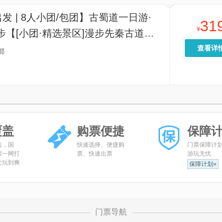
发 | 8人小团/包团】古蜀道一日游·
31
¥
步【[小团·精选景区]漫步先秦古道金
触摸千年历史文脉，沉浸式感受“蜀道
查看详
都
阔与沧桑】
覆盖
购票便捷
保障
盖，国
快速选择、便捷购
门票保障计
票一网打
票、快速出票
游玩无忧
次玩到爽
保障计划»
门票导航