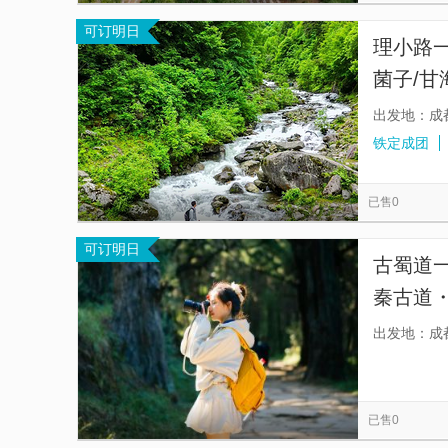
可订明日
理小路一
菌子/甘
山|户外
出发地：成
铁定成团
已售0
可订明日
古蜀道
秦古道
触摸千年
出发地：成
壮阔与
已售0