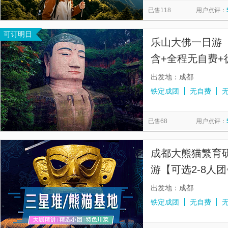
已售118
用户点评：
可订明日
乐山大佛一日游【
含+全程无自费+
都旅游门票】
出发地：成都
铁定成团
无自费
已售68
用户点评：
成都大熊猫繁育
游【可选2-8人
导游丨三环含接
出发地：成都
铁定成团
无自费