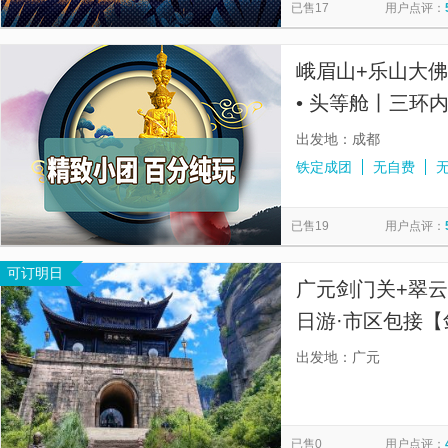
已售17
用户点评：
峨眉山+乐山大
• 头等舱丨三环
色2餐】
出发地：成都
铁定成团
无自费
已售19
用户点评：
可订明日
广元剑门关+翠云
日游·市区包接【
蜀道天险】
出发地：广元
已售0
用户点评：