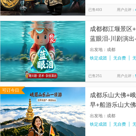
慕田峪长城
太平山顶
寒山寺
西安事变旧址五间厅
览
信
已售493
用户点评：
贞丰文化街
都江堰景区
漓江三星游船
南湖秋月
息
佛山市祖庙博物馆
金紫荆广场
天星小轮
九马画山
成都都江堰景区
蓝眼泪-川剧演出
◆100%品质纯玩
出发地：成都
铁定成团
无自费
已售251
用户点评：
可订今日
成都乐山大佛+
早+船游乐山大佛
出发地：成都
铁定成团
无自费