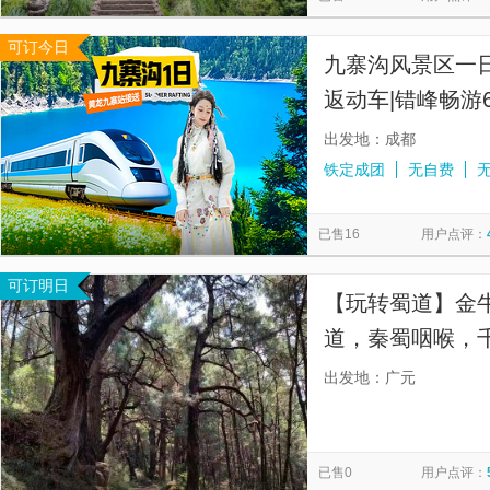
可订今日
九寨沟风景区一日
返动车|错峰畅游
出发地：成都
铁定成团
无自费
已售16
用户点评：
可订明日
【玩转蜀道】金
道，秦蜀咽喉，
出发地：广元
已售0
用户点评：