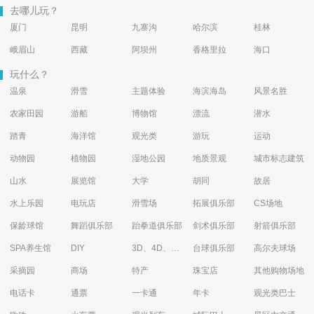
去哪儿玩？
厦门
昆明
九寨沟
哈尔滨
桂林
峨眉山
西藏
阿坝州
香格里拉
海口
玩什么？
温泉
滑雪
主题体验
海滨海岛
风景名胜
农家田园
游船
博物馆
漂流
潜水
踏青
海洋馆
观光类
游玩
运动
动物园
植物园
湿地公园
地质景观
城市标志建筑
山水
展览馆
大学
胡同
故居
水上乐园
电玩店
滑雪场
拓展俱乐部
CS场地
保龄球馆
舞蹈俱乐部
跆拳道俱乐部
剑术俱乐部
射箭俱乐部
SPA养生馆
DIY
3D、4D、5D艺术体验馆
台球俱乐部
高尔夫球场
采摘园
商场
特产
珠宝店
其他购物场地
电话卡
通票
一卡通
年卡
观光类巴士