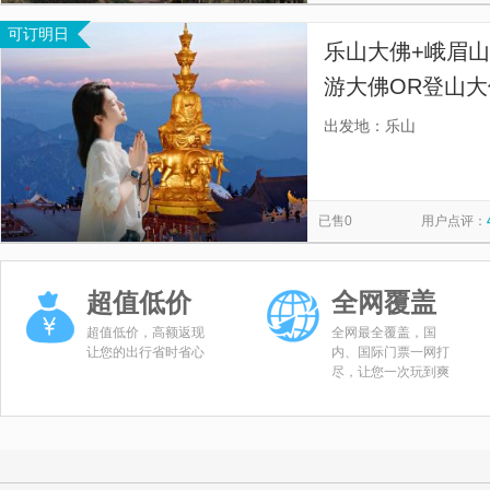
可订明日
乐山大佛+峨眉
游大佛OR登山大
票，一天高效玩
出发地：乐山
产，可选成都O
已售0
用户点评：
超值低价
全网覆盖
超值低价，高额返现
全网最全覆盖，国
让您的出行省时省心
内、国际门票一网打
尽，让您一次玩到爽