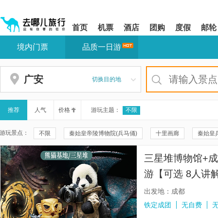
请
提
提
按
示:
示:
shift+enter
您
您
首页
机票
酒店
团购
度假
邮轮
进
已
已
入
进
离
境内门票
品质一日游
去
入
开
哪
网
网
网
站
站
智
导
导
广安
切换目的地
能
航
航
导
区,
区
盲
本
语
区
推荐
人气
价格
游玩主题：
不限
音
域
引
含
游玩景点：
不限
秦始皇帝陵博物院(兵马俑)
十里画廊
秦始皇
导
有
模
6
秦兵马俑三号坑遗址
华清宫
颐和园
20元人民币
式
个
三星堆博物馆+
模
兴坪古镇
秦兵马俑二号坑遗址大厅
遇龙河景区
遇
块,
游【可选 8人讲
按
珠海大剧院
周庄
云水谣景区
周庄沈厅
双桥
上门接人】
下
出发地：成都
Tab
福建土楼(南靖)云水谣景区-怀远楼
福建土楼(南靖)云水谣景区-
铁定成团
无自费
键
浏