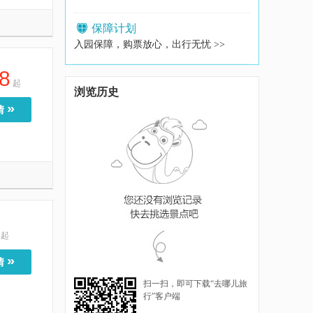
保障计划
入园保障，购票放心，出行无忧 >>
8
起
浏览历史
»
情
起
»
情
扫一扫，即可下载“去哪儿旅
行”客户端