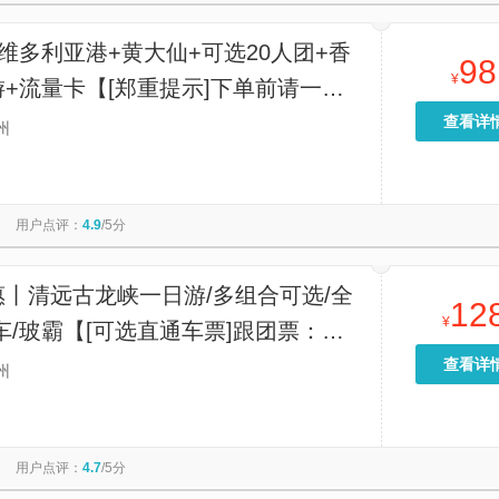
维多利亚港+黄大仙+可选20人团+香
98
¥
+流量卡【[郑重提示]下单前请一定
页套餐表,或咨询客服,根据自己喜好
查看详
州
,以免造成不必要的误解;】
用户点评：
4.9
/5分
丨清远古龙峡一日游/多组合可选/全
12
¥
车/玻霸【[可选直通车票]跟团票：广
出发，统一出发；自行前往漂流单人票
查看详
州
安排时间，导航直达】
用户点评：
4.7
/5分