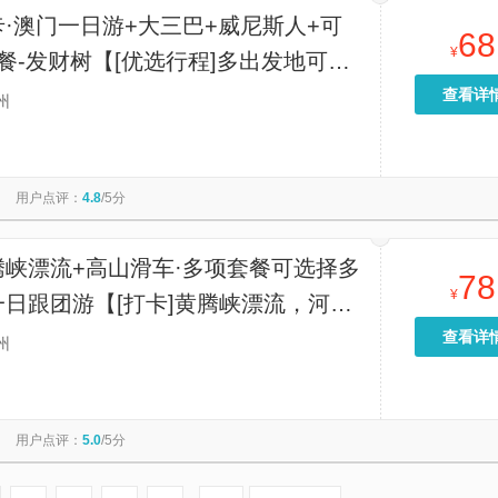
·澳门一日游+大三巴+威尼斯人+可
68
¥
餐-发财树【[优选行程]多出发地可选|
史城区经典游+大三巴+威尼斯人+巴黎
查看详
州
】
用户点评：
4.8
/5分
腾峡漂流+高山滑车·多项套餐可选择多
78
¥
日跟团游【[打卡]黄腾峡漂流，河道
，河道长而陡，刺激游客的感官】
查看详
州
用户点评：
5.0
/5分