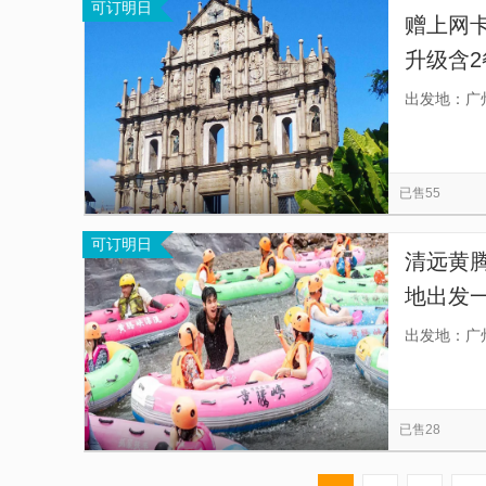
可订明日
赠上网卡
升级含2
澳门历
出发地：广
人铁塔
已售55
可订明日
清远黄
地出发一
落差大
出发地：广
已售28