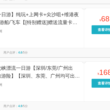
一日游】纯玩+上网卡+尖沙咀+维港夜
68
¥
游船/飞车【[特别赠送]赠送流量卡
2岁即赠送一张），让您无需开通国际
查看详
州
可上网】
用户点评：
4.6
/5分
峡漂流一日游【深圳/东莞/广州出
16
¥
旅游险】【深圳、东莞、广州均可出
卡古龙峡全程漂流，抵达清远每人赠送
查看详
州
】
用户点评：
4.9
/5分