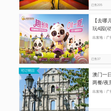
已售205
【去哪儿
玩4园(
园)+可
出发地：广
已售37
可订明日
澳门一
两餐/夜
选+多
出发地：广
不进任