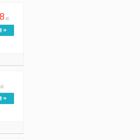
8
起
»
情
起
»
情