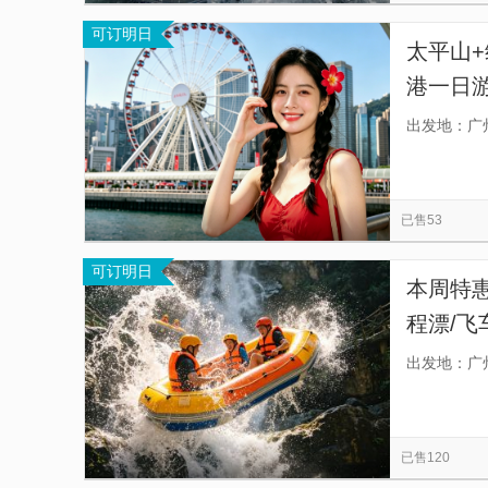
可订明日
太平山+
港一日游
看清详情
出发地：广
选择套餐
已售53
可订明日
本周特惠
程漂/飞
州往返
出发地：广
：自由
已售120