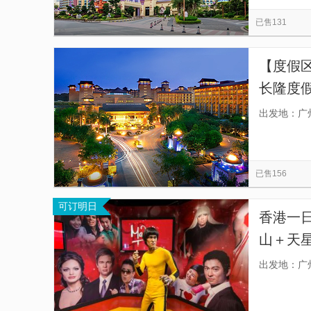
尖沙咀
长隆野生动物世界
圆明新园
览
信
已售131
长隆欢乐世界
江门三十三墟街
香港杜莎
息
Big Bus香港观光巴士游
广州本地玩乐
长
【度假区
长隆度
+可选
出发地：广
已售156
可订明日
香港一
山＋天星
卡（一
出发地：广
一个适