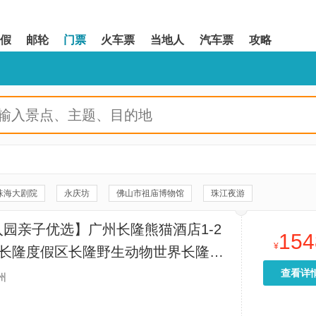
假
邮轮
门票
火车票
当地人
汽车票
攻略
珠海大剧院
永庆坊
佛山市祖庙博物馆
珠江夜游
维多利亚港
天星小轮
佛山岭南新天地
金紫荆广场
园亲子优选】广州长隆熊猫酒店1-2
154
盖路商业步行街
香炉湾沙滩
港珠澳大桥游
啬色园黄大仙祠
¥
州长隆度假区长隆野生动物世界长隆水
假区
余荫山房
景山公园
澳门巴黎铁塔（澳门巴黎人）
可选广州长隆国际大马戏
查看详
州
纪念馆
香港摩天轮
香港故宫文化博物馆
沙湾古镇