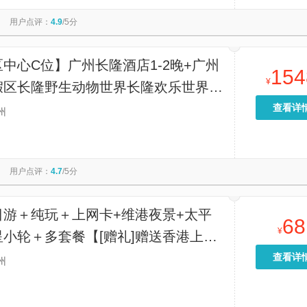
广州长隆国际大马戏
香港会议展览中心
白云山
用户点评：
4.9
/5分
夫人蜡像馆
孙中山故居纪念馆
南风古灶
香港电车叮叮车
隆飞鸟乐园
西九文化区
小鸟天堂
中心C位】广州长隆酒店1-2晚+广州
154
¥
假区长隆野生动物世界长隆欢乐世界
广州长隆国际大马戏
查看详
州
用户点评：
4.7
/5分
日游＋纯玩＋上网卡+维港夜景+太平
68
¥
小轮＋多套餐【[赠礼]赠送香港上网
人一张）多地出发+多行程可选（总有
查看详
州
合您）】