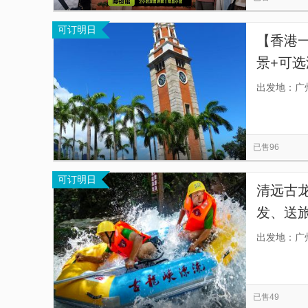
可订明日
【香港
景+可选
（满1
出发地：广
漫游也
已售96
可订明日
清远古龙
发、送
发，打
出发地：广
一瓶水
已售49