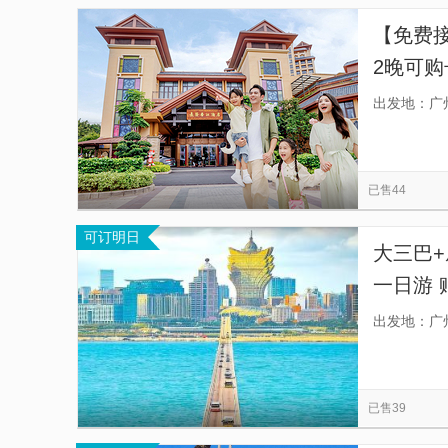
【免费
2晚可
飞鸟乐
出发地：广
已售44
可订明日
大三巴+
一日游 
门历史
出发地：广
铁塔】
已售39