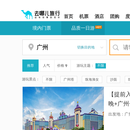
请
提
提
按
示:
示:
shift+enter
您
您
首页
机票
酒店
团购
度
进
已
已
入
进
离
境内门票
品质一日游
去
入
开
哪
网
网
网
站
站
智
导
导
广州
切换目的地
能
航
航
导
区,
区
盲
本
语
区
推荐
人气
价格
游玩主题：
不限
音
域
引
含
游玩景点：
不限
广州塔
珠海渔女
沙面
导
有
模
6
太平山顶
星光大道
情侣路
陈家祠
式
个
【提前入
模
清晖园博物馆
佛山黄飞鸿纪念馆
大良华
块,
晚+广
按
尖沙咀钟楼
大三巴牌坊
澳门威尼斯人度
上乐园
下
出发地：广
Tab
广州长隆度假区
逢简水乡
黄埔军校旧址
键
浏