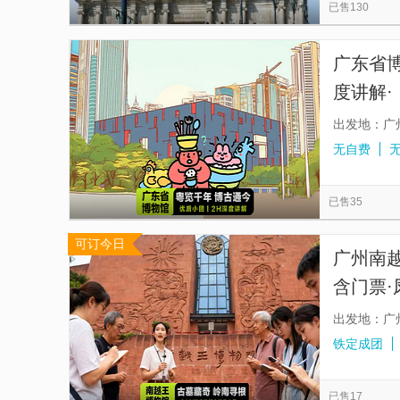
已售130
广东省博
度讲解
出发地：广
无自费
已售35
可订今日
广州南越
含门票·
出发地：广
铁定成团
已售17