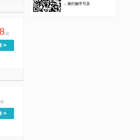
-- 旅行触手可及
8
起
»
情
起
»
情