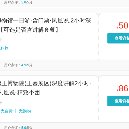
用户点评：
5.0
/5分
物馆一日游·含门票·凤凰说.2小时深
50
¥
·【可选是否含讲解套餐】
查看详
州
无购物
用户点评：
4.5
/5分
王博物院(王墓展区)深度讲解2小时·
86
¥
凤凰说·精致小团
查看详
州
无自费
无购物
用户点评：
5.0
/5分