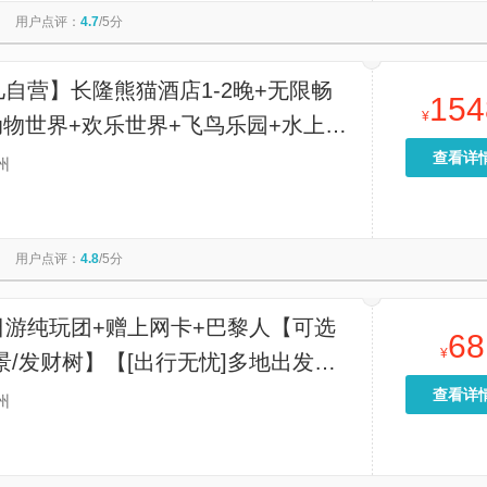
用户点评：
4.7
/5分
自营】长隆熊猫酒店1-2晚+无限畅
154
¥
动物世界+欢乐世界+飞鸟乐园+水上乐
选大马戏晚餐套票
查看详
州
用户点评：
4.8
/5分
日游纯玩团+赠上网卡+巴黎人【可选
68
¥
景/发财树】【[出行无忧]多地出发可
套餐可选丨澳门精华景点一站游览 全程
查看详
州
何购物店无任何强制消费】