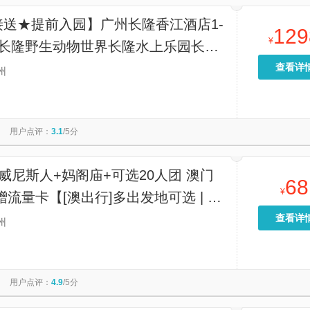
接送★提前入园】广州长隆香江酒店1-
129
¥
购长隆野生动物世界长隆水上乐园长隆
园/广州长隆国际大马戏
查看详
州
用户点评：
3.1
/5分
威尼斯人+妈阁庙+可选20人团 澳门
68
¥
赠流量卡【[澳出行]多出发地可选 | 澳
城区经典游+大三巴+威尼斯人+巴黎人
查看详
州
用户点评：
4.9
/5分