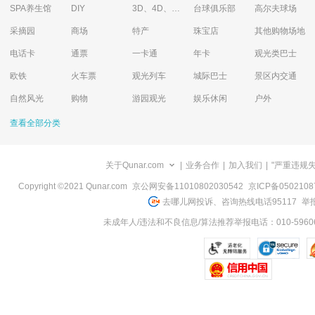
SPA养生馆
DIY
3D、4D、5D艺术体验馆
台球俱乐部
高尔夫球场
采摘园
商场
特产
珠宝店
其他购物场地
电话卡
通票
一卡通
年卡
观光类巴士
欧铁
火车票
观光列车
城际巴士
景区内交通
自然风光
购物
游园观光
娱乐休闲
户外
查看全部分类
关于Qunar.com
|
业务合作
|
加入我们
|
"严重违规
Copyright ©2021 Qunar.com
京公网安备11010802030542
京ICP备050210
去哪儿网投诉、咨询热线电话95117
举报
未成年人/违法和不良信息/算法推荐举报电话：010-59606