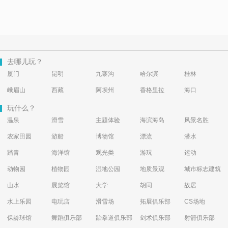
去哪儿玩？
厦门
昆明
九寨沟
哈尔滨
桂林
峨眉山
西藏
阿坝州
香格里拉
海口
玩什么？
温泉
滑雪
主题体验
海滨海岛
风景名胜
农家田园
游船
博物馆
漂流
潜水
踏青
海洋馆
观光类
游玩
运动
动物园
植物园
湿地公园
地质景观
城市标志建筑
山水
展览馆
大学
胡同
故居
水上乐园
电玩店
滑雪场
拓展俱乐部
CS场地
保龄球馆
舞蹈俱乐部
跆拳道俱乐部
剑术俱乐部
射箭俱乐部