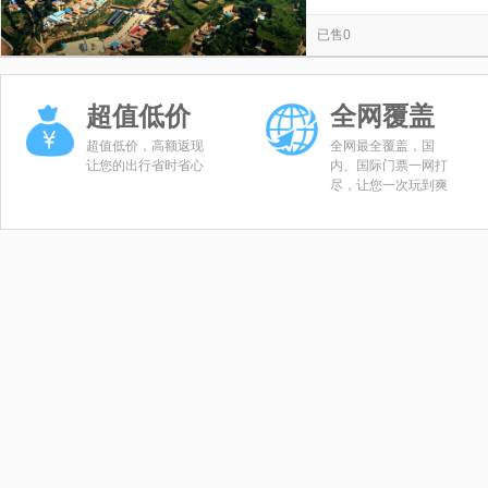
马锡五审判方式陈列馆(南梁法治教育培训中心)
陇东古石刻艺
览
信
已售0
镇原县超越体育运动中心
大红马草原
环县道情皮影博物
息
子午岭国家森林公园
杨胡套子草原
西山文昌阁景区
超值低价
全网覆盖
华池县林镇乡东华池村农家法治书屋
陕甘红军纪念馆
陕
超值低价，高额返现
全网最全覆盖，国
保全寺
庆阳本地玩乐
南梁革命纪念馆
让您的出行省时省心
内、国际门票一网打
尽，让您一次玩到爽