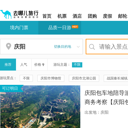
请
提
提
按
示:
示:
shift+enter
您
您
首页
机票
酒店
团购
度假
邮轮
进
已
已
入
进
离
境内门票
品质一日游
去
入
开
哪
网
网
网
站
站
智
导
导
庆阳
切换目的地
能
航
航
导
区,
区
盲
本
语
区
推荐
人气
价格
游玩主题：
不限
音
域
引
含
游玩景点：
不限
庆阳市博物馆
庆阳市北湖公园
战国秦长城镇
导
有
模
6
可订明日
正宁县博物馆
正宁县博物馆展厅
镇原县博物馆
庆
式
个
庆阳包车地陪导
模
正宁县人民广场
正宁大樱桃种植专业合作社
正宁关川瀑
块,
商务考察【庆阳
按
庆阳新冰雪乐园
庆阳市大剧院
兴隆山古建筑群
保
送旅游展会商务
下
出发地：庆阳
Tab
列宁小学校史陈列馆
正洋苹果公园
华池县博物馆
键
浏