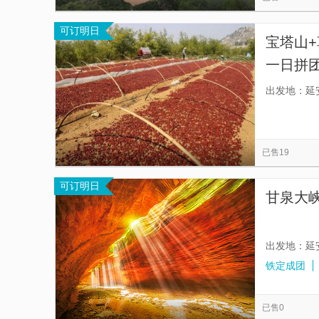
可订明日
宝塔山+
一日拼
出发地：延
已售19
可订明日
甘泉大
出发地：延
铁定成团
已售0