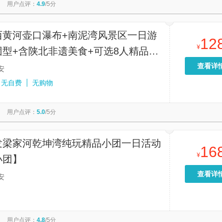
用户点评：
4.9
/5分
西黄河壶口瀑布+南泥湾风景区一日游
12
¥
型+含陕北非遗美食+可选8人精品
查看详
安
无自费
无购物
用户点评：
5.0
/5分
发梁家河乾坤湾纯玩精品小团一日活动
16
¥
小团】
查看详
安
用户点评：
4.8
/5分