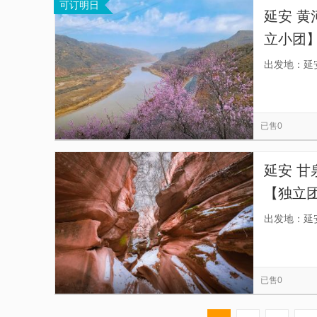
可订明日
延安 黄
立小团
还可以
出发地：延
已售0
延安 甘
【独立
出行】
出发地：延
已售0