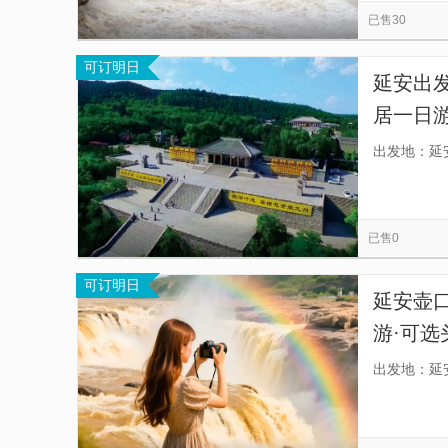
已售30
可订明日
延安出发
居一日游
咨询客
出发地：延
已售0
可订明日
延安壶口
游·可选
式环线]
出发地：延
坡+知