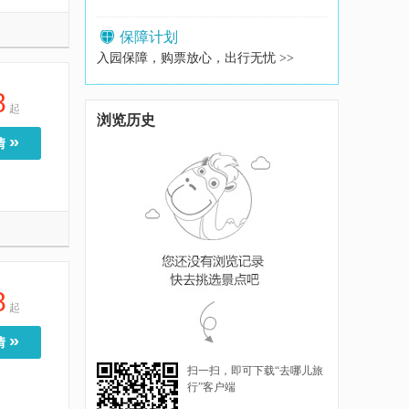
保障计划
入园保障，购票放心，出行无忧 >>
8
起
浏览历史
»
情
8
起
»
情
扫一扫，即可下载“去哪儿旅
行”客户端