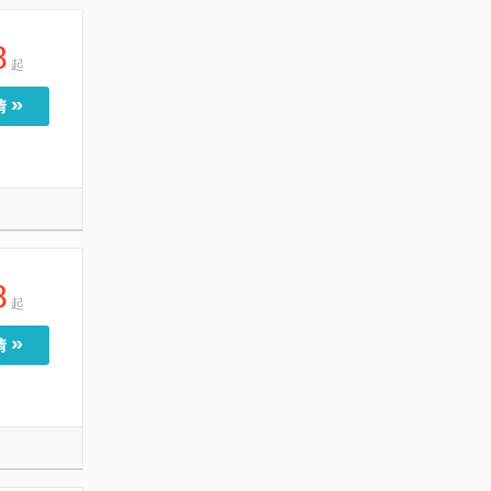
8
起
»
情
8
起
»
情