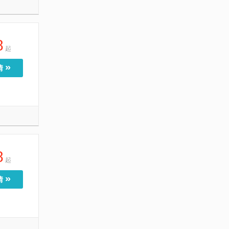
8
起
»
情
8
起
»
情