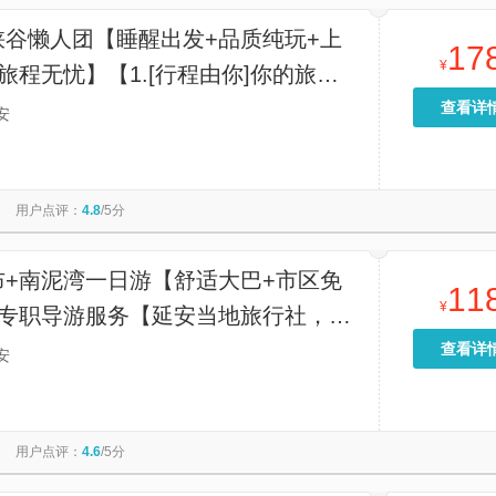
峡谷懒人团【睡醒出发+品质纯玩+上
17
¥
旅程无忧】【1.[行程由你]你的旅行
，小团游、睡醒晚出发，免排队。】
查看详
安
用户点评：
4.8
/5分
布+南泥湾一日游【舒适大巴+市区免
11
¥
+专职导游服务【延安当地旅行社，专
二年,5年以上专线导游】
查看详
安
用户点评：
4.6
/5分