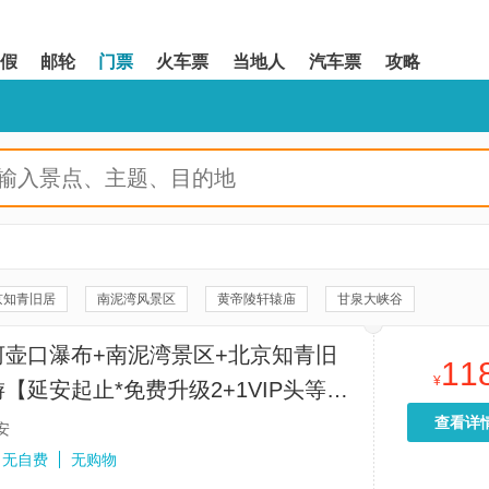
假
邮轮
门票
火车票
当地人
汽车票
攻略
京知青旧居
南泥湾风景区
黄帝陵轩辕庙
甘泉大峡谷
命旧址
秦始皇帝陵博物院(兵马俑)
华清宫
大唐不夜城
河壶口瀑布+南泥湾景区+北京知青旧
11
楼广场
茂陵博物馆
大雁塔北广场
乾陵
大雁塔
¥
【延安起止*免费升级2+1VIP头等舱
《复活的军团》演出
西安千古情
法门文化景区
送】
查看详
安
《12.12》西安事变演出
秦兵马俑三号坑遗址
永兴坊
无自费
无购物