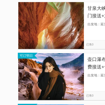
甘泉大
门接送+
你做主
出发地：延
已售0
可订明日
壶口瀑
费接送
业地接十
出发地：延
已售0