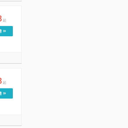
8
起
»
情
8
起
»
情