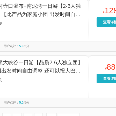
河壶口瀑布+南泥湾一日游【2-6人独
12
¥
】【此产品为家庭小团 出发时间自由
报大团出行】
查看详
安
用户点评：
5.0
/5分
泉大峡谷一日游【品质2-6人独立团】
88
¥
团出发时间自由调整 还可以报大巴团
查看详
安
用户点评：
5.0
/5分