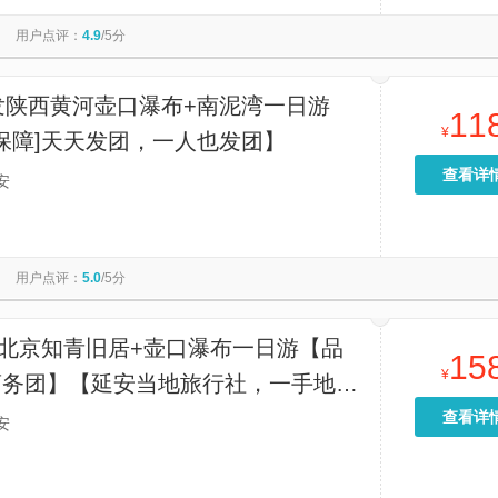
大慈恩寺
延安革命纪念馆
西安事变旧址五间厅
西安博物院
用户点评：
4.9
/5分
川黄河乾坤湾景区
《驼铃传奇》秀
小雁塔遗址公园
骊山
山西黄河壶口瀑布旅游区
卧龙寺
华山西峰索道
华山北峰
发陕西黄河壶口瀑布+南泥湾一日游
11
¥
保障]天天发团，一人也发团】
查看详
安
用户点评：
5.0
/5分
+北京知青旧居+壶口瀑布一日游【品
15
¥
人商务团】【延安当地旅行社，一手地
心出游。】
查看详
安