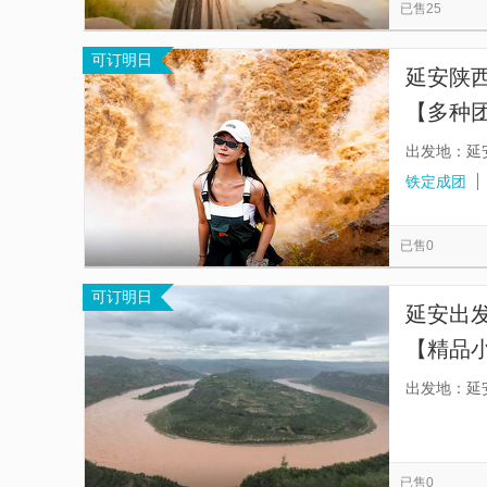
已售25
可订明日
延安陕
【多种团
团】
出发地：延
铁定成团
已售0
可订明日
延安出
【精品
出发地：延
已售0