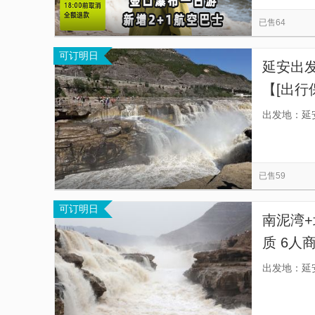
秦始皇兵马俑一号陪葬坑
陕西历史博物馆
览
信
已售64
延安1938文化街区
红秀《延安延安》
延
息
可订明日
文安驿镇
梁家河村
金延安旅游度假区
延安出
【[出行
出发地：延
已售59
可订明日
南泥湾
质 6
接，安
出发地：延