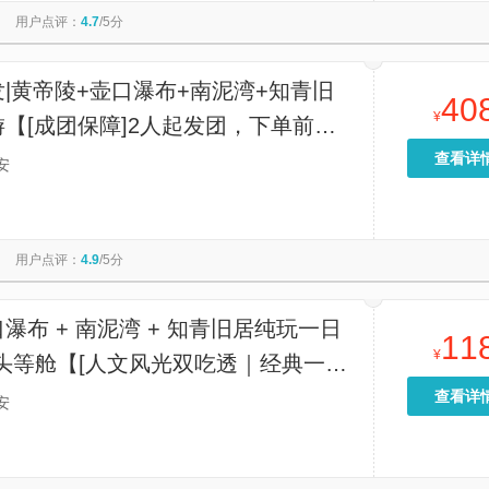
用户点评：
4.7
/5分
|黄帝陵+壶口瀑布+南泥湾+知青旧
40
¥
【[成团保障]2人起发团，下单前请
服，如已成团，1人也可报名。】
查看详
安
用户点评：
4.9
/5分
瀑布 + 南泥湾 + 知青旧居纯玩一日
11
¥
头等舱【[人文风光双吃透｜经典一站
 一次性打卡壶口瀑布+南泥湾+黄土高
查看详
安
青旧居四大核心景点】