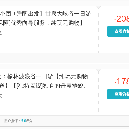
人小团 +睡醒出发】甘泉大峡谷一日游
20
¥
保障]优秀向导服务，纯玩无购物】
查看详
安
发：榆林波浪谷一日游【纯玩无购物
17
¥
送】【[独特景观]独有的丹霞地貌，
人感叹大自然的鬼斧神工】
查看详
安
用户点评：
5.0
/5分