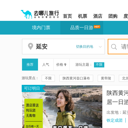
请
提
提
按
示:
示:
shift+enter
您
您
首页
机票
酒店
团购
度
进
已
已
入
进
离
境内门票
品质一日游
去
入
开
哪
网
网
网
站
站
智
导
导
延安
切换目的地
能
航
航
导
区,
区
盲
本
语
区
推荐
人气
价格
游玩主题：
不限
音
域
引
含
游玩景点：
不限
陕西黄河壶口瀑布
黄帝陵
北
导
有
模
6
可订明日
枣园革命旧址
杨家岭革命旧址
王家坪革
式
个
陕西黄
模
回民街
华山
黄土高坡观景台
钟鼓
块,
居一日游
按
宝塔山
西安城墙
陕西波浪谷景区
*市区接
下
出发地：延
Tab
《长恨歌》演出
历史舞台剧《延安保育院》
铁定成团
键
浏