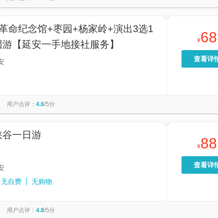
革命纪念馆+枣园+杨家岭+演出3选1
68
¥
团游【延安一手地接社服务】
查看详
安
用户点评：
4.6
/5分
峡谷一日游
88
¥
查看详
安
无自费
无购物
用户点评：
4.8
/5分