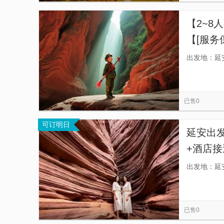
【2~8
【[服务
出发地：延
已售0
可订明日
延安出
+酒店接
不禁让
出发地：延
已售0