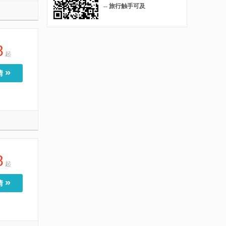
-- 旅行触手可及
8
起
»
情
8
起
»
情