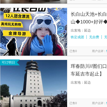
长白山天池+长
山◆1000+好
出发地：延边
铁定成团
无自费
已售0
用户点评：
可订明日
珲春防川//图们
车延吉市起止】【
独立包车，深度
出发地：延边
已售0
用户点评：