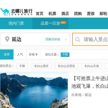
请
提
提
按
示:
示:
shift+enter
您
您
首页
机票
酒店
团购
度假
邮轮
进
已
已
入
进
离
境内门票
品质一日游
去
入
开
哪
网
网
网
站
站
智
导
导
延边
切换目的地
能
航
航
导
区,
区
盲
本
语
区
推荐
人气
价格
游玩主题：
不限
音
域
引
含
游玩景点：
不限
长白山景区
长白山北景区
长白山天池
导
有
模
6
聚龙泉
长白山西景区
地下森林
图们国门景区
式
个
【可抢票上午进
模
珲春圈河口岸
图们江广场
一眼望三国
图们口岸8
块,
池观飞瀑，长白
按
吴大澂雕像
谷底林海
中国朝鲜族民俗园
龙虎石刻
赏苔原花海登顶
下
出发地：延边
Tab
图们市中朝铁路国门
长白山驯鹿森林
长白山南景区
键
浏