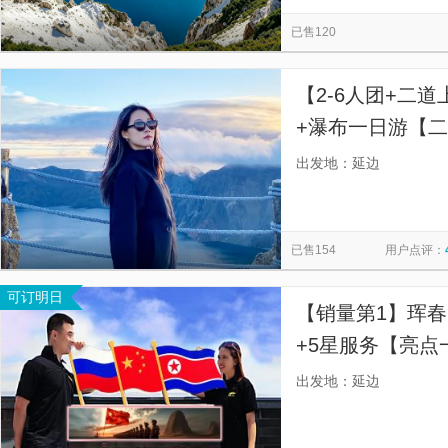
王池
龙虎阁
延边博物馆
大泉河(魔界)漂流
览
信
已售120
长白山九溪听泉景区
汉拿山温泉
长白山魔界漂流
息
87号界碑
帽儿山国家森林公园
高山花园
长白山原
【2-6人团+二
延吉恐龙王国
+瀑布一日游【
式送达长白山北
出发地：延边
已售154
用户点评：
可订明日
【销量第1】珲
+5星服务【亮点
总社发团，可选大
出发地：延边
物，无隐形消费