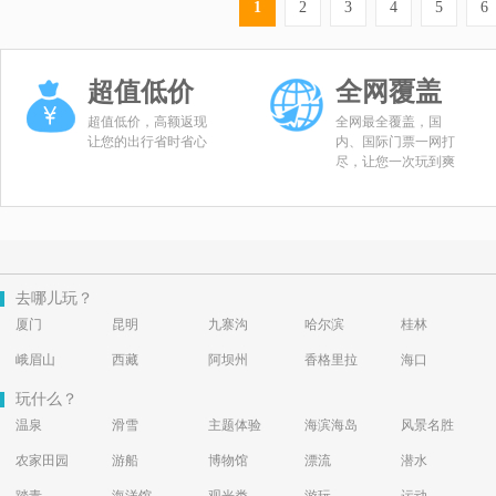
1
2
3
4
5
6
超值低价
全网覆盖
超值低价，高额返现
全网最全覆盖，国
让您的出行省时省心
内、国际门票一网打
尽，让您一次玩到爽
去哪儿玩？
厦门
昆明
九寨沟
哈尔滨
桂林
峨眉山
西藏
阿坝州
香格里拉
海口
玩什么？
温泉
滑雪
主题体验
海滨海岛
风景名胜
农家田园
游船
博物馆
漂流
潜水