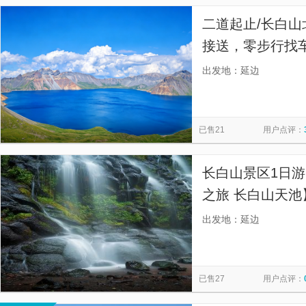
二道起止/长白山北坡
接送，零步行找
出发地：延边
已售21
用户点评：
长白山景区1日游
之旅 长白山天
季，十里不同天
出发地：延边
已售27
用户点评：