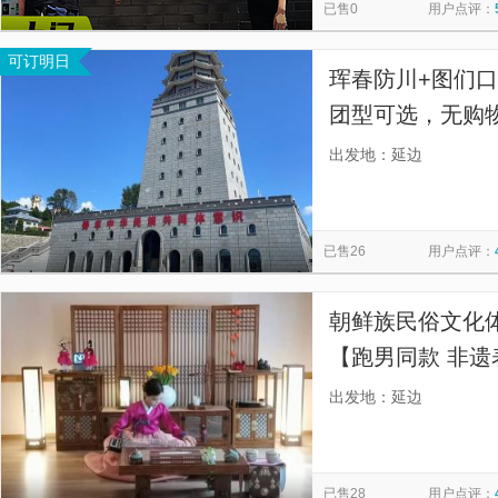
已售0
用户点评：
可订明日
珲春防川+图们
团型可选，无购
出发地：延边
已售26
用户点评：
朝鲜族民俗文化
【跑男同款 非
沉浸式旅游】
出发地：延边
已售28
用户点评：