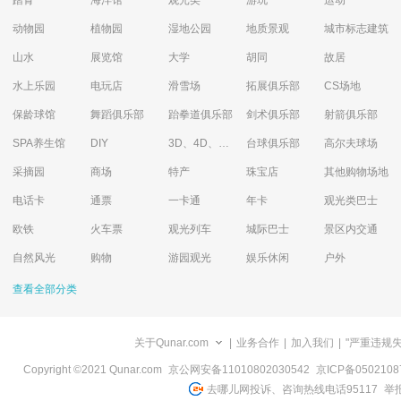
踏青
海洋馆
观光类
游玩
运动
动物园
植物园
湿地公园
地质景观
城市标志建筑
山水
展览馆
大学
胡同
故居
水上乐园
电玩店
滑雪场
拓展俱乐部
CS场地
保龄球馆
舞蹈俱乐部
跆拳道俱乐部
剑术俱乐部
射箭俱乐部
SPA养生馆
DIY
3D、4D、5D艺术体验馆
台球俱乐部
高尔夫球场
采摘园
商场
特产
珠宝店
其他购物场地
电话卡
通票
一卡通
年卡
观光类巴士
欧铁
火车票
观光列车
城际巴士
景区内交通
自然风光
购物
游园观光
娱乐休闲
户外
查看全部分类
关于Qunar.com
|
业务合作
|
加入我们
|
"严重违规
Copyright ©2021 Qunar.com
京公网安备11010802030542
京ICP备050210
去哪儿网投诉、咨询热线电话95117
举报