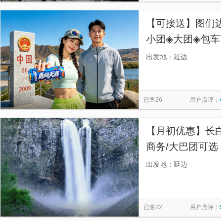
【可接送】图们
小团◈大团◈包
藏套路，无强制消
出发地：延边
力，总有一个团
已售26
用户点评：
【月初优惠】长
商务/大巴团可选
动，精华景点全
出发地：延边
已售22
用户点评：