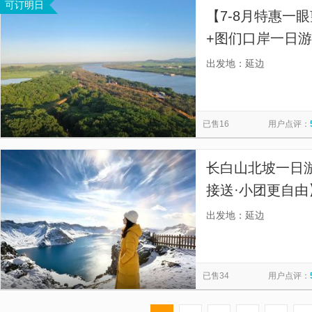
可订明日
【7-8月特惠一
+图们口岸一日游
团型供您随意选
出发地：延边
已售16
用户点评：
长白山北坡一日游
接送·小团更自由
门接送，为客人
出发地：延边
已售34
用户点评：