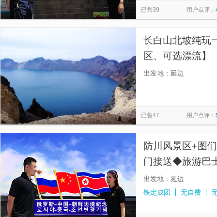
已售39
用户点评：
长白山北坡纯玩
区、可选漂流】
等，可选漂流】
出发地：延边
已售47
用户点评：
防川风景区+图
门接送◆旅游巴士
票】
出发地：延边
铁定成团
无自费