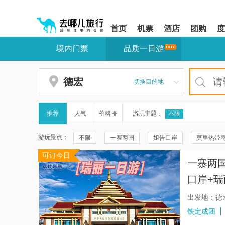
请
提
提
按
示:
示:
shift+enter
您
您
首页
机票
酒店
团购
度
进
已
已
入
进
离
境内门票
品质一日游
去
入
开
哪
网
网
网
站
站
智
导
导
德宏
切换目的地
能
航
航
导
区,
区
盲
本
语
区
推荐
人气
价格
游玩主题：
不限
音
域
引
含
游玩景点：
不限
一寨两国
姐告口岸
莫里热带
导
有
模
6
可订今日
莫里瀑布
姐告口岸-天涯地角
后谷咖啡工
式
个
一寨两
模
勐焕银塔
勐巴娜西珍奇园
瑞丽独树成林
块,
口岸+瑞
按
和顺古镇景区
傣族古镇
喊沙奘寺
拼小团
下
出发地：德
Tab
腾冲悦椿温泉村
国殇墓园
腾冲热海风景
铁定成团
键
浏