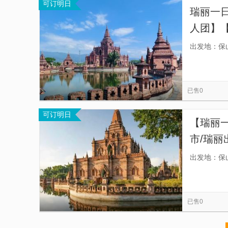
可订明日
瑞丽一日
人团】【
出门/多
出发地：保
已售0
可订明日
【瑞丽一
市/瑞丽
联]一寨
出发地：保
等 一
已售0