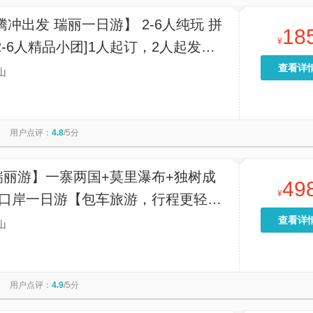
腾冲出发 瑞丽一日游】 2-6人纯玩 拼
18
¥
2-6人精品小团]1人起订，2人起发
绝拥挤扎堆，行程灵活自在，随走随停
查看详
山
景】
用户点评：
4.8
/5分
瑞丽游】一寨两国+莫里瀑布+独树成
49
¥
告口岸一日游【包车旅游，行程更轻
然醒出门，景点可以自由调整】
查看详
山
用户点评：
4.9
/5分