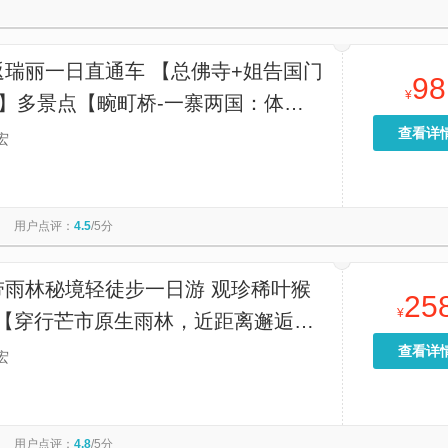
返瑞丽一日直通车 【总佛寺+姐告国门
98
¥
桥】多景点【畹町桥-一寨两国：体
一手跨两国的奇妙感觉”】
查看详
宏
用户点评：
4.5
/5分
带雨林秘境轻徒步一日游 观珍稀叶猴
25
¥
团【穿行芒市原生雨林，近距离邂逅珍
叶猴，打卡古藤、溪瀑等热带景致，沉
查看详
宏
受边境自然野趣。】
用户点评：
4.8
/5分