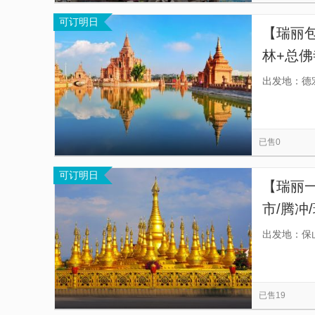
可订明日
【瑞丽
林+总佛
欲，景
出发地：德
已售0
可订明日
【瑞丽一
市/腾冲
+姐告国
出发地：保
卡，2
已售19