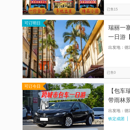
姐东崃榕树王
德宏仙佛洞旅游景区
傣王
览
信
已售15
大理旅游景区直通车
芒市小金塔
芒市广
息
可订明日
腾冲热气球飞行俱乐部
《梦幻腾冲》演出
瑞丽一
一日游【
自在，
出发地：德
已售0
可订今日
【包车
带雨林
出发地：德
铁定成团