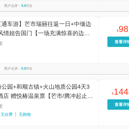
用户点评：
5.0
/5分
直通车游】芒市瑞丽往返一日+中缅边
98
¥
域风情姐告国门【一场充满惊喜的边境
】
查看详
宏
用户点评：
5.0
/5分
公园+和顺古镇+火山地质公园4天3
144
¥
酒店 赠悦椿温泉票【芒市/腾冲起止
家团】
查看详
宏
无自费
无购物