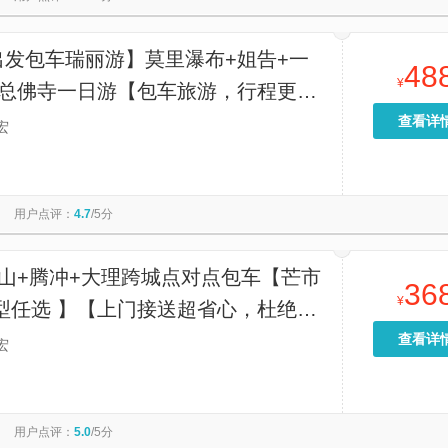
出发包车瑞丽游】莫里瀑布+姐告+一
48
¥
+总佛寺一日游【包车旅游，行程更轻
然醒出门，景点可以自由调整】
查看详
宏
用户点评：
4.7
/5分
保山+腾冲+大理跨城点对点包车【芒市
36
¥
型任选 】【上门接送超省心，杜绝拼
，点对点直达超高效】
查看详
宏
用户点评：
5.0
/5分