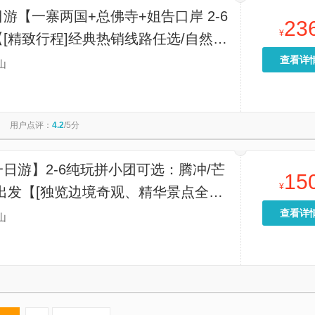
游【一寨两国+总佛寺+姐告口岸 2-6
23
¥
[精致行程]经典热销线路任选/自然醒
地点出发/半自由舒适行】
查看详
山
用户点评：
4.2
/5分
日游】2-6纯玩拼小团可选：腾冲/芒
15
¥
出发【[独览边境奇观、精华景点全串
两国+姐告国门+莫里瀑布+独树成林
查看详
山
次性打卡，行程紧凑高效。】