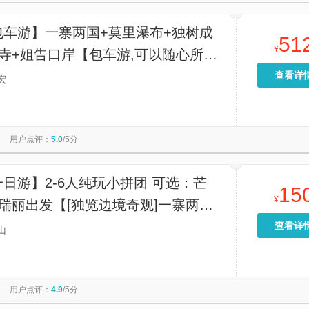
包车游】一寨两国+莫里瀑布+独树成
51
¥
寺+姐告口岸【包车游,可以随心所
点可以自由调整】
查看详
宏
用户点评：
5.0
/5分
日游】2-6人纯玩小拼团 可选：芒
15
¥
/瑞丽出发【[独览边境奇观]一寨两国
门+莫里瀑布+独树成林等 一次打
查看详
山
人起发团（1人可咨询客服拼单）】
用户点评：
4.9
/5分