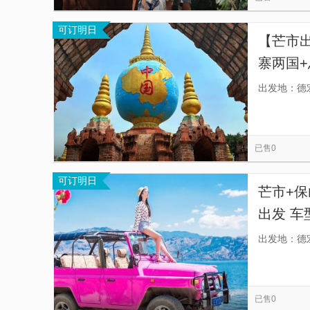
可订明日
【芒市
寨两国
松，自
出发地：德
已售0
可订明日
芒市+
出发 车
单拥挤
出发地：德
已售0