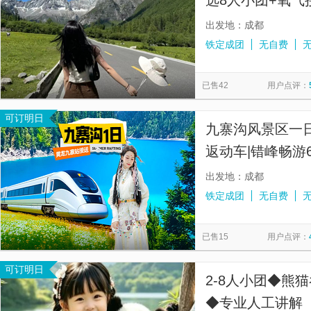
选8人小团+氧气
自由活动+可升
出发地：成都
铁定成团
无自费
已售42
用户点评：
可订明日
九寨沟风景区一日
返动车|错峰畅游
出发地：成都
铁定成团
无自费
已售15
用户点评：
可订明日
2-8人小团◆熊
◆专业人工讲解