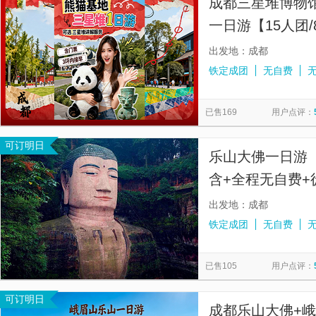
成都三星堆博物
一日游【15人团
环内接早+错峰
出发地：成都
铁定成团
无自费
已售169
用户点评：
可订明日
乐山大佛一日游【
含+全程无自费+
都旅游门票】
出发地：成都
铁定成团
无自费
已售105
用户点评：
可订明日
成都乐山大佛+