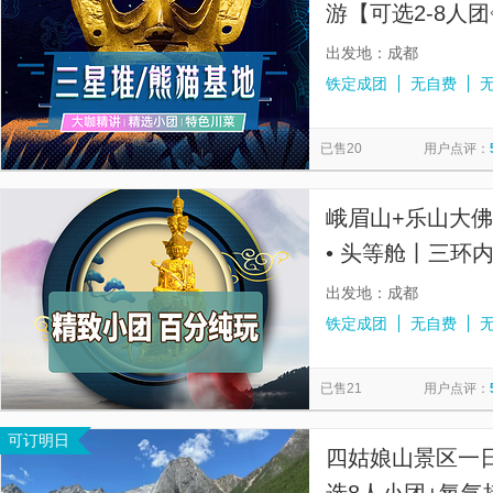
游【可选2-8人
导游丨三环含接
出发地：成都
铁定成团
无自费
已售20
用户点评：
峨眉山+乐山大
• 头等舱丨三环
色2餐】
出发地：成都
铁定成团
无自费
已售21
用户点评：
可订明日
四姑娘山景区一日