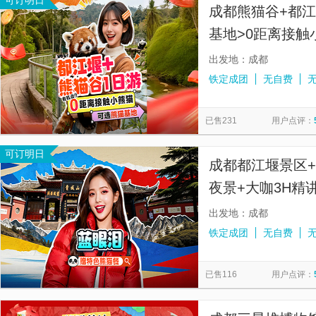
可订明日
成都熊猫谷+都
基地>0距离接触
接早+特色熊猫
出发地：成都
铁定成团
无自费
已售231
用户点评：
可订明日
成都都江堰景区
夜景+大咖3H精
场】
出发地：成都
铁定成团
无自费
已售116
用户点评：