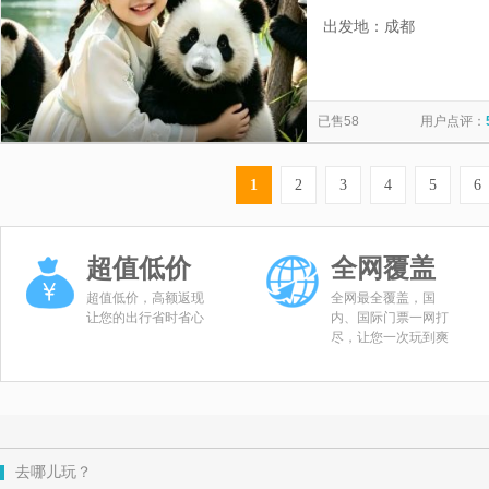
深度讲解2.5-3
出发地：成都
2.5~3H，成
已售58
用户点评：
1
2
3
4
5
6
超值低价
全网覆盖
超值低价，高额返现
全网最全覆盖，国
让您的出行省时省心
内、国际门票一网打
尽，让您一次玩到爽
去哪儿玩？