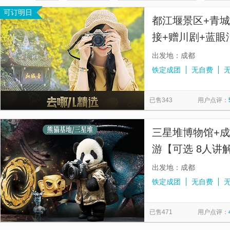
可订明日
仰天窝广场
南桥
熊猫谷
青城山
都江堰景区
都江堰景区+青
都江堰景区-二王庙
天府源蓝眼泪
四姑娘山景区
接+赠川剧+蓝眼
秦堰楼
毕棚沟
四川博物院
黄龙溪古镇
离堆
餐】
出发地：成都
金顶
大熊猫月亮产房
春熙路
四川科技馆
猫
铁定成团
无自费
大熊猫1号别墅
锦里古街
卧龙中华大熊猫苑神树坪基地
已售343
用户点评：
黄龙风景名胜区
眉山三苏祠博物馆
四姑娘山长坪沟景区
理县甘堡藏寨景区
蜀风雅韵剧场·川剧变脸演出·大型古典梨园
三星堆博物馆+
游【可选 8人讲
上门接人】
出发地：成都
铁定成团
无自费
已售471
用户点评：