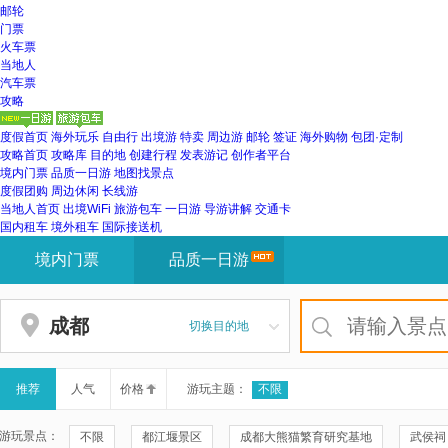
览
邮轮
信
门票
息
火车票
当地人
汽车票
攻略
度假首页
海外玩乐
自由行
出境游
特卖
周边游
邮轮
签证
海外购物
包团·定制
攻略首页
攻略库
目的地
创建行程
发表游记
创作者平台
境内门票
品质一日游
地图找景点
度假团购
周边休闲
长线游
当地人首页
出境WiFi
旅游包车
一日游
导游讲解
交通卡
国内租车
境外租车
国际接送机
提
境内门票
品质一日游
示:
您
已
离
成都
切换目的地
开
网
站
导
推荐
人气
价格
游玩主题：
不限
航
区
游玩景点：
不限
都江堰景区
成都大熊猫繁育研究基地
武侯祠