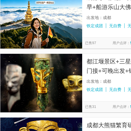
早+船游乐山大佛
出发地：成都
铁定成团
无自费
已售97
用户点评：
都江堰景区+三
门接+可晚出发+
日游
出发地：成都
铁定成团
无自费
已售31
用户点评：
成都大熊猫繁育