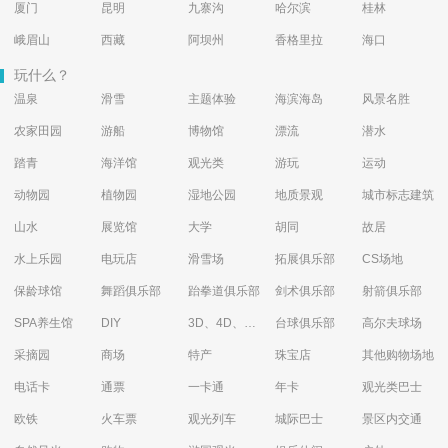
厦门
昆明
九寨沟
哈尔滨
桂林
峨眉山
西藏
阿坝州
香格里拉
海口
玩什么？
温泉
滑雪
主题体验
海滨海岛
风景名胜
农家田园
游船
博物馆
漂流
潜水
踏青
海洋馆
观光类
游玩
运动
动物园
植物园
湿地公园
地质景观
城市标志建筑
山水
展览馆
大学
胡同
故居
水上乐园
电玩店
滑雪场
拓展俱乐部
CS场地
保龄球馆
舞蹈俱乐部
跆拳道俱乐部
剑术俱乐部
射箭俱乐部
SPA养生馆
DIY
3D、4D、5D艺术体验馆
台球俱乐部
高尔夫球场
采摘园
商场
特产
珠宝店
其他购物场地
电话卡
通票
一卡通
年卡
观光类巴士
欧铁
火车票
观光列车
城际巴士
景区内交通