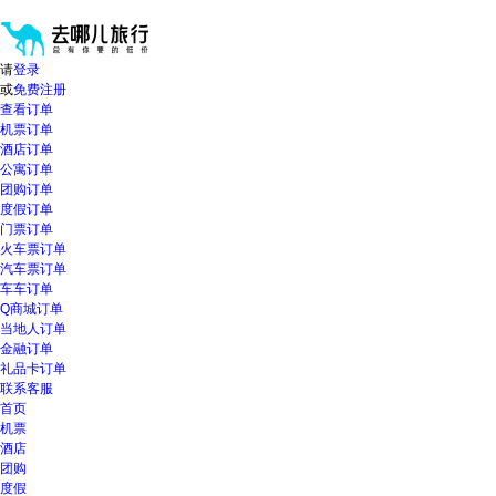
请
提
按
示:
shift+enter
您
进
已
请
登录
入
进
或
免费注册
去
入
查看订单
哪
网
机票订单
网
站
酒店订单
智
导
公寓订单
能
航
团购订单
导
区,
度假订单
盲
本
门票订单
语
区
火车票订单
音
域
汽车票订单
引
含
车车订单
导
有
Q商城订单
模
6
当地人订单
式
个
金融订单
模
礼品卡订单
块,
联系客服
按
首页
下
机票
Tab
酒店
键
团购
浏
度假