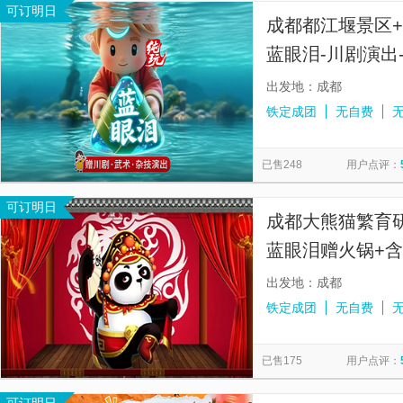
可订明日
成都都江堰景区
蓝眼泪-川剧演出
◆100%品质纯玩
出发地：成都
铁定成团
无自费
已售248
用户点评：
可订明日
成都大熊猫繁育
蓝眼泪赠火锅+含
游
出发地：成都
铁定成团
无自费
已售175
用户点评：