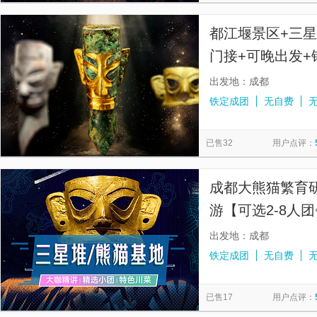
都江堰景区+三
门接+可晚出发+
日游
出发地：成都
铁定成团
无自费
已售32
用户点评：
成都大熊猫繁育
游【可选2-8人
导游丨三环含接
出发地：成都
铁定成团
无自费
已售17
用户点评：