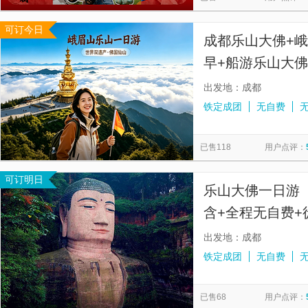
可订今日
成都乐山大佛+
早+船游乐山大佛
出发地：成都
铁定成团
无自费
已售118
用户点评：
可订明日
乐山大佛一日游【
含+全程无自费+
都旅游门票】
出发地：成都
铁定成团
无自费
已售68
用户点评：