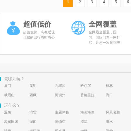
1
2
3
4
5
6
超值低价
全网覆盖
超值低价，高额返现
全网最全覆盖，国
让您的出行省时省心
内、国际门票一网打
尽，让您一次玩到爽
去哪儿玩？
厦门
昆明
九寨沟
哈尔滨
桂林
峨眉山
西藏
阿坝州
香格里拉
海口
玩什么？
温泉
滑雪
主题体验
海滨海岛
风景名胜
农家田园
游船
博物馆
漂流
潜水