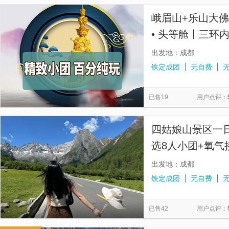
峨眉山+乐山大
• 头等舱丨三环
色2餐】
出发地：成都
铁定成团
无自费
已售19
用户点评：
四姑娘山景区一日
选8人小团+氧气
自由活动+可升
出发地：成都
铁定成团
无自费
已售42
用户点评：