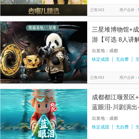
九寨沟风景区
大熊猫1号别墅
锦里古街
卧龙中华
览
信
已售343
用户点评：
黄龙风景名胜区
文殊院
眉山三苏祠博物馆
四姑娘
息
理县甘堡藏寨景区
蜀风雅韵剧场·川剧变脸演出·大型古典梨园
三星堆博物馆+
游【可选 8人讲
上门接人】
出发地：成都
铁定成团
无自费
已售493
用户点评：
成都都江堰景区
蓝眼泪-川剧演出
◆100%品质纯玩
出发地：成都
铁定成团
无自费