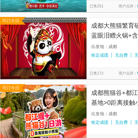
已售251
用户点评：
可订今日
成都大熊猫繁育
蓝眼泪赠火锅+含
游
出发地：成都
铁定成团
无自费
已售172
用户点评：
可订今日
成都熊猫谷+都
基地>0距离接触
接早+特色熊猫
出发地：成都
铁定成团
无自费