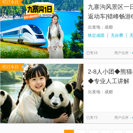
可订今日
九寨沟风景区一日
返动车|错峰畅游
出发地：成都
铁定成团
无自费
已售16
用户点评：
可订今日
2-8人小团◆熊
◆专业人工讲解
深度讲解2.5-3
出发地：成都
2.5~3H，成
已售72
用户点评：