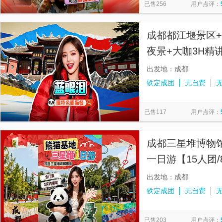
已售256
用户点评：
成都都江堰景区
夜景+大咖3H精
场】
出发地：成都
铁定成团
无自费
已售117
用户点评：
成都三星堆博物
一日游【15人团
环内接早+错峰
出发地：成都
铁定成团
无自费
已售203
用户点评：