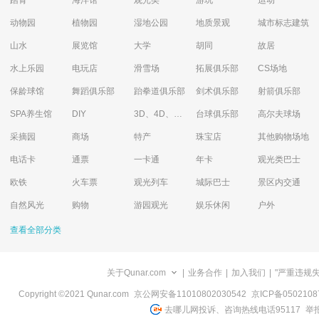
踏青
海洋馆
观光类
游玩
运动
动物园
植物园
湿地公园
地质景观
城市标志建筑
山水
展览馆
大学
胡同
故居
水上乐园
电玩店
滑雪场
拓展俱乐部
CS场地
保龄球馆
舞蹈俱乐部
跆拳道俱乐部
剑术俱乐部
射箭俱乐部
SPA养生馆
DIY
3D、4D、5D艺术体验馆
台球俱乐部
高尔夫球场
采摘园
商场
特产
珠宝店
其他购物场地
电话卡
通票
一卡通
年卡
观光类巴士
欧铁
火车票
观光列车
城际巴士
景区内交通
自然风光
购物
游园观光
娱乐休闲
户外
查看全部分类
关于Qunar.com
|
业务合作
|
加入我们
|
"严重违规
Copyright ©2021 Qunar.com
京公网安备11010802030542
京ICP备050210
去哪儿网投诉、咨询热线电话95117
举报