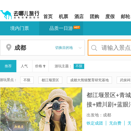
请
提
提
按
示:
示:
shift+enter
您
您
首页
机票
酒店
团购
度假
邮轮
进
已
已
入
进
离
境内门票
品质一日游
去
入
开
哪
网
网
网
站
站
智
导
导
成都
切换目的地
能
航
航
导
区,
区
盲
本
语
区
推荐
人气
价格
游玩主题：
不限
音
域
引
含
游玩景点：
不限
都江堰景区
成都大熊猫繁育研究基地
武侯祠
导
有
模
6
仰天窝广场
南桥
青城山
都江堰景区鱼嘴分水堤
式
个
都江堰景区+青
模
都江堰景区-二王庙
灌县古城
天府源蓝眼泪
四姑
块,
接+赠川剧+蓝眼
按
秦堰楼
峨眉山
四川博物院
毕棚沟
黄龙溪古
餐】
下
出发地：成都
Tab
成都博物馆
金顶
大熊猫月亮产房
春熙路
四
铁定成团
无自费
键
浏