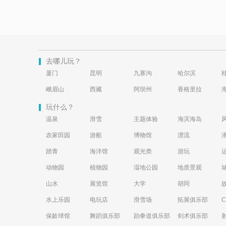
去哪儿玩？
厦门
昆明
九寨沟
哈尔滨
峨眉山
西藏
阿坝州
香格里拉
玩什么？
温泉
滑雪
主题体验
海滨海岛
农家田园
游船
博物馆
漂流
踏青
海洋馆
观光类
游玩
动物园
植物园
湿地公园
地质景观
山水
展览馆
大学
胡同
水上乐园
电玩店
滑雪场
拓展俱乐部
保龄球馆
舞蹈俱乐部
跆拳道俱乐部
剑术俱乐部