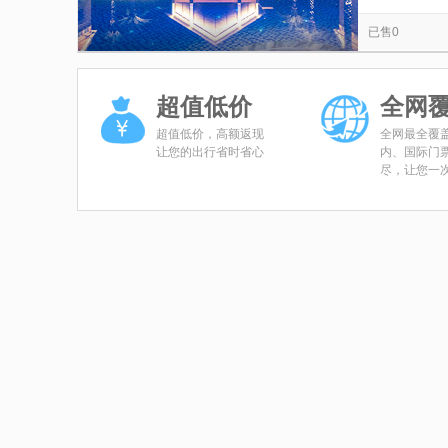
新余凤凰湾森林乐园
仙女湖金石山景区
览
信
已售0
新余欢乐大世界
皇窑景区
息
超值低价
全网
超值低价，高额返现
全网最全覆
让您的出行省时省心
内、国际门
尽，让您一