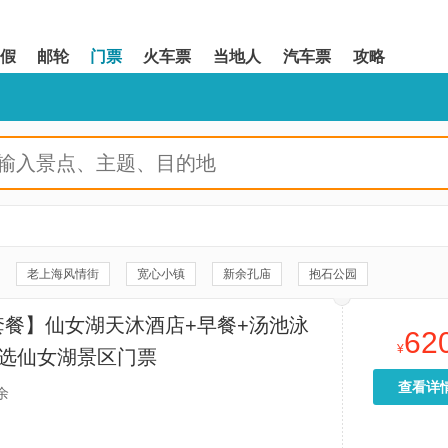
假
邮轮
门票
火车票
当地人
汽车票
攻略
老上海风情街
宽心小镇
新余孔庙
抱石公园
宜电厂螺蛳小镇
新余凯凯光光乐园
中国洞都
蒙山水库
套餐】仙女湖天沐酒店+早餐+汤池泳
62
彩色村
花木里景区
凯光欢乐谷水公园
新余市博物馆
¥
可选仙女湖景区门票
新余体育中心
青花瓷公园
新余本地玩乐
查看详
余
神牛洞
洪阳洞
枣木山公园
白路塘村朱氏宗祠