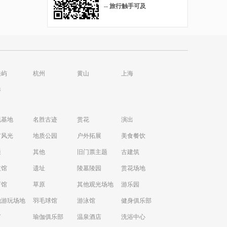
-- 旅行触手可及
浪屿
杭州
黄山
上海
港
视基地
名胜古迹
赏花
演出
市风光
地质公园
户外拓展
美食餐饮
通
其他
旧门票主题
古建筑
技馆
遗址
陵墓陵园
赏花场地
育馆
草原
其他观光场地
游乐园
他游玩场地
羽毛球馆
游泳馆
健身俱乐部
V
瑜伽俱乐部
温泉酒店
洗浴中心