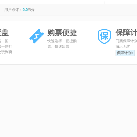
会昌紫云山景区
铜源峡
黄庭坚故里
黎川古城
用户点评：
0.0
/5分
覆盖
购票便捷
保障
盖，国
快速选择、便捷购
门票保障计
票一网打
票、快速出票
游玩无忧
次玩到爽
保障计划»