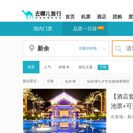
请
提
提
按
示:
示:
shift+enter
您
您
首页
机票
酒店
团购
度
进
已
已
入
进
离
境内门票
品质一日游
去
入
开
哪
网
网
网
站
站
智
导
导
新余
切换目的地
能
航
航
导
区,
区
盲
本
语
区
推荐
人气
价格
游玩主题：
不限
音
域
引
含
游玩景点：
不限
仙女湖
仙女湖七夕文化旅游度假区
导
有
模
6
介桥古村景区
双林夏布文化旅游景区
分
式
个
【酒店
模
孔目江国家湿地公园
夏布绣博物馆
新余
块,
池票+
按
抱石公园-傅抱石纪念馆
凯光新天地旅游度假区
下
出发地：新
Tab
仰天岗国家森林公园
黄毛洞瀑布
仙女谷
键
浏