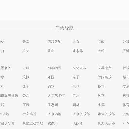
门票导航
桂林
云南
西双版纳
北京
海南
鼓
海口
拉萨
重庆
张家界
大理
香
风景名胜
古镇
动植物园
文化宗教
世界遗产
影
潜水
采摘
乐园
亲子
休闲娱乐
城
运动
休闲
购物
活动
餐饮
交
城市标志建筑
公园
人文艺术馆
寺庙
教堂
科
故居
庄园
生态园
园林
水库
体
CS场地
密室逃脱
潜水场地
潜水俱乐部
攀岩俱乐部
其
射箭俱乐部
其他运动场地
农家乐
人妖秀
桌游俱乐部
KT