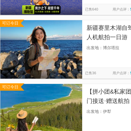
那拉提草原
坎儿井乐园
西极时光景区
夏塔旅游景
览
信
已售640
用户点评：
新疆国际大巴扎
吐峪沟麻扎村
喀拉峻大草原
斯姆
息
可订今日
公格尔九别峰
定海神针
奥依塔克红山谷
那拉提空
新疆赛里木湖自驾
伊宁市六星街
喀什古城
人机航拍一日游
送】
出发地：博尔塔拉
已售36
用户点评：
可订今日
【拼小团&私家
门接送·赠送航
团由我社安排车
出发地：伊犁
或商务车】