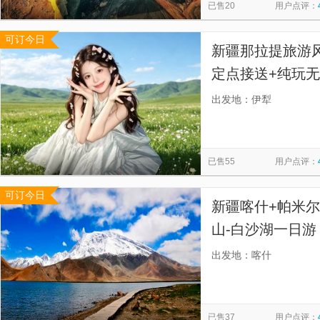
已售20
用户点评：
可订今日
新疆那拉提旅游
定点接送+纯玩无
天22:00左右
出发地：伊犁
客服联系】
已售55
用户点评：
可订今日
新疆喀什+帕米尔
山-白沙湖一日游
证每天都发团，
出发地：喀什
已售37
用户点评：