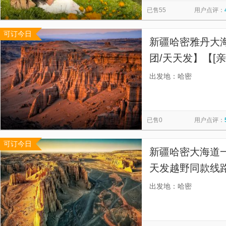
已售55
用户点评：
可订今日
新疆哈密雅丹大海
团/天天发】【[
大海道雅丹地貌
出发地：哈密
已售0
用户点评：
可订今日
新疆哈密大海道一
天发越野同款线路
团][一人一正座
出发地：哈密
心区网红景点“神