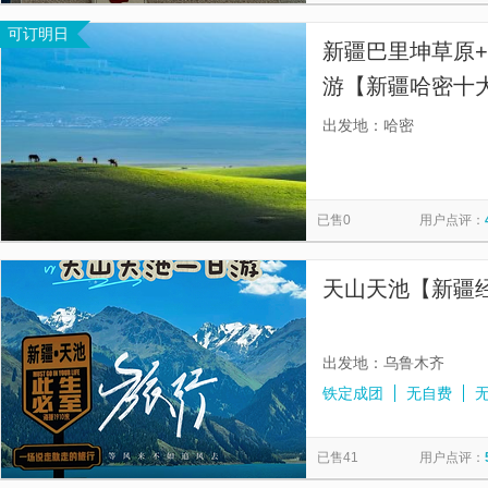
可订明日
新疆巴里坤草原
游【新疆哈密十
原】
出发地：哈密
已售0
用户点评：
天山天池【新疆
出发地：乌鲁木齐
铁定成团
无自费
已售41
用户点评：