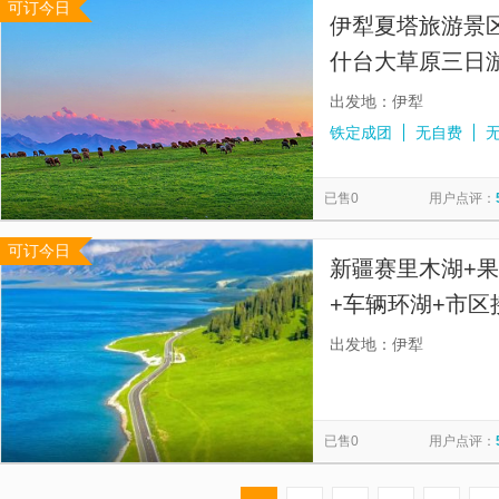
可订今日
伊犁夏塔旅游景
什台大草原三日
+琼库什台3日游
出发地：伊犁
铁定成团
无自费
已售0
用户点评：
可订今日
新疆赛里木湖+
+车辆环湖+市区
司机带队，免去
出发地：伊犁
已售0
用户点评：