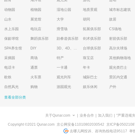
踏青
海洋馆
观光类
游玩
运动
动物园
植物园
湿地公园
地质景观
城市标志建筑
山水
展览馆
大学
胡同
故居
水上乐园
电玩店
滑雪场
拓展俱乐部
CS场地
保龄球馆
舞蹈俱乐部
跆拳道俱乐部
剑术俱乐部
射箭俱乐部
SPA养生馆
DIY
3D、4D、5D艺术体验馆
台球俱乐部
高尔夫球场
采摘园
商场
特产
珠宝店
其他购物场地
电话卡
通票
一卡通
年卡
观光类巴士
欧铁
火车票
观光列车
城际巴士
景区内交通
自然风光
购物
游园观光
娱乐休闲
户外
查看全部分类
关于Qunar.com
|
业务合作
|
加入我们
|
"严重违规
Copyright ©2021 Qunar.com
京公网安备11010802030542
京ICP备050210
去哪儿网投诉、咨询热线电话95117
举报