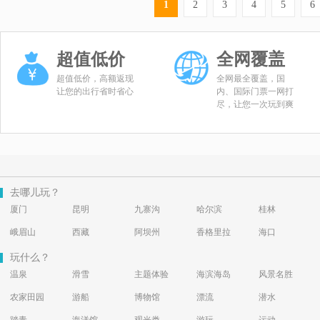
1
2
3
4
5
6
超值低价
全网覆盖
超值低价，高额返现
全网最全覆盖，国
让您的出行省时省心
内、国际门票一网打
尽，让您一次玩到爽
去哪儿玩？
厦门
昆明
九寨沟
哈尔滨
桂林
峨眉山
西藏
阿坝州
香格里拉
海口
玩什么？
温泉
滑雪
主题体验
海滨海岛
风景名胜
农家田园
游船
博物馆
漂流
潜水