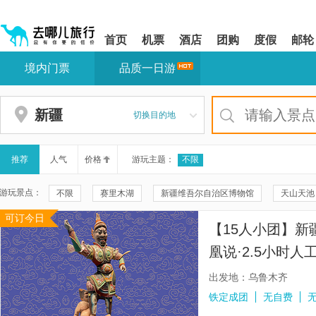
请
提
提
按
示:
示:
shift+enter
您
您
首页
机票
酒店
团购
度假
邮轮
进
已
已
入
进
离
境内门票
品质一日游
去
入
开
哪
网
网
网
站
站
智
导
导
新疆
切换目的地
能
航
航
导
区,
区
盲
本
语
区
推荐
人气
价格
游玩主题：
不限
音
域
引
含
游玩景点：
不限
赛里木湖
新疆维吾尔自治区博物馆
天山天池
导
有
模
6
可订今日
帕米尔高原
火焰山景区
库尔德宁景区
那拉提旅游
式
个
【15人小团】
模
喀拉峻景区
葡萄沟
中巴友谊路
乌鲁木齐天山大峡
块,
凰说·2.5小时人
按
禾木风景区
坎儿井民俗园
西王母祖庙
交河故城
下
出发地：乌鲁木齐
Tab
万佛宫(大漠土艺馆)
霍尔果斯国门景区
吐峪沟
乌
铁定成团
无自费
键
浏