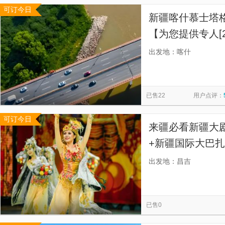
可订今日
新疆喀什慕士塔
【为您提供专人[
出发地：喀什
已售22
用户点评：
可订今日
来疆必看新疆大
+新疆国际大巴
票+取票便利+
出发地：昌吉
合作景区均可享
已售0