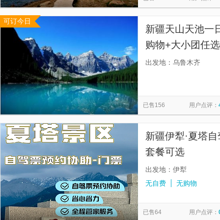
可订今日
新疆天山天池一
购物+大小团任选
购物+无强制消
出发地：乌鲁木齐
钱。多个集合点
已售156
用户点评：
新疆伊犁·夏塔自
套餐可选
出发地：伊犁
无自费
无购物
已售64
用户点评：