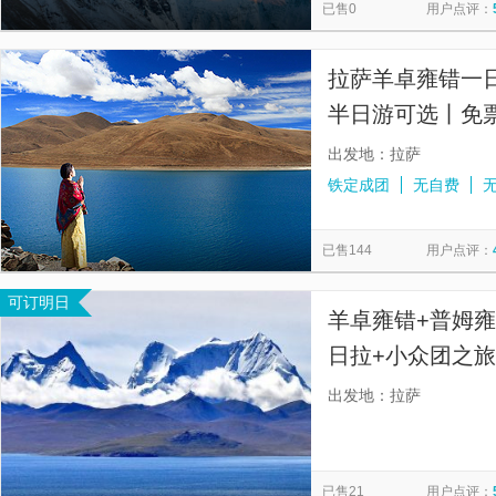
已售0
用户点评：
拉萨羊卓雍错一
半日游可选丨免票
出发地：拉萨
铁定成团
无自费
已售144
用户点评：
可订明日
羊卓雍错+普姆雍
日拉+小众团之
所有景区，出发
出发地：拉萨
理边防证。】
已售21
用户点评：