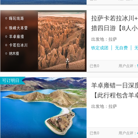
拉萨卡若拉冰川+
措四日游【8人小
可选三日游】
出发地：拉萨
铁定成团
无自费
已售0
用户点评：
可订明日
羊卓雍错一日深
【此行程包含羊
边防证从微信小程
出发地：拉萨
钟就可以办好谢
已售0
用户点评：