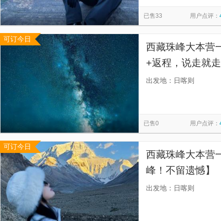
纳木措国家公园
萨迦寺
萨迦古城
念青唐古拉山
览
信
已售33
用户点评：
念青唐古拉观景台
满拉水库
冲巴雍错风景区
雅鲁
息
可订今日
鲁朗国际旅游小镇
后藏民俗风情园
雅江河谷
仲巴
西藏珠峰大本营
+返程，说走就走
车，安全有保障
出发地：日喀则
安心。】
已售0
用户点评：
可订今日
西藏珠峰大本营一
峰！不留遗憾】
安全有保障，还
出发地：日喀则
心。】