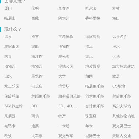
去哪儿玩？
厦门
昆明
九寨沟
哈尔滨
桂林
峨眉山
西藏
阿坝州
香格里拉
海口
玩什么？
温泉
滑雪
主题体验
海滨海岛
风景名胜
农家田园
游船
博物馆
漂流
潜水
踏青
海洋馆
观光类
游玩
运动
动物园
植物园
湿地公园
地质景观
城市标志建筑
山水
展览馆
大学
胡同
故居
水上乐园
电玩店
滑雪场
拓展俱乐部
CS场地
保龄球馆
舞蹈俱乐部
跆拳道俱乐部
剑术俱乐部
射箭俱乐部
SPA养生馆
DIY
3D、4D、5D艺术体验馆
台球俱乐部
高尔夫球场
采摘园
商场
特产
珠宝店
其他购物场地
电话卡
通票
一卡通
年卡
观光类巴士
欧铁
火车票
观光列车
城际巴士
景区内交通