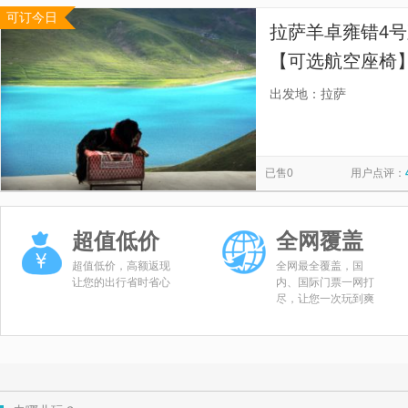
可订今日
拉萨羊卓雍错4
【可选航空座椅
出发地：拉萨
已售0
用户点评：
超值低价
全网覆盖
超值低价，高额返现
全网最全覆盖，国
让您的出行省时省心
内、国际门票一网打
尽，让您一次玩到爽