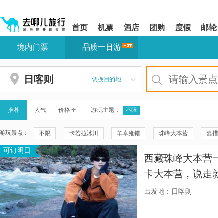
请
提
提
按
示:
示:
shift+enter
您
您
首页
机票
酒店
团购
度假
邮轮
进
已
已
入
进
离
境内门票
品质一日游
去
入
开
哪
网
网
网
站
站
智
导
导
日喀则
切换目的地
能
航
航
导
区,
区
盲
本
语
区
推荐
人气
价格
游玩主题：
不限
音
域
引
含
游玩景点：
不限
卡若拉冰川
羊卓雍错
珠峰大本营
嘉措
导
有
模
6
可订明日
纳木错国家风景区
冈仁波齐
加乌拉
南迦巴瓦峰
式
个
西藏珠峰大本营
模
日喀则本地玩乐
珠穆朗玛峰国家公园
珠峰景区
纳
块,
卡大本营，说走
按
奇林峡风景区
318国道5000km纪念碑
纳木措圣象天门
游车，安全有保
下
出发地：日喀则
Tab
又安心。】
色季拉山观景台
果果塘大拐弯-墨脱
羊卓雍措雅布观景台
键
浏