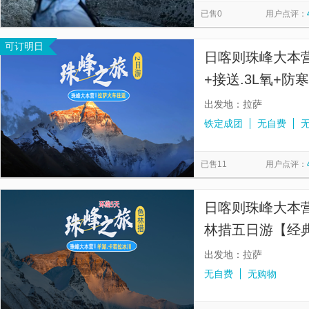
已售0
用户点评：
可订明日
日喀则珠峰大本
+接送.3L氧+
宿选择丨可选日
出发地：拉萨
铁定成团
无自费
已售11
用户点评：
日喀则珠峰大本营
林措五日游【经
升级4晚供氧酒店
出发地：拉萨
无自费
无购物