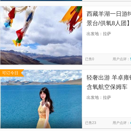
西藏羊湖一日游纯
景台/供氧8人团
降价，可凭截图退
出发地：拉萨
行中无套路，无
已售0
用户点评：
可订今日
轻奢出游 羊卓雍
含氧航空保姆车【
雍措一日往返，
出发地：拉萨
已售23
用户点评：