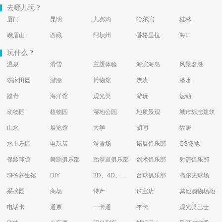
去哪儿玩？
厦门
昆明
九寨沟
哈尔滨
桂林
峨眉山
西藏
阿坝州
香格里拉
海口
玩什么？
温泉
滑雪
主题体验
海滨海岛
风景名胜
农家田园
游船
博物馆
漂流
潜水
踏青
海洋馆
观光类
游玩
运动
动物园
植物园
湿地公园
地质景观
城市标志建筑
山水
展览馆
大学
胡同
故居
水上乐园
电玩店
滑雪场
拓展俱乐部
CS场地
保龄球馆
舞蹈俱乐部
跆拳道俱乐部
剑术俱乐部
射箭俱乐部
SPA养生馆
DIY
3D、4D、5D艺术体验馆
台球俱乐部
高尔夫球场
采摘园
商场
特产
珠宝店
其他购物场地
电话卡
通票
一卡通
年卡
观光类巴士