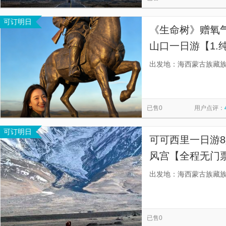
可订明日
《生命树》赠氧气
山口一日游【1.
明】
出发地：海西蒙古族藏
已售0
用户点评：
可订明日
可可西里一日游
风宫【全程无门
出发地：海西蒙古族藏
已售0