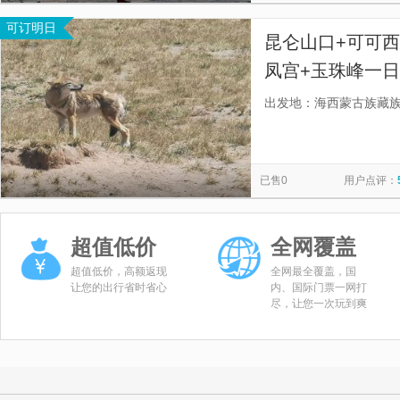
可订明日
昆仑山口+可可西
凤宫+玉珠峰一日
司机】
出发地：海西蒙古族藏
已售0
用户点评：
超值低价
全网覆盖
超值低价，高额返现
全网最全覆盖，国
让您的出行省时省心
内、国际门票一网打
尽，让您一次玩到爽