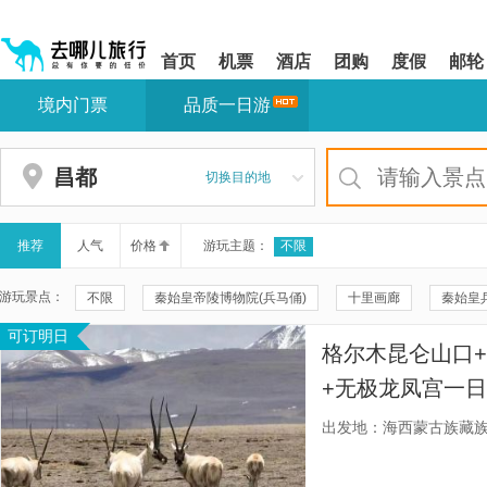
请
提
提
按
示:
示:
shift+enter
您
您
首页
机票
酒店
团购
度假
邮轮
进
已
已
入
进
离
境内门票
品质一日游
去
入
开
哪
网
网
网
站
站
智
导
导
昌都
切换目的地
能
航
航
导
区,
区
盲
本
语
区
推荐
人气
价格
游玩主题：
不限
音
域
引
含
游玩景点：
不限
秦始皇帝陵博物院(兵马俑)
十里画廊
秦始皇
导
有
模
6
可订明日
秦兵马俑三号坑遗址
华清宫
颐和园
20元人民币
式
个
格尔木昆仑山口
模
兴坪古镇
秦兵马俑二号坑遗址大厅
遇龙河景区
遇
块,
+无极龙凤宫一日
按
珠海大剧院
周庄
云水谣景区
周庄沈厅
双桥
行很靠谱市区火
下
出发地：海西蒙古族藏
Tab
福建土楼(南靖)云水谣景区-怀远楼
福建土楼(南靖)云水谣景区-
键
浏