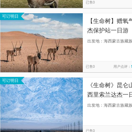
已售0
可订明日
【生命树】赠氧
杰保护站一日游
出发地：海西蒙古族藏
已售0
用户点评：
可订明日
《生命树》昆仑山
西里索兰达杰一日
物、游玩自由度
出发地：海西蒙古族藏
隐形扣费与强制
已售0