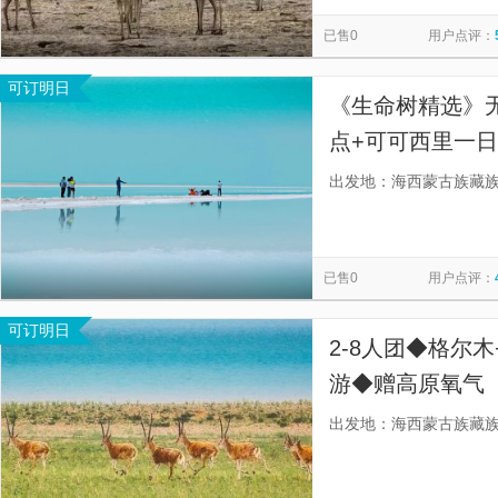
慕田峪长城
太平山顶
寒山寺
秦始皇帝陵博物院-
览
信
已售0
用户点评：
贞丰文化街
都江堰景区
漓江三星游船
南湖秋月
息
可订明日
佛山市祖庙博物馆
金紫荆广场
九马画山
天星小轮
《生命树精选》
点+可可西里一
路，深度体验，
出发地：海西蒙古族藏
手，路上美景随
已售0
用户点评：
可订明日
2-8人团◆格尔
游◆赠高原氧气【
务，赠格尔木市
出发地：海西蒙古族藏