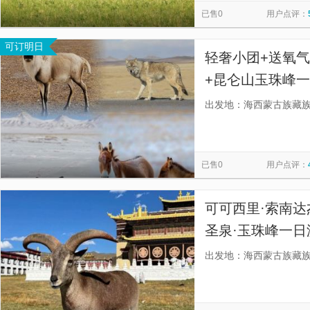
已售0
用户点评：
可订明日
轻奢小团+送氧
+昆仑山玉珠峰
线+深度体验，
出发地：海西蒙古族藏
已售0
用户点评：
可可西里·索南达
圣泉·玉珠峰一日
人小团，纯玩无
出发地：海西蒙古族藏