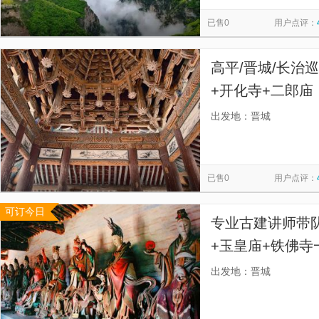
顺化皇城
凤漾易汤温泉
游仙寺
Động Tàng Chơn
览
信
已售0
用户点评：
司徒小镇
玉皇庙
晋城博物馆
郭峪古城
晋城
息
立安潭
Tour Rừng Dừa Thuyền Thúng
安富洞
高平/晋城/长治
+开化寺+二郎
线，铁佛寺诸天
出发地：晋城
寺断梁奇构+定
已售0
用户点评：
可订今日
专业古建讲师带
+玉皇庙+铁佛
藏宋、金、元不
出发地：晋城
宿较有价值是古