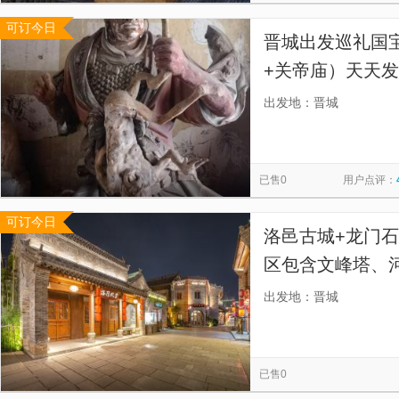
可订今日
晋城出发巡礼国
+关帝庙）天天发
风彩塑+小南村
出发地：晋城
十八星宿+府城
已售0
用户点评：
可订今日
洛邑古城+龙门
区包含文峰塔、
金元古城墙遗址
出发地：晋城
已售0