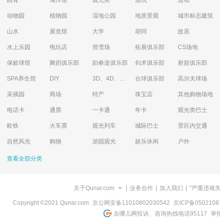
踏青
海洋馆
观光类
游玩
运动
动物园
植物园
湿地公园
地质景观
城市标志建筑
山水
展览馆
大学
胡同
故居
水上乐园
电玩店
滑雪场
拓展俱乐部
CS场地
保龄球馆
舞蹈俱乐部
跆拳道俱乐部
剑术俱乐部
射箭俱乐部
SPA养生馆
DIY
3D、4D、5D艺术体验馆
台球俱乐部
高尔夫球场
采摘园
商场
特产
珠宝店
其他购物场地
电话卡
通票
一卡通
年卡
观光类巴士
欧铁
火车票
观光列车
城际巴士
景区内交通
自然风光
购物
游园观光
娱乐休闲
户外
查看全部分类
关于Qunar.com
|
业务合作
|
加入我们
|
"严重违规
Copyright ©2021 Qunar.com
京公网安备11010802030542
京ICP备050210
去哪儿网投诉、咨询热线电话95117
举报