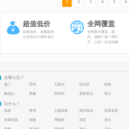
1
2
3
4
5
6
超值低价
全网覆盖
超值低价，高额返现
全网最全覆盖，国
让您的出行省时省心
内、国际门票一网打
尽，让您一次玩到爽
去哪儿玩？
厦门
昆明
九寨沟
哈尔滨
桂林
峨眉山
西藏
阿坝州
香格里拉
海口
玩什么？
温泉
滑雪
主题体验
海滨海岛
风景名胜
农家田园
游船
博物馆
漂流
潜水