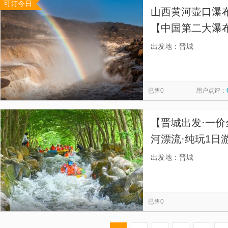
可订今日
山西黄河壶口瀑
【中国第二大瀑
布。】
出发地：晋城
已售0
用户点评：
【晋城出发·一
河漂流·纯玩1日
人国际旅行社，
出发地：晋城
漂流优质合作商，
已售0