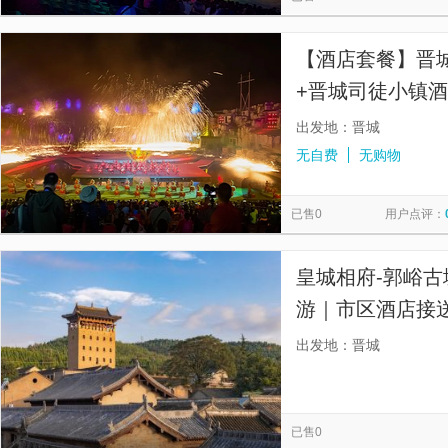
【酒店套餐】晋
+晋城司徒小镇酒
出发地：晋城
无自费
无购物
已售0
用户点评：
皇城相府-郭峪古
游｜市区酒店接
出发地：晋城
已售0