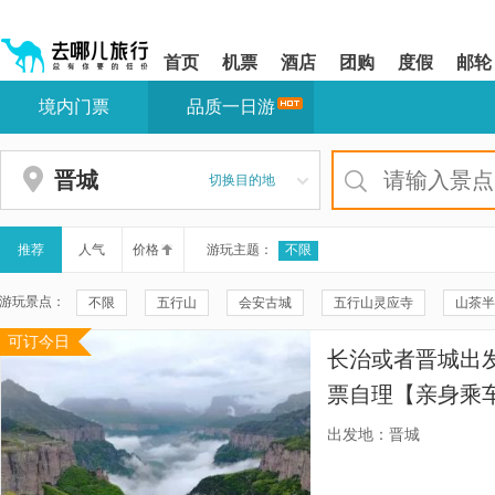
请
提
提
按
示:
示:
shift+enter
您
您
首页
机票
酒店
团购
度假
邮轮
进
已
已
入
进
离
境内门票
品质一日游
去
入
开
哪
网
网
网
站
站
智
导
导
晋城
切换目的地
能
航
航
导
区,
区
盲
本
语
区
推荐
人气
价格
游玩主题：
不限
音
域
引
含
游玩景点：
不限
五行山
会安古城
五行山灵应寺
山茶半
导
有
模
6
可订今日
龙桥
高平铁佛寺
大粮山景区-定林寺
Hội An
式
个
长治或者晋城出发
模
焦作市云台山风景名胜区-小寨沟景区
Cham Museum
岘
块,
票自理【亲身乘
按
焦作市云台山风景名胜区-红石峡
皇城相府
韩江
手工开凿的挂壁公
下
出发地：晋城
Tab
穿行，深刻体会
岘港爱情桥
双林寺
秋盆河
小南村二仙庙
D
键
浏