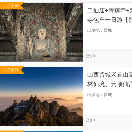
可订今日
二仙庙+青莲寺+
寺包车一日游【
出发地：晋城
已售0
可订今日
山西晋城老君山
林仙境、云顶仙
出发地：晋城
已售0