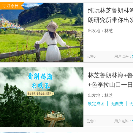
可订今日
纯玩林芝鲁朗林海
朗研究所带你出
海，云雾缭绕间
出发地：林芝
沉浸式领略高原
已售0
用户点评：
林芝鲁朗林海+
+色季拉山口一日
区接送】
出发地：林芝
铁定成团
无自费
已售0
用户点评：