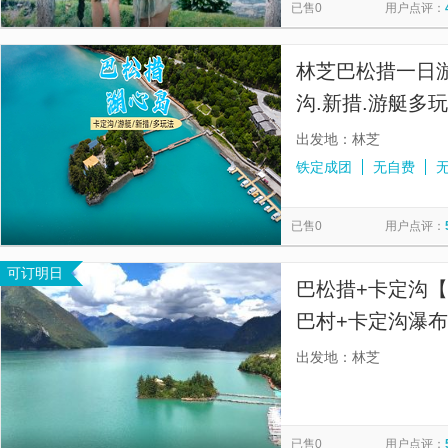
已售0
用户点评：
林芝巴松措一日
沟.新措.游艇多
出发地：林芝
铁定成团
无自费
已售0
用户点评：
可订明日
巴松措+卡定沟
巴村+卡定沟瀑
出发地：林芝
已售0
用户点评：