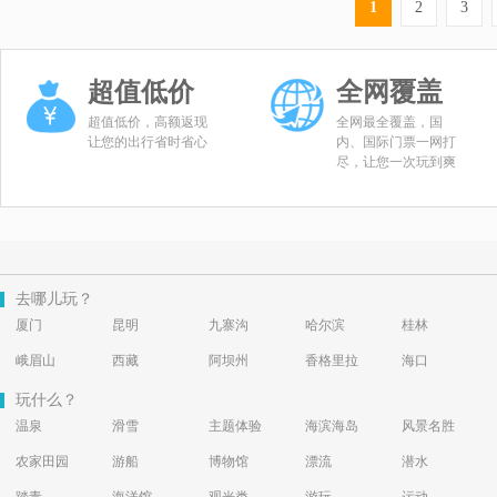
1
2
3
超值低价
全网覆盖
超值低价，高额返现
全网最全覆盖，国
让您的出行省时省心
内、国际门票一网打
尽，让您一次玩到爽
去哪儿玩？
厦门
昆明
九寨沟
哈尔滨
桂林
峨眉山
西藏
阿坝州
香格里拉
海口
玩什么？
温泉
滑雪
主题体验
海滨海岛
风景名胜
农家田园
游船
博物馆
漂流
潜水