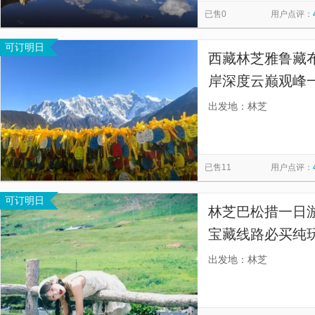
已售0
用户点评：
可订明日
西藏林芝雅鲁藏
岸深度云巅观峰
畅享行·6-8人小
出发地：林芝
已售11
用户点评：
可订明日
林芝巴松措一日游
宝藏线路必买纯
措，探秘隐秘湖
出发地：林芝
湖水与茂密森林