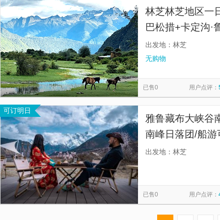
林芝林芝地区一
巴松措+卡定沟·
市区酒店可接】
出发地：林芝
无购物
已售0
用户点评：
可订明日
雅鲁藏布大峡谷
南峰日落团/船游
谷：北岸索松村+
出发地：林芝
松岛直面南峰；
已售0
用户点评：