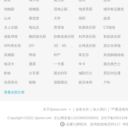
踏青
海洋馆
观光类
游玩
运动
动物园
植物园
湿地公园
地质景观
城市标志建筑
山水
展览馆
大学
胡同
故居
水上乐园
电玩店
滑雪场
拓展俱乐部
CS场地
保龄球馆
舞蹈俱乐部
跆拳道俱乐部
剑术俱乐部
射箭俱乐部
SPA养生馆
DIY
3D、4D、5D艺术体验馆
台球俱乐部
高尔夫球场
采摘园
商场
特产
珠宝店
其他购物场地
电话卡
通票
一卡通
年卡
观光类巴士
欧铁
火车票
观光列车
城际巴士
景区内交通
自然风光
购物
游园观光
娱乐休闲
户外
查看全部分类
关于Qunar.com
|
业务合作
|
加入我们
|
"严重违规
Copyright ©2021 Qunar.com
京公网安备11010802030542
京ICP备050210
去哪儿网投诉、咨询热线电话95117
举报