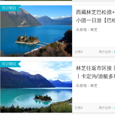
可订明日
西藏林芝巴松措+
小团一日游【巴松
定沟】
出发地：林芝
已售0
用户点评：
可订明日
林芝往返市区接
丨卡定沟/游艇多
发，巴松措为核
出发地：林芝
玩法】
已售0
用户点评：