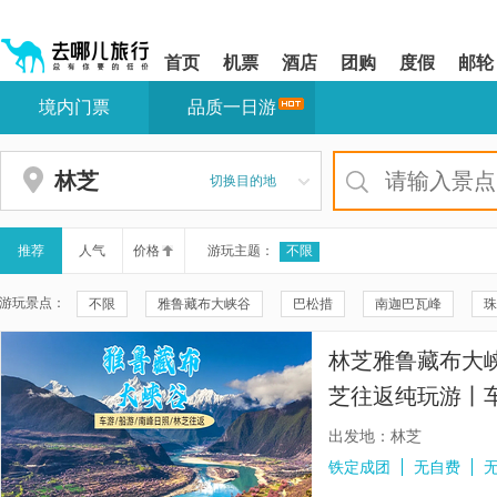
请
提
提
按
示:
示:
shift+enter
您
您
首页
机票
酒店
团购
度假
邮轮
进
已
已
入
进
离
境内门票
品质一日游
去
入
开
哪
网
网
网
站
站
智
导
导
林芝
切换目的地
能
航
航
导
区,
区
盲
本
语
区
推荐
人气
价格
游玩主题：
不限
音
域
引
含
游玩景点：
不限
雅鲁藏布大峡谷
巴松措
南迦巴瓦峰
珠
导
有
模
6
佛掌沙丘
冈仁波齐
然乌湖
卡定沟景区
索松
式
个
林芝雅鲁藏布大
模
布达拉宫
萨普神山
鲁朗林海
羊卓雍措雅布观景台
块,
芝往返纯玩游丨车
按
羊卓雍错景区-1号观景台
雅鲁藏布江
南伊沟
江河
日落团可选】
下
出发地：林芝
Tab
秀巴千年古堡群
措宗贡巴寺
米堆冰川
南迦巴瓦峰
铁定成团
无自费
键
浏