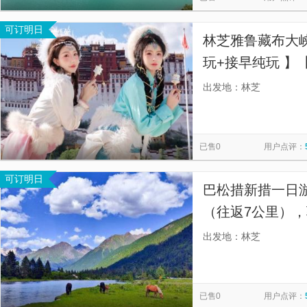
可订明日
林芝雅鲁藏布大
玩+接早纯玩 】
藏布大峡谷与索
出发地：林芝
林，近赏南迦巴
已售0
用户点评：
可订明日
巴松措新措一日
（往返7公里）
出发地：林芝
已售0
用户点评：