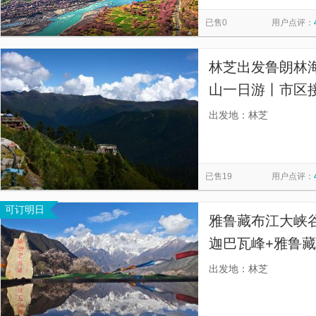
林芝本地玩乐
湖心岛
扎西岗村
西藏雅尼国家湿地
览
信
已售0
用户点评：
羊卓雍错
那根拉山口
嘉措拉山口
山水米林花谷药
息
林芝桃花园
老虎嘴瀑布
墨脱河
林芝出发鲁朗林海
山一日游丨市区
区接送，无任何
出发地：林芝
已售19
用户点评：
可订明日
雅鲁藏布江大峡
迦巴瓦峰+雅鲁
岸、北岸深度游
出发地：林芝